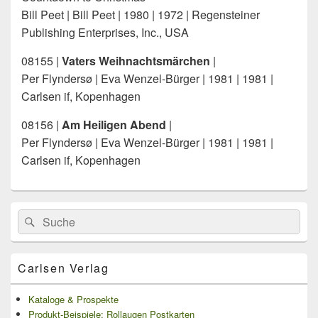
Bill Peet | Bill Peet | 1980 | 1972 | Regensteiner
Publishing Enterprises, Inc., USA
08155 |
Vaters Weihnachtsmärchen
|
Per Flyndersø | Eva Wenzel-Bürger | 1981 | 1981 |
Carlsen if, Kopenhagen
08156 |
Am Heiligen Abend
|
Per Flyndersø | Eva Wenzel-Bürger | 1981 | 1981 |
Carlsen if, Kopenhagen
Primärer
Search
Suche
Seitenleisten
for:
Widget-
Bereich
Carlsen Verlag
Kataloge & Prospekte
Produkt-Beispiele: Rollaugen Postkarten