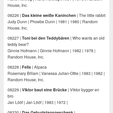
House, Inc.
08226 |
Das kleine weiße Kaninchen
| The little rabbit
Judy Dunn | Phoebe Dunn | 1981 | 1980 | Random
House, Inc.
08227 |
Toni bei den Teddybären
| Who wants an old
teddy bear?
Ginnie Hofmann | Ginnie Hofmann | 1982 | 1978 |
Random House, Inc.
08228 |
Felix
| Alpaca
Rosemary Billam | Vanessa Julian-Ottie | 1983 | 1982 |
Random House, Inc.
08229 |
Viktor baut eine Brücke
| Viktor bygger en
bro
Jan Lööf | Jan Lööf | 1983 | 1972 |
08230 |
Das Geburtstagsgeschenk
|