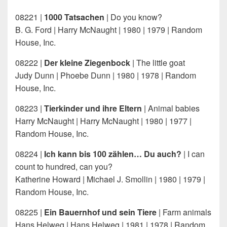
08221 |
1000 Tatsachen
| Do you know?
B. G. Ford | Harry McNaught | 1980 | 1979 | Random
House, Inc.
08222 |
Der kleine Ziegenbock
| The little goat
Judy Dunn | Phoebe Dunn | 1980 | 1978 | Random
House, Inc.
08223 |
Tierkinder und ihre Eltern
| Animal babies
Harry McNaught | Harry McNaught | 1980 | 1977 |
Random House, Inc.
08224 |
Ich kann bis 100 zählen… Du auch?
| I can
count to hundred, can you?
Katherine Howard | Michael J. Smollin | 1980 | 1979 |
Random House, Inc.
08225 |
Ein Bauernhof und sein Tiere
| Farm animals
Hans Helweg | Hans Helweg | 1981 | 1978 | Random