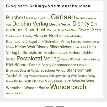
Blog nach Schlagwörtern durchsuchen
Carlsen
Blüchert
Boldi Heft
Carl Barks
De Geillustreerde
Delphin Verlag
Disney
Ein
Desch Verlag
Pers
goldenes Kinderbuch
Favorit Verlag
Ein Hello Buch
Enid Blyton
Happy Bücher
Hebel Verlag
Friedrich W. Loh Verlag
Illustrationsförlaget
J. F. Schreiber Verlag
Katalog
Kleinen Disney
Kleine Walt Disney Bilderbücher
Litho
Kron Boks
Bücher
Little Golden Books
Verlag
Malbuch
Mulder
Luxi-Buch
Pestalozzi Verlag
Verlag
Pevau Büchlein
Pierre Probst
Pixi-Bücher
Richard Scarry
Sandmännchen
Siebert &
Stanzformheft
Spectrum Verlag
Engelbert Dessart Verlag
Tessloff Verlag
Verlagswerbung
Walt Disney Micky
Verlagsvorschau
Was ist Was
Walt Disneys Micky Maus Buch
Maus Bücher
Wunderbuch
Werbeheft
Wonder Books
Wunschbücher