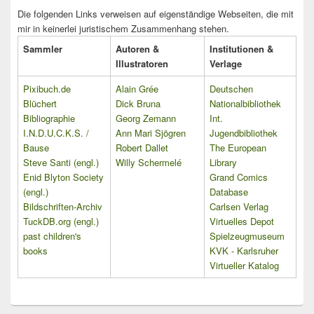
Die folgenden Links verweisen auf eigenständige Webseiten, die mit
mir in keinerlei juristischem Zusammenhang stehen.
Sammler
Autoren &
Institutionen &
Illustratoren
Verlage
Pixibuch.de
Alain Grée
Deutschen
Blüchert
Dick Bruna
Nationalbibliothek
Bibliographie
Georg Zemann
Int.
I.N.D.U.C.K.S. /
Ann Mari Sjögren
Jugendbibliothek
Bause
Robert Dallet
The European
Steve Santi (engl.)
Willy Schermelé
Library
Enid Blyton Society
Grand Comics
(engl.)
Database
Bildschriften-Archiv
Carlsen Verlag
TuckDB.org (engl.)
Virtuelles Depot
past children's
Spielzeugmuseum
books
KVK - Karlsruher
Virtueller Katalog