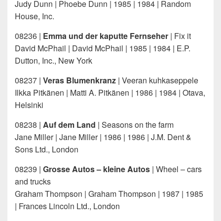
Judy Dunn | Phoebe Dunn | 1985 | 1984 | Random
House, Inc.
08236 |
Emma und der kaputte Fernseher
| Fix it
David McPhail | David McPhail | 1985 | 1984 | E.P.
Dutton, Inc., New York
08237 |
Veras Blumenkranz
| Veeran kuhkaseppele
Ilkka Pitkänen | Matti A. Pitkänen | 1986 | 1984 | Otava,
Helsinki
08238 |
Auf dem Land
| Seasons on the farm
Jane Miller | Jane Miller | 1986 | 1986 | J.M. Dent &
Sons Ltd., London
08239 |
Grosse Autos – kleine Autos
| Wheel – cars
and trucks
Graham Thompson | Graham Thompson | 1987 | 1985
| Frances Lincoln Ltd., London