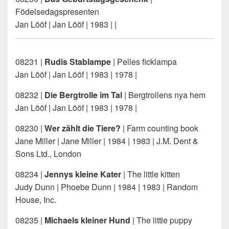
Födelsedagspresenten
Jan Lööf | Jan Lööf | 1983 | |
08231 |
Rudis Stablampe
| Pelles ficklampa
Jan Lööf | Jan Lööf | 1983 | 1978 |
08232 |
Die Bergtrolle im Tal
| Bergtrollens nya hem
Jan Lööf | Jan Lööf | 1983 | 1978 |
08230 |
Wer zählt die Tiere?
| Farm counting book
Jane Miller | Jane Miller | 1984 | 1983 | J.M. Dent &
Sons Ltd., London
08234 |
Jennys kleine Kater
| The little kitten
Judy Dunn | Phoebe Dunn | 1984 | 1983 | Random
House, Inc.
08235 |
Michaels kleiner Hund
| The little puppy