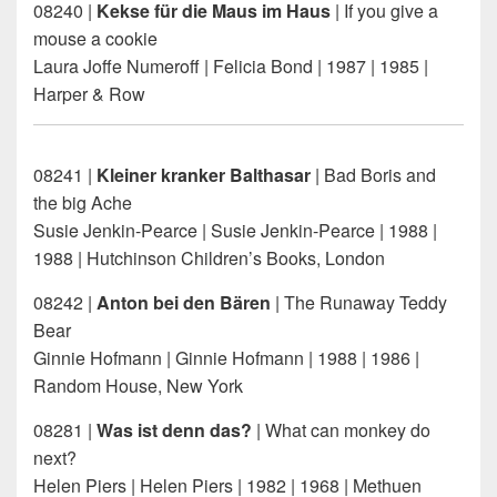
08240 |
Kekse für die Maus im Haus
| If you give a
mouse a cookie
Laura Joffe Numeroff | Felicia Bond | 1987 | 1985 |
Harper & Row
08241 |
Kleiner kranker Balthasar
| Bad Boris and
the big Ache
Susie Jenkin-Pearce | Susie Jenkin-Pearce | 1988 |
1988 | Hutchinson Children’s Books, London
08242 |
Anton bei den Bären
| The Runaway Teddy
Bear
Ginnie Hofmann | Ginnie Hofmann | 1988 | 1986 |
Random House, New York
08281 |
Was ist denn das?
| What can monkey do
next?
Helen Piers | Helen Piers | 1982 | 1968 | Methuen