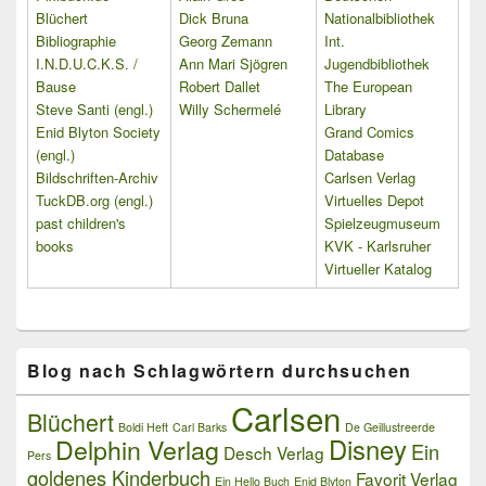
Blüchert
Dick Bruna
Nationalbibliothek
Bibliographie
Georg Zemann
Int.
I.N.D.U.C.K.S. /
Ann Mari Sjögren
Jugendbibliothek
Bause
Robert Dallet
The European
Steve Santi (engl.)
Willy Schermelé
Library
Enid Blyton Society
Grand Comics
(engl.)
Database
Bildschriften-Archiv
Carlsen Verlag
TuckDB.org (engl.)
Virtuelles Depot
past children's
Spielzeugmuseum
books
KVK - Karlsruher
Virtueller Katalog
Blog nach Schlagwörtern durchsuchen
Carlsen
Blüchert
Boldi Heft
Carl Barks
De Geillustreerde
Delphin Verlag
Disney
Ein
Desch Verlag
Pers
goldenes Kinderbuch
Favorit Verlag
Ein Hello Buch
Enid Blyton