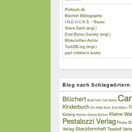
Pixibuch.de
Blüchert Bibliographie
I.N.D.U.C.K.S. / Bause
Steve Santi (engl.)
Enid Blyton Society (engl.)
Bildschriften-Archiv
TuckDB.org (engl.)
past children's books
Blog nach Schlagwörtern
Car
Blüchert
Boldi Heft
Carl Barks
Kinderbuch
F
Ein Hello Buch
Enid Blyton
Kleine Wal
Katalog
Kleinen Disney Bücher
Pestalozzi Verlag
Pevau Bü
Stanzformheft
Verlag
Tessloff Verl