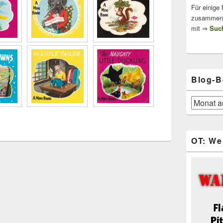
Für einige
zusammenge
mit ⇒
Such
Blog-B
Blog-
Beiträge
OT: We