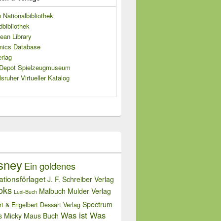
Nationalbibliothek
dbibliothek
ean Library
mics Database
rlag
s Depot Spielzeugmuseum
sruher Virtueller Katalog
sney
Ein goldenes
rationsförlaget
J. F. Schreiber Verlag
oks
Malbuch
Mulder Verlag
Luxi-Buch
Spectrum
rt & Engelbert Dessart Verlag
Was ist Was
s Micky Maus Buch