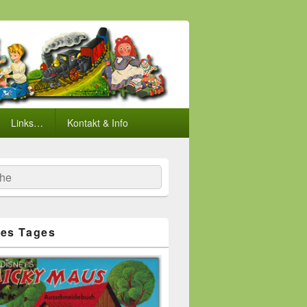
Links…
Kontakt & Info
he
es Tages