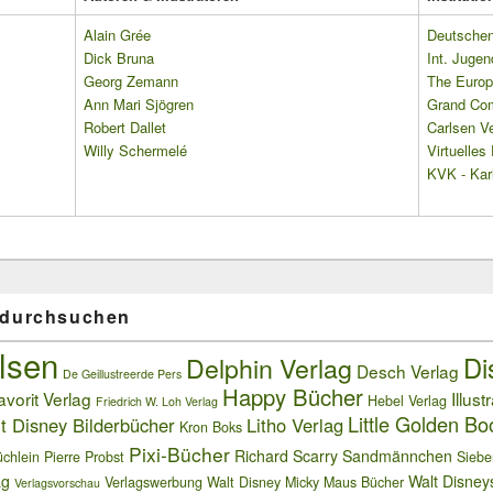
Alain Grée
Deutschen 
Dick Bruna
Int. Jugen
Georg Zemann
The Europ
Ann Mari Sjögren
Grand Co
Robert Dallet
Carlsen Ve
Willy Schermelé
Virtuelle
KVK - Karl
 durchsuchen
lsen
Delphin Verlag
Di
Desch Verlag
De Geillustreerde Pers
Happy Bücher
avorit Verlag
Illust
Hebel Verlag
Friedrich W. Loh Verlag
Little Golden Bo
t Disney Bilderbücher
Litho Verlag
Kron Boks
Pixi-Bücher
Richard Scarry
Sandmännchen
chlein
Pierre Probst
Siebe
ag
Walt Disney
Verlagswerbung
Walt Disney Micky Maus Bücher
Verlagsvorschau