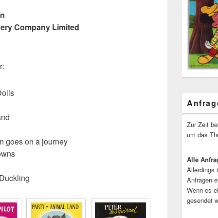
on
onery Company Limited
r:
Dolls
Anfrag
and
Zur Zeit b
um das The
in goes on a journey
lowns
Alle Anfra
Allerdings 
 Duckling
Anfragen e
Wenn es ei
gesendet w