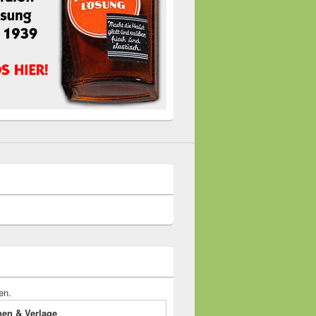
en.
onen & Verlage