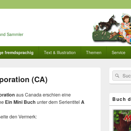
r und Sammler
ge fremdsprachig
Text & Illustration
Themen
Service
Primärer
Search
Suc
Seitenleisten
poration (CA)
for:
Widget-
Bereich
oration
aus Canada erschien eine
Buch d
ihe
Ein Mini Buch
unter dem Serientitel
A
seite den Vermerk: