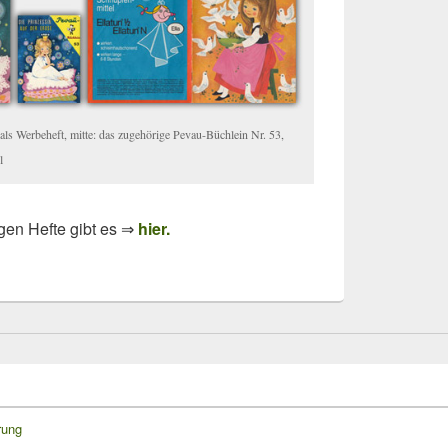
 als Werbeheft, mitte: das zugehörige Pevau-Büchlein Nr. 53,
l
egen Hefte gibt es ⇒
hier.
rung