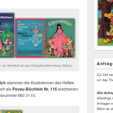
Anfrag
s: das Werbeheft mit einer Schnupfenmittelwerbung (Ellatun)
Zur Zeit b
um das The
ich
stammen die Illustrationen des Heftes
auch als
Pevau-Büchlein Nr. 116
erschienen.
Alle Anfra
agsnummer 660 3110.
Allerdings 
Anfragen e
Wenn es ei