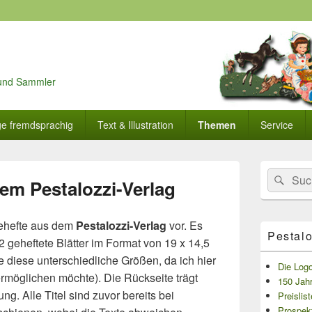
r und Sammler
ge fremdsprachig
Text & Illustration
Themen
Service
Primärer
Search
Suc
Seitenleisten
em Pestalozzi-Verlag
for:
Widget-
Bereich
behefte aus dem
Pestalozzi-Verlag
vor. Es
Pestalo
2 geheftete Blätter im Format von 19 x 14,5
e diese unterschiedliche Größen, da ich hier
Die Logo
rmöglichen möchte). Die Rückseite trägt
150 Jahr
g. Alle Titel sind zuvor bereits bei
Preislis
Prospek