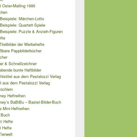
 Oster-Mailing 1995
chen
Beispiele: Märchen-Lotto
Beispiele: Quartett-Spiele
Beispiele: Puzzle & Anzieh-Figuren
fte
Titelbilder der Werbehefte
ißbare Pappbilderbücher
cher
er & Schnellzeichner
ebende bunte Haftbilder
tstitel aus dem Pestalozzi Verlag
el aus dem Pestalozzi Verlag
üchlein
ney Heftreihen
ney’s BaBiBu – Bastel-Bilder-Buch
 Mini-Heftreihen
i Buch
i Hefte
i Hefte
ierwelt