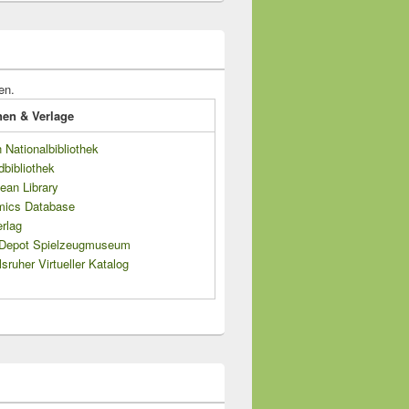
en.
onen & Verlage
Nationalbibliothek
dbibliothek
ean Library
mics Database
rlag
s Depot Spielzeugmuseum
sruher Virtueller Katalog