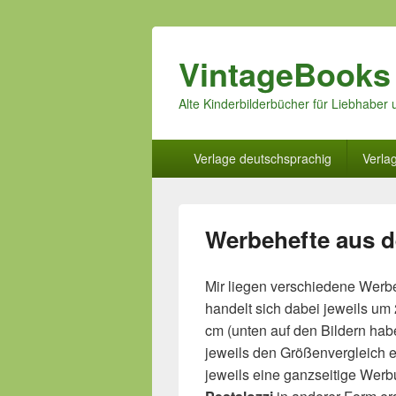
VintageBooks
Alte Kinderbilderbücher für Liebhabe
Hauptmenü
Verlage deutschsprachig
Verla
Werbehefte aus d
Mir liegen verschiedene Wer
handelt sich dabei jeweils um 
cm (unten auf den Bildern hab
jeweils den Größenvergleich e
jeweils eine ganzseitige Werbun