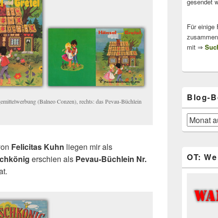
gesendet w
Für einige
zusammenge
mit ⇒
Such
Blog-B
egemittelwerbung (Balneo Conzen), rechts: das Pevau-Büchlein
Blog-
Beiträge
 von
Felicitas Kuhn
liegen mir als
OT: We
chkönig
erschien als
Pevau-Büchlein Nr.
at.