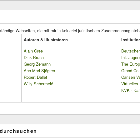
ständige Webseiten, die mit mir in keinerlei juristischem Zusammenhang steh
Autoren & Illustratoren
Instituti
Alain Grée
Deutschen 
Dick Bruna
Int. Jugen
Georg Zemann
The Europ
Ann Mari Sjögren
Grand Co
Robert Dallet
Carlsen Ve
Willy Schermelé
Virtuelle
KVK - Karl
 durchsuchen