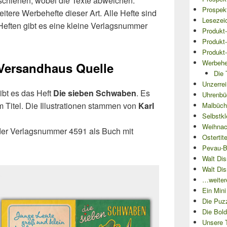
schienen, wobei die Texte abweichen.
Prospekt
itere Werbehefte dieser Art. Alle Hefte sind
Lesezei
Heften gibt es eine kleine Verlagsnummer
Produkt-
Produkt-
Produkt-
Werbehe
 Versandhaus Quelle
Die 
Unzerre
ibt es das Heft
Die sieben Schwaben
. Es
Uhrenbü
 Titel. Die Illustrationen stammen von
Karl
Malbüch
Selbstkl
Weihnach
 der Verlagsnummer 4591 als Buch mit
Ostertit
Pevau-B
Walt Dis
Walt Dis
…weitere
Ein Min
Die Puzz
Die Bold
Unsere T