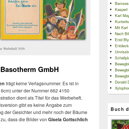
Bamses 
Kasperl L
Karl May
Kunterb
Mit Kar
Nach Bi
Enid Bl
Entdecke
das Werbeheft 3056
Umrissb
Schallpl
Bewegbil
ie Basotherm GmbH
Bewegbi
Bewegbi
Donald 
en
trägt keine Verlagsnummer. Es ist in
Xylopho
 16cm) unter der Nummer 662 4150
tration dient als Titel für das Werbeheft.
fsversion gibt es keine Angabe zum
Buch d
hnung der Gesichter und mehr noch der Bäume
 zu, dass die Bilder von
Gisela Gottschlich