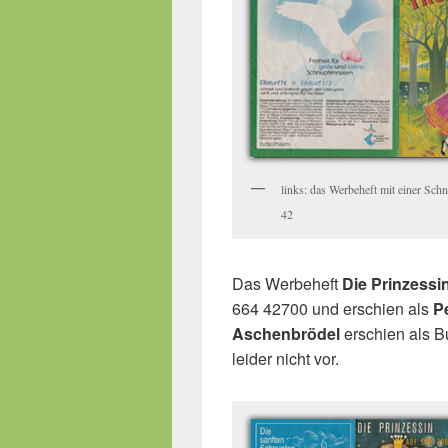
links: das Werbeheft mit einer Sch
42
Das Werbeheft
Die Prinzessi
664 42700 und erschien als
P
Aschenbrödel
erschien als B
leider nicht vor.