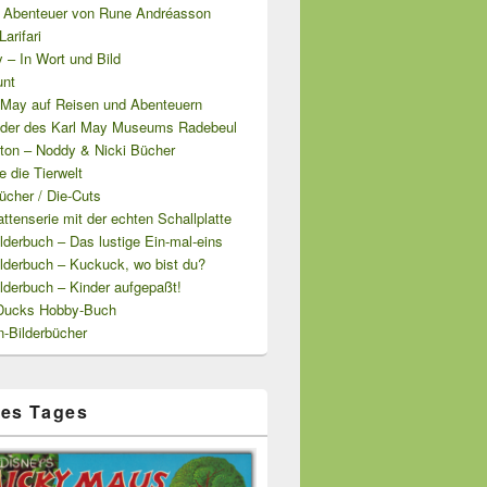
Abenteuer von Rune Andréasson
arifari
 – In Wort und Bild
unt
l May auf Reisen und Abenteuern
lder des Karl May Museums Radebeul
yton – Noddy & Nicki Bücher
 die Tierwelt
ücher / Die-Cuts
attenserie mit der echten Schallplatte
derbuch – Das lustige Ein-mal-eins
lderbuch – Kuckuck, wo bist du?
lderbuch – Kinder aufgepaßt!
Ducks Hobby-Buch
n-Bilderbücher
es Tages