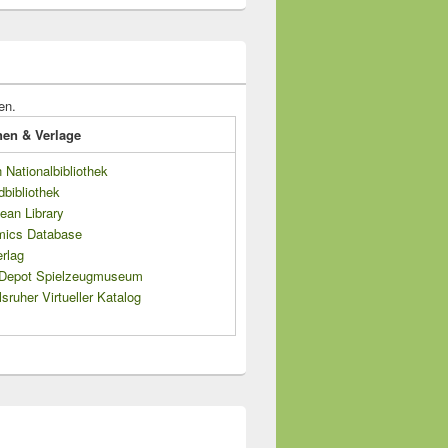
en.
onen & Verlage
Nationalbibliothek
dbibliothek
ean Library
mics Database
rlag
s Depot Spielzeugmuseum
sruher Virtueller Katalog