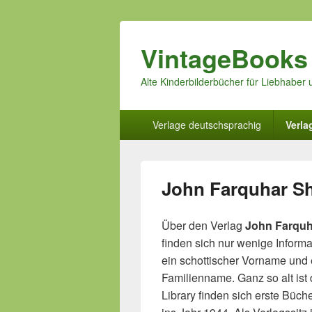
VintageBooks
Alte Kinderbilderbücher für Liebhabe
Hauptmenü
Verlage deutschsprachig
Verla
John Farquhar Sh
Über den Verlag
John Farquh
finden sich nur wenige Infor
ein schottischer Vorname und e
Familienname. Ganz so alt ist d
Library finden sich erste Büch