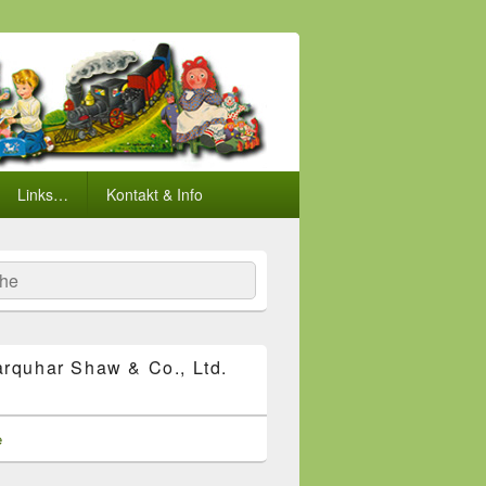
Links…
Kontakt & Info
he
rquhar Shaw & Co., Ltd.
e