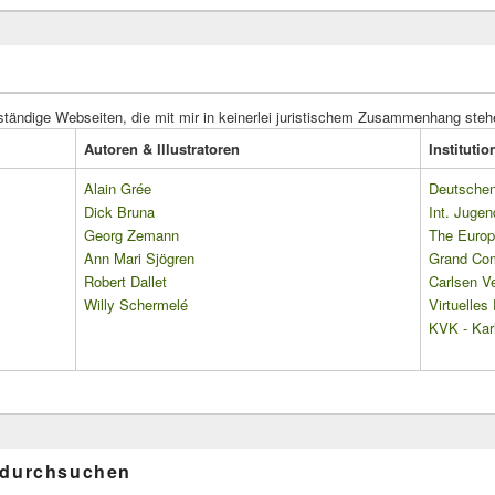
ständige Webseiten, die mit mir in keinerlei juristischem Zusammenhang steh
Autoren & Illustratoren
Instituti
Alain Grée
Deutschen 
Dick Bruna
Int. Jugen
Georg Zemann
The Europ
Ann Mari Sjögren
Grand Co
Robert Dallet
Carlsen Ve
Willy Schermelé
Virtuelle
KVK - Karl
 durchsuchen