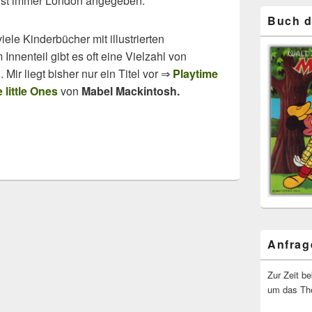
z ist immer London angegeben.
Buch d
ele Kinderbücher mit illustrierten
Innenteil gibt es oft eine Vielzahl von
Mir liegt bisher nur ein Titel vor ⇒
Playtime
 little Ones
von
Mabel Mackintosh.
Anfrag
Zur Zeit b
um das The