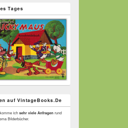
es Tages
en auf VintageBooks.De
ekomme ich
sehr viele Anfragen
rund
ma Bilderbücher.