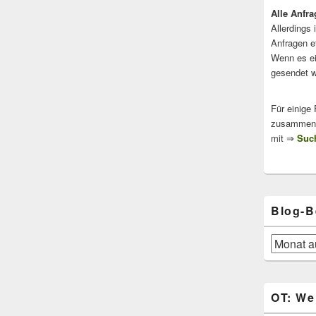
Alle Anfra
Allerdings 
Anfragen e
Wenn es ei
gesendet w
Für einige
zusammenge
mit ⇒
Such
Blog-B
Blog-
Beiträge
OT: We