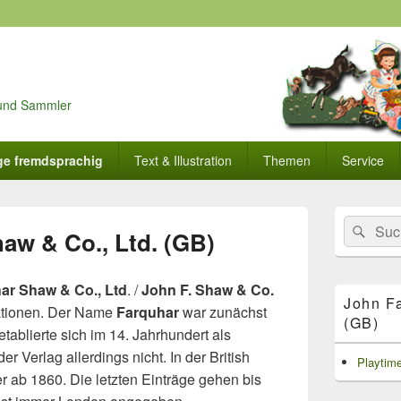
r und Sammler
ge fremdsprachig
Text & Illustration
Themen
Service
Primärer
Search
Suc
Seitenleisten
aw & Co., Ltd. (GB)
for:
Widget-
Bereich
ar Shaw & Co., Ltd
. /
John F. Shaw & Co.
John Fa
mationen. Der Name
Farquhar
war zunächst
(GB)
tablierte sich im 14. Jahrhundert als
er Verlag allerdings nicht. In der British
Playtim
er ab 1860. Die letzten Einträge gehen bis