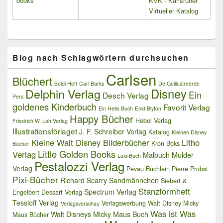
books
KVK - Karlsruher
Virtueller Katalog
Blog nach Schlagwörtern durchsuchen
Carlsen
Blüchert
Boldi Heft
Carl Barks
De Geillustreerde
Delphin Verlag
Disney
Ein
Desch Verlag
Pers
goldenes Kinderbuch
Favorit Verlag
Ein Hello Buch
Enid Blyton
Happy Bücher
Hebel Verlag
Friedrich W. Loh Verlag
Illustrationsförlaget
J. F. Schreiber Verlag
Katalog
Kleinen Disney
Kleine Walt Disney Bilderbücher
Litho
Kron Boks
Bücher
Little Golden Books
Verlag
Malbuch
Mulder
Luxi-Buch
Pestalozzi Verlag
Verlag
Pevau Büchlein
Pierre Probst
Pixi-Bücher
Richard Scarry
Sandmännchen
Siebert &
Stanzformheft
Spectrum Verlag
Engelbert Dessart Verlag
Tessloff Verlag
Verlagswerbung
Walt Disney Micky
Verlagsvorschau
Was ist Was
Walt Disneys Micky Maus Buch
Maus Bücher