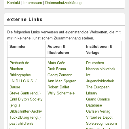
Kontakt
|
Impressum
|
Datenschutzerklärung
externe Links
Die folgenden Links verweisen auf eigenständige Webseiten, die mit
mir in keinerlei juristischem Zusammenhang stehen.
Sammler
Autoren &
Institutionen &
Illustratoren
Verlage
Pixibuch.de
Alain Grée
Deutschen
Blüchert
Dick Bruna
Nationalbibliothek
Bibliographie
Georg Zemann
Int.
I.N.D.U.C.K.S. /
Ann Mari Sjögren
Jugendbibliothek
Bause
Robert Dallet
The European
Steve Santi (engl.)
Willy Schermelé
Library
Enid Blyton Society
Grand Comics
(engl.)
Database
Bildschriften-Archiv
Carlsen Verlag
TuckDB.org (engl.)
Virtuelles Depot
past children's
Spielzeugmuseum