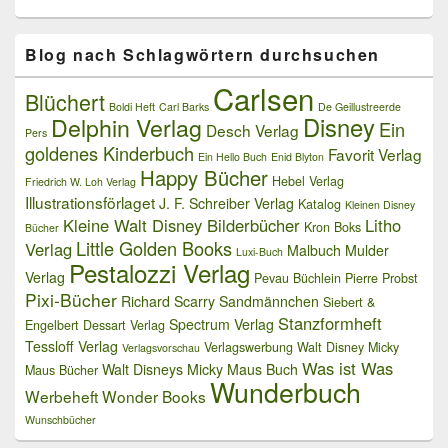
Blog nach Schlagwörtern durchsuchen
Carlsen
Blüchert
Boldi Heft
Carl Barks
De Geillustreerde
Delphin Verlag
Disney
Ein
Desch Verlag
Pers
goldenes Kinderbuch
Favorit Verlag
Ein Hello Buch
Enid Blyton
Happy Bücher
Hebel Verlag
Friedrich W. Loh Verlag
Illustrationsförlaget
J. F. Schreiber Verlag
Katalog
Kleinen Disney
Kleine Walt Disney Bilderbücher
Litho
Kron Boks
Bücher
Little Golden Books
Verlag
Malbuch
Mulder
Luxi-Buch
Pestalozzi Verlag
Verlag
Pevau Büchlein
Pierre Probst
Pixi-Bücher
Richard Scarry
Sandmännchen
Siebert &
Stanzformheft
Spectrum Verlag
Engelbert Dessart Verlag
Tessloff Verlag
Verlagswerbung
Walt Disney Micky
Verlagsvorschau
Was ist Was
Walt Disneys Micky Maus Buch
Maus Bücher
Wunderbuch
Werbeheft
Wonder Books
Wunschbücher