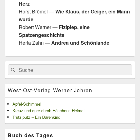
Herz
Horst Brömel —
Wie Klaus, der Geiger, ein Mann
wurde
Robert Werner —
Fizipiep, eine
Spatzengeschichte
Herta Zahn —
Andrea und Schönlande
Primärer
Search
Suche
Seitenleisten
for:
Widget-
Bereich
West-Ost-Verlag Werner Jöhren
Apfel-Schimmel
Kreuz und quer durch Häschens Heimat
Trutziputz – Ein Bärenkind
Buch des Tages