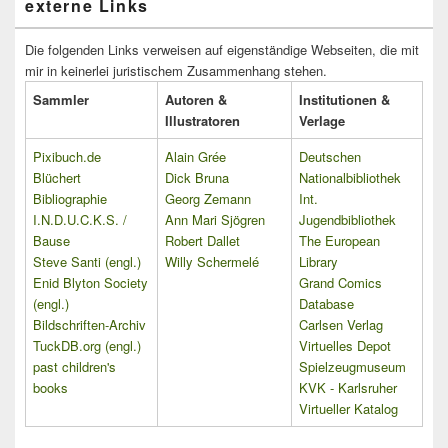
externe Links
Die folgenden Links verweisen auf eigenständige Webseiten, die mit
mir in keinerlei juristischem Zusammenhang stehen.
Sammler
Autoren &
Institutionen &
Illustratoren
Verlage
Pixibuch.de
Alain Grée
Deutschen
Blüchert
Dick Bruna
Nationalbibliothek
Bibliographie
Georg Zemann
Int.
I.N.D.U.C.K.S. /
Ann Mari Sjögren
Jugendbibliothek
Bause
Robert Dallet
The European
Steve Santi (engl.)
Willy Schermelé
Library
Enid Blyton Society
Grand Comics
(engl.)
Database
Bildschriften-Archiv
Carlsen Verlag
TuckDB.org (engl.)
Virtuelles Depot
past children's
Spielzeugmuseum
books
KVK - Karlsruher
Virtueller Katalog