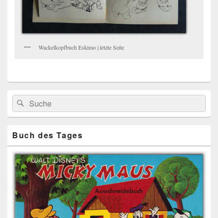
Wackelkopfbuch Eskimo | letzte Seite
Primärer
Search
Suche
Seitenleisten
for:
Widget-
Bereich
Buch des Tages