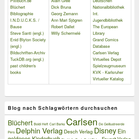
Pixibuch.de
Alain Grée
Deutschen
Blüchert
Dick Bruna
Nationalbibliothek
Bibliographie
Georg Zemann
Int.
I.N.D.U.C.K.S. /
Ann Mari Sjögren
Jugendbibliothek
Bause
Robert Dallet
The European
Steve Santi (engl.)
Willy Schermelé
Library
Enid Blyton Society
Grand Comics
(engl.)
Database
Bildschriften-Archiv
Carlsen Verlag
TuckDB.org (engl.)
Virtuelles Depot
past children's
Spielzeugmuseum
books
KVK - Karlsruher
Virtueller Katalog
Blog nach Schlagwörtern durchsuchen
Carlsen
Blüchert
Boldi Heft
Carl Barks
De Geillustreerde
Delphin Verlag
Disney
Ein
Desch Verlag
Pers
goldenes Kinderbuch
Favorit Verlag