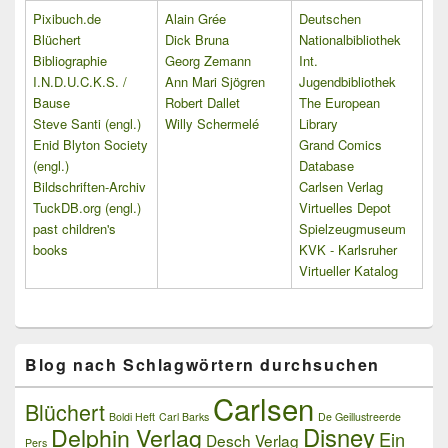
Pixibuch.de
Alain Grée
Deutschen
Blüchert
Dick Bruna
Nationalbibliothek
Bibliographie
Georg Zemann
Int.
I.N.D.U.C.K.S. /
Ann Mari Sjögren
Jugendbibliothek
Bause
Robert Dallet
The European
Steve Santi (engl.)
Willy Schermelé
Library
Enid Blyton Society
Grand Comics
(engl.)
Database
Bildschriften-Archiv
Carlsen Verlag
TuckDB.org (engl.)
Virtuelles Depot
past children's
Spielzeugmuseum
books
KVK - Karlsruher
Virtueller Katalog
Blog nach Schlagwörtern durchsuchen
Carlsen
Blüchert
Boldi Heft
Carl Barks
De Geillustreerde
Delphin Verlag
Disney
Ein
Desch Verlag
Pers