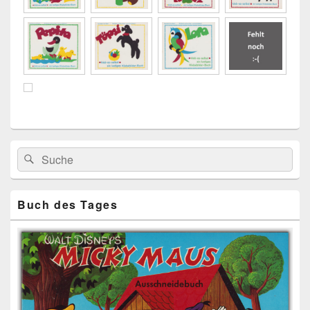
Primärer
Search
Suche
Seitenleisten
for:
Widget-
Bereich
Buch des Tages