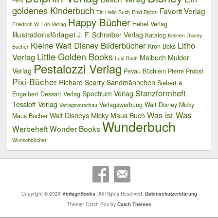
Pers
goldenes Kinderbuch
Favorit Verlag
Ein Hello Buch
Enid Blyton
Happy Bücher
Hebel Verlag
Friedrich W. Loh Verlag
Illustrationsförlaget
J. F. Schreiber Verlag
Katalog
Kleinen Disney
Kleine Walt Disney Bilderbücher
Litho
Kron Boks
Bücher
Little Golden Books
Verlag
Malbuch
Mulder
Luxi-Buch
Pestalozzi Verlag
Verlag
Pevau Büchlein
Pierre Probst
Pixi-Bücher
Richard Scarry
Sandmännchen
Siebert &
Stanzformheft
Spectrum Verlag
Engelbert Dessart Verlag
Tessloff Verlag
Verlagswerbung
Walt Disney Micky
Verlagsvorschau
Was ist Was
Walt Disneys Micky Maus Buch
Maus Bücher
Wunderbuch
Werbeheft
Wonder Books
Wunschbücher
Copyright © 2026
VintageBooks
. All Rights Reserved.
Datenschutzerklärung
Theme: Catch Box by
Catch Themes