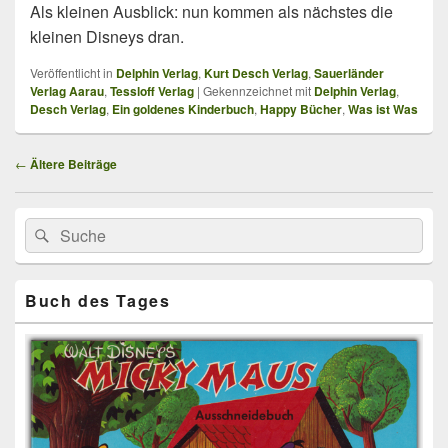
Als kleinen Ausblick: nun kommen als nächstes die
kleinen Disneys dran.
Veröffentlicht in
Delphin Verlag
,
Kurt Desch Verlag
,
Sauerländer
Verlag Aarau
,
Tessloff Verlag
|
Gekennzeichnet mit
Delphin Verlag
,
Desch Verlag
,
Ein goldenes Kinderbuch
,
Happy Bücher
,
Was ist Was
Beitragsnavigation
←
Ältere Beiträge
Primärer
Search
Suche
Seitenleisten
for:
Widget-
Bereich
Buch des Tages