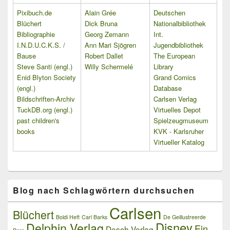
Pixibuch.de
Alain Grée
Deutschen
Blüchert
Dick Bruna
Nationalbibliothek
Bibliographie
Georg Zemann
Int.
I.N.D.U.C.K.S. /
Ann Mari Sjögren
Jugendbibliothek
Bause
Robert Dallet
The European
Steve Santi (engl.)
Willy Schermelé
Library
Enid Blyton Society
Grand Comics
(engl.)
Database
Bildschriften-Archiv
Carlsen Verlag
TuckDB.org (engl.)
Virtuelles Depot
past children's
Spielzeugmuseum
books
KVK - Karlsruher
Virtueller Katalog
Blog nach Schlagwörtern durchsuchen
Carlsen
Blüchert
Boldi Heft
Carl Barks
De Geillustreerde
Delphin Verlag
Disney
Ein
Desch Verlag