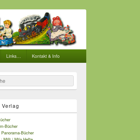
Links…
Kontakt & Info
he
Verlag
ücher
rm-Bücher
/ Panorama-Bücher
: Milli / Mila Hefte