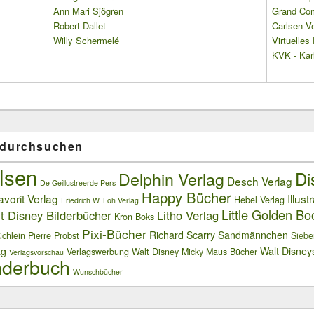
Ann Mari Sjögren
Grand Co
Robert Dallet
Carlsen Ve
Willy Schermelé
Virtuelle
KVK - Karl
 durchsuchen
lsen
Delphin Verlag
Di
Desch Verlag
De Geillustreerde Pers
Happy Bücher
avorit Verlag
Illust
Hebel Verlag
Friedrich W. Loh Verlag
Little Golden Bo
t Disney Bilderbücher
Litho Verlag
Kron Boks
Pixi-Bücher
Richard Scarry
Sandmännchen
chlein
Pierre Probst
Siebe
ag
Walt Disney
Verlagswerbung
Walt Disney Micky Maus Bücher
Verlagsvorschau
derbuch
Wunschbücher