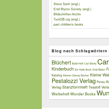
Steve Santi (engl.)
Enid Blyton Society (engl.)
Bildschriften-Archiv
TuckDB.org (engl.)
past children's books
Blog nach Schlagwörtern
Car
Blüchert
Boldi Heft
Carl Barks
Kinderbuch
F
Ein Hello Buch
Enid Blyton
Kleine Wal
Katalog
Kleinen Disney Bücher
Pestalozzi Verlag
Pevau Bü
Stanzformheft
Verlag
Tessloff Verl
Wun
Werbeheft
Wonder Books