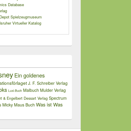
mics Database
rlag
s Depot Spielzeugmuseum
sruher Virtueller Katalog
sney
Ein goldenes
rationsförlaget
J. F. Schreiber Verlag
oks
Malbuch
Mulder Verlag
Luxi-Buch
Spectrum
rt & Engelbert Dessart Verlag
Was ist Was
s Micky Maus Buch