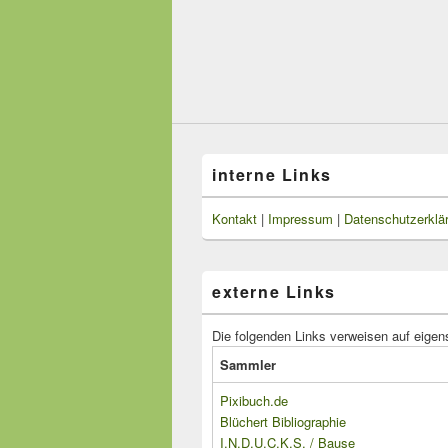
interne Links
Kontakt
|
Impressum
|
Datenschutzerklä
externe Links
Die folgenden Links verweisen auf eigen
Sammler
Pixibuch.de
Blüchert Bibliographie
I.N.D.U.C.K.S. / Bause