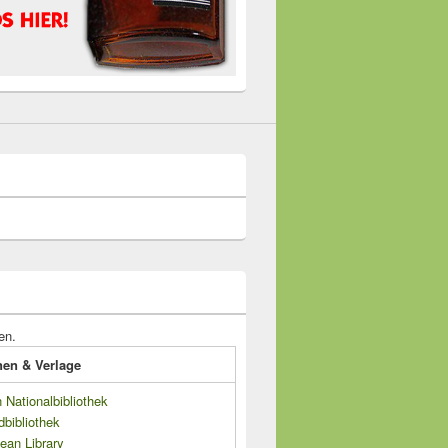
en.
onen & Verlage
Nationalbibliothek
dbibliothek
ean Library