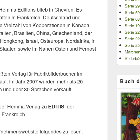
Serie 29
 Hemma Editions blieb in Chevron. Es
Serie 59
aften in Frankreich, Deutschland und
Serie 68
ne Vielzahl von Kooperationen in Kanada
Serie 19
Serie 2
talien, Brasilien, China, Griechenland, der
Serie 22
 Hongkong, Israel, Osteuropa, Nordafrika, in
Serie 2
 Staaten sowie im Nahen Osten und Fernost
Märchen
Bilderbü
ten Verlag für Fabrikbilderbücher im
Buch d
auf. Im Jahr 2007 wurden mehr als 20
n und über 30 Sprachen verkauft.
t der Hemma Verlag zu
EDITIS
, der
 Frankreich.
ernehmenswebsite folgendes zu lesen: