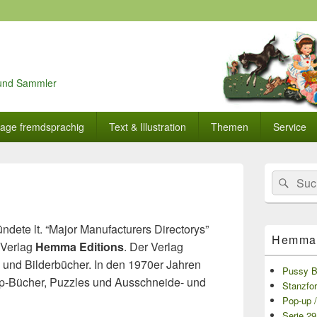
r und Sammler
lage fremdsprachig
Text & Illustration
Themen
Service
Primärer
Search
Suc
Seitenleisten
for:
Widget-
Bereich
ndete lt. “Major Manufacturers Directorys”
Hemma 
 Verlag
Hemma Editions
. Der Verlag
e- und Bilderbücher. In den 1970er Jahren
Pussy B
p-Bücher, Puzzles und Ausschneide- und
Stanzfo
Pop-up 
Serie 29 