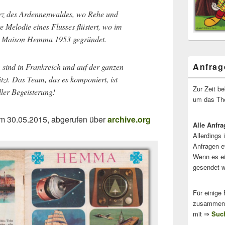
Herz des Ardennenwaldes, wo Rehe und
e Melodie eines Flusses flüstert, wo im
de Maison Hemma 1953 gegründet.
Anfrag
 sind in Frankreich und auf der ganzen
tzt. Das Team, das es komponiert, ist
Zur Zeit b
ller Begeisterung!
um das The
m 30.05.2015, abgerufen über
archive.org
Alle Anfra
Allerdings 
Anfragen e
Wenn es ei
gesendet w
Für einige
zusammenge
mit ⇒
Such