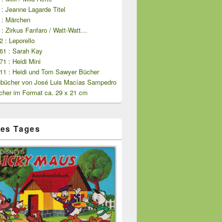
 : Jeanne Lagarde Titel
 : Märchen
 : Zirkus Fanfaro / Watt-Watt…
2 : Leporello
261 : Sarah Kay
71 : Heidi Mini
511 : Heidi und Tom Sawyer Bücher
bücher von José Luis Macías Sampedro
cher im Format ca. 29 x 21 cm
es Tages