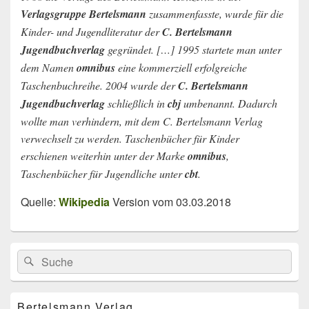
Verlagsgruppe Bertelsmann
zusammenfasste, wurde für die
Kinder- und Jugendliteratur der
C. Bertelsmann
Jugendbuchverlag
gegründet. […] 1995 startete man unter
dem Namen
omnibus
eine kommerziell erfolgreiche
Taschenbuchreihe. 2004 wurde der
C. Bertelsmann
Jugendbuchverlag
schließlich in
cbj
umbenannt. Dadurch
wollte man verhindern, mit dem C. Bertelsmann Verlag
verwechselt zu werden. Taschenbücher für Kinder
erschienen weiterhin unter der Marke
omnibus
,
Taschenbücher für Jugendliche unter
cbt
.
Quelle:
Wikipedia
Version vom 03.03.2018
Primärer
Search
Suche
Seitenleisten
for:
Widget-
Bereich
Bertelsmann Verlag