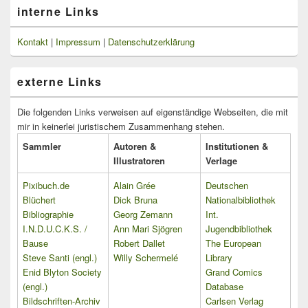
interne Links
Kontakt
|
Impressum
|
Datenschutzerklärung
externe Links
Die folgenden Links verweisen auf eigenständige Webseiten, die mit
mir in keinerlei juristischem Zusammenhang stehen.
Sammler
Autoren &
Institutionen &
Illustratoren
Verlage
Pixibuch.de
Alain Grée
Deutschen
Blüchert
Dick Bruna
Nationalbibliothek
Bibliographie
Georg Zemann
Int.
I.N.D.U.C.K.S. /
Ann Mari Sjögren
Jugendbibliothek
Bause
Robert Dallet
The European
Steve Santi (engl.)
Willy Schermelé
Library
Enid Blyton Society
Grand Comics
(engl.)
Database
Bildschriften-Archiv
Carlsen Verlag