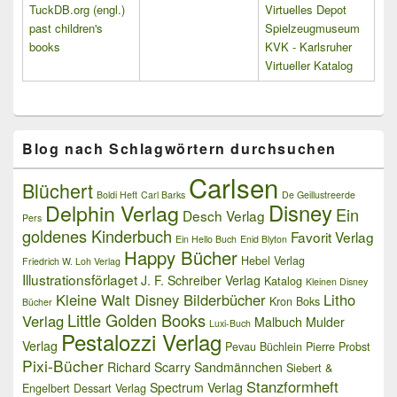
TuckDB.org (engl.)
Virtuelles Depot
past children's
Spielzeugmuseum
books
KVK - Karlsruher
Virtueller Katalog
Blog nach Schlagwörtern durchsuchen
Carlsen
Blüchert
Boldi Heft
Carl Barks
De Geillustreerde
Delphin Verlag
Disney
Ein
Desch Verlag
Pers
goldenes Kinderbuch
Favorit Verlag
Ein Hello Buch
Enid Blyton
Happy Bücher
Hebel Verlag
Friedrich W. Loh Verlag
Illustrationsförlaget
J. F. Schreiber Verlag
Katalog
Kleinen Disney
Kleine Walt Disney Bilderbücher
Litho
Kron Boks
Bücher
Little Golden Books
Verlag
Malbuch
Mulder
Luxi-Buch
Pestalozzi Verlag
Verlag
Pevau Büchlein
Pierre Probst
Pixi-Bücher
Richard Scarry
Sandmännchen
Siebert &
Stanzformheft
Spectrum Verlag
Engelbert Dessart Verlag