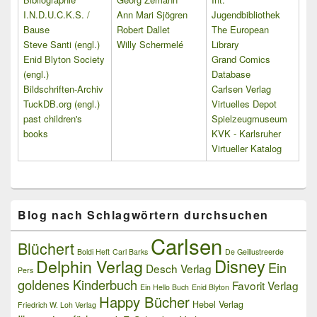
I.N.D.U.C.K.S. /
Ann Mari Sjögren
Jugendbibliothek
Bause
Robert Dallet
The European
Steve Santi (engl.)
Willy Schermelé
Library
Enid Blyton Society
Grand Comics
(engl.)
Database
Bildschriften-Archiv
Carlsen Verlag
TuckDB.org (engl.)
Virtuelles Depot
past children's
Spielzeugmuseum
books
KVK - Karlsruher
Virtueller Katalog
Blog nach Schlagwörtern durchsuchen
Carlsen
Blüchert
Boldi Heft
Carl Barks
De Geillustreerde
Delphin Verlag
Disney
Ein
Desch Verlag
Pers
goldenes Kinderbuch
Favorit Verlag
Ein Hello Buch
Enid Blyton
Happy Bücher
Hebel Verlag
Friedrich W. Loh Verlag