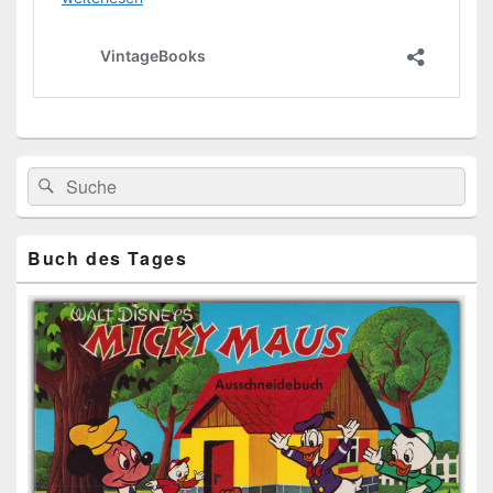
Primärer
Search
Suche
Seitenleisten
for:
Widget-
Bereich
Buch des Tages