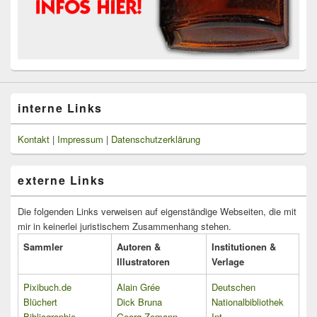
interne Links
Kontakt
|
Impressum
|
Datenschutzerklärung
externe Links
Die folgenden Links verweisen auf eigenständige Webseiten, die mit
mir in keinerlei juristischem Zusammenhang stehen.
Sammler
Autoren &
Institutionen &
Illustratoren
Verlage
Pixibuch.de
Alain Grée
Deutschen
Blüchert
Dick Bruna
Nationalbibliothek
Bibliographie
Georg Zemann
Int.