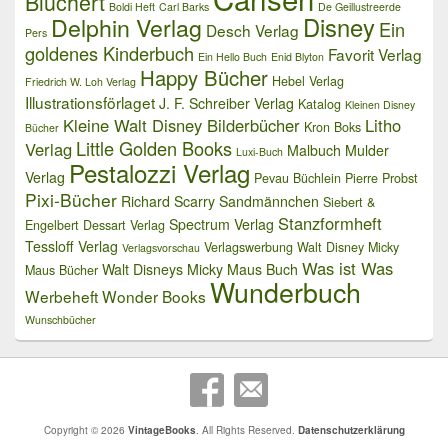
Blüchert
Boldi Heft
Carl Barks
De Geillustreerde
Delphin Verlag
Disney
Ein
Desch Verlag
Pers
goldenes Kinderbuch
Favorit Verlag
Ein Hello Buch
Enid Blyton
Happy Bücher
Hebel Verlag
Friedrich W. Loh Verlag
Illustrationsförlaget
J. F. Schreiber Verlag
Katalog
Kleinen Disney
Kleine Walt Disney Bilderbücher
Litho
Kron Boks
Bücher
Little Golden Books
Verlag
Malbuch
Mulder
Luxi-Buch
Pestalozzi Verlag
Verlag
Pevau Büchlein
Pierre Probst
Pixi-Bücher
Richard Scarry
Sandmännchen
Siebert &
Stanzformheft
Spectrum Verlag
Engelbert Dessart Verlag
Tessloff Verlag
Verlagswerbung
Walt Disney Micky
Verlagsvorschau
Was ist Was
Walt Disneys Micky Maus Buch
Maus Bücher
Wunderbuch
Werbeheft
Wonder Books
Wunschbücher
Copyright © 2026
VintageBooks
. All Rights Reserved.
Datenschutzerklärung