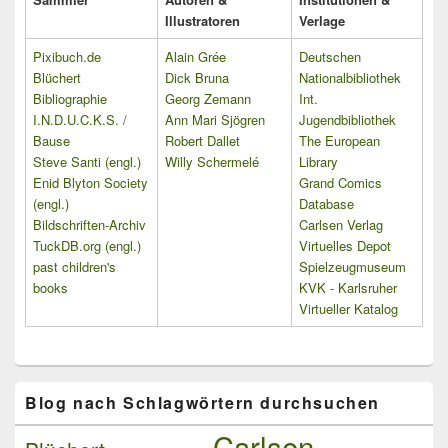
Illustratoren
Verlage
Pixibuch.de
Alain Grée
Deutschen
Blüchert
Dick Bruna
Nationalbibliothek
Bibliographie
Georg Zemann
Int.
I.N.D.U.C.K.S. /
Ann Mari Sjögren
Jugendbibliothek
Bause
Robert Dallet
The European
Steve Santi (engl.)
Willy Schermelé
Library
Enid Blyton Society
Grand Comics
(engl.)
Database
Bildschriften-Archiv
Carlsen Verlag
TuckDB.org (engl.)
Virtuelles Depot
past children's
Spielzeugmuseum
books
KVK - Karlsruher
Virtueller Katalog
Blog nach Schlagwörtern durchsuchen
Carlsen