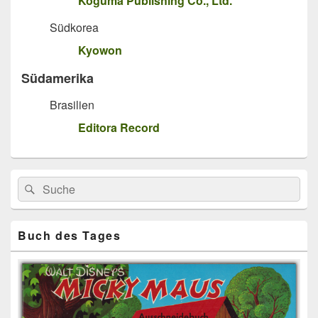
Koguma Publishing Co., Ltd.
Südkorea
Kyowon
Südamerika
Brasilien
Editora Record
Primärer
Search
Suche
Seitenleisten
for:
Widget-
Bereich
Buch des Tages