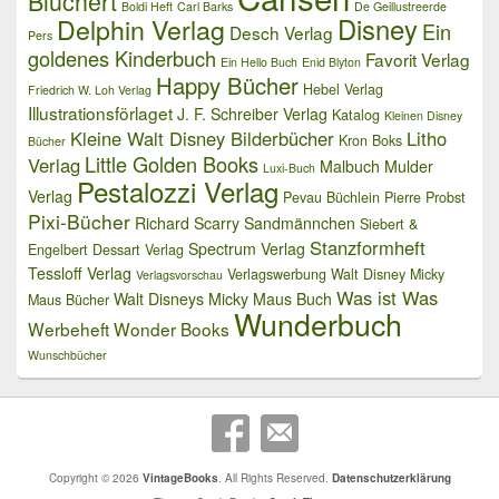
Blüchert
Boldi Heft
Carl Barks
De Geillustreerde
Delphin Verlag
Disney
Ein
Desch Verlag
Pers
goldenes Kinderbuch
Favorit Verlag
Ein Hello Buch
Enid Blyton
Happy Bücher
Hebel Verlag
Friedrich W. Loh Verlag
Illustrationsförlaget
J. F. Schreiber Verlag
Katalog
Kleinen Disney
Kleine Walt Disney Bilderbücher
Litho
Kron Boks
Bücher
Little Golden Books
Verlag
Malbuch
Mulder
Luxi-Buch
Pestalozzi Verlag
Verlag
Pevau Büchlein
Pierre Probst
Pixi-Bücher
Richard Scarry
Sandmännchen
Siebert &
Stanzformheft
Spectrum Verlag
Engelbert Dessart Verlag
Tessloff Verlag
Verlagswerbung
Walt Disney Micky
Verlagsvorschau
Was ist Was
Walt Disneys Micky Maus Buch
Maus Bücher
Wunderbuch
Werbeheft
Wonder Books
Wunschbücher
Copyright © 2026
VintageBooks
. All Rights Reserved.
Datenschutzerklärung