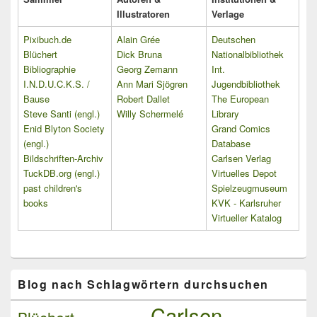
Illustratoren
Verlage
Pixibuch.de
Alain Grée
Deutschen
Blüchert
Dick Bruna
Nationalbibliothek
Bibliographie
Georg Zemann
Int.
I.N.D.U.C.K.S. /
Ann Mari Sjögren
Jugendbibliothek
Bause
Robert Dallet
The European
Steve Santi (engl.)
Willy Schermelé
Library
Enid Blyton Society
Grand Comics
(engl.)
Database
Bildschriften-Archiv
Carlsen Verlag
TuckDB.org (engl.)
Virtuelles Depot
past children's
Spielzeugmuseum
books
KVK - Karlsruher
Virtueller Katalog
Blog nach Schlagwörtern durchsuchen
Carlsen