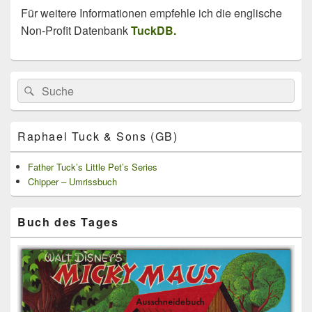
Für weitere Informationen empfehle ich die englische
Non-Profit Datenbank
TuckDB.
Primärer
Search
Suche
Seitenleisten
for:
Widget-
Bereich
Raphael Tuck & Sons (GB)
Father Tuck’s Little Pet’s Series
Chipper – Umrissbuch
Buch des Tages