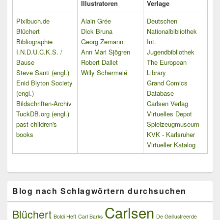
Illustratoren
Verlage
Pixibuch.de
Alain Grée
Deutschen
Blüchert
Dick Bruna
Nationalbibliothek
Bibliographie
Georg Zemann
Int.
I.N.D.U.C.K.S. /
Ann Mari Sjögren
Jugendbibliothek
Bause
Robert Dallet
The European
Steve Santi (engl.)
Willy Schermelé
Library
Enid Blyton Society
Grand Comics
(engl.)
Database
Bildschriften-Archiv
Carlsen Verlag
TuckDB.org (engl.)
Virtuelles Depot
past children's
Spielzeugmuseum
books
KVK - Karlsruher
Virtueller Katalog
Blog nach Schlagwörtern durchsuchen
Carlsen
Blüchert
Boldi Heft
Carl Barks
De Geillustreerde