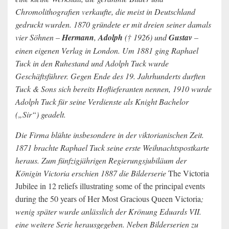
Chromolithografien verkaufte, die meist in Deutschland
gedruckt wurden. 1870 gründete er mit dreien seiner damals
vier Söhnen –
Hermann
,
Adolph
(† 1926) und
Gustav
–
einen eigenen Verlag in London. Um 1881 ging Raphael
Tuck in den Ruhestand und Adolph Tuck wurde
Geschäftsführer. Gegen Ende des 19. Jahrhunderts durften
Tuck & Sons sich bereits Hoflieferanten nennen, 1910 wurde
Adolph Tuck für seine Verdienste als Knight Bachelor
(„Sir“) geadelt.
Die Firma blühte insbesondere in der viktorianischen Zeit.
1871 brachte Raphael Tuck seine erste Weihnachtspostkarte
heraus. Zum fünfzigjährigen Regierungsjubiläum der
Königin Victoria erschien 1887 die Bilderserie
The Victoria
Jubilee in 12 reliefs illustrating some of the principal events
during the 50 years of Her Most Gracious Queen Victoria
;
wenig später wurde anlässlich der Krönung Eduards VII.
eine weitere Serie herausgegeben. Neben Bilderserien zu