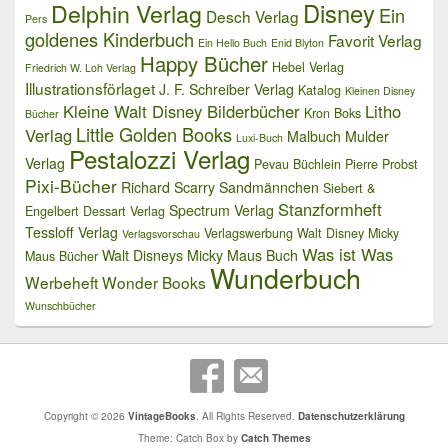
Delphin Verlag
Disney
Ein
Desch Verlag
Pers
goldenes Kinderbuch
Favorit Verlag
Ein Hello Buch
Enid Blyton
Happy Bücher
Hebel Verlag
Friedrich W. Loh Verlag
Illustrationsförlaget
J. F. Schreiber Verlag
Katalog
Kleinen Disney
Kleine Walt Disney Bilderbücher
Litho
Kron Boks
Bücher
Little Golden Books
Verlag
Malbuch
Mulder
Luxi-Buch
Pestalozzi Verlag
Verlag
Pevau Büchlein
Pierre Probst
Pixi-Bücher
Richard Scarry
Sandmännchen
Siebert &
Stanzformheft
Spectrum Verlag
Engelbert Dessart Verlag
Tessloff Verlag
Verlagswerbung
Walt Disney Micky
Verlagsvorschau
Was ist Was
Walt Disneys Micky Maus Buch
Maus Bücher
Wunderbuch
Werbeheft
Wonder Books
Wunschbücher
Copyright © 2026
VintageBooks
. All Rights Reserved.
Datenschutzerklärung
Theme: Catch Box by
Catch Themes