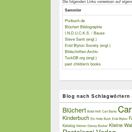
Die folgenden Links verweisen auf eigen
Sammler
Pixibuch.de
Blüchert Bibliographie
I.N.D.U.C.K.S. / Bause
Steve Santi (engl.)
Enid Blyton Society (engl.)
Bildschriften-Archiv
TuckDB.org (engl.)
past children's books
Blog nach Schlagwörtern
Car
Blüchert
Boldi Heft
Carl Barks
Kinderbuch
F
Ein Hello Buch
Enid Blyton
Kleine Wal
Katalog
Kleinen Disney Bücher
Pestalozzi Verlag