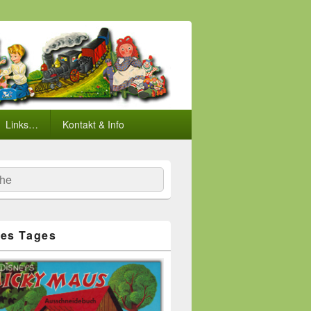
Links…
Kontakt & Info
he
es Tages