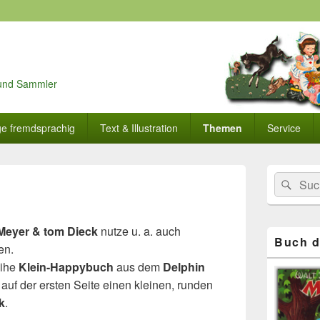
r und Sammler
ge fremdsprachig
Text & Illustration
Themen
Service
Primärer
Search
Suc
Seitenleisten
for:
Widget-
Bereich
Meyer & tom Dieck
nutze u. a. auch
Buch d
en.
eihe
Klein-Happybuch
aus dem
Delphin
 auf der ersten Seite einen kleinen, runden
k
.