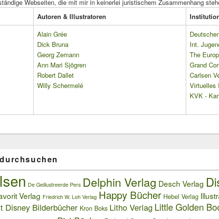
ständige Webseiten, die mit mir in keinerlei juristischem Zusammenhang steh
Autoren & Illustratoren
Instituti
Alain Grée
Deutschen 
Dick Bruna
Int. Jugen
Georg Zemann
The Europ
Ann Mari Sjögren
Grand Co
Robert Dallet
Carlsen Ve
Willy Schermelé
Virtuelle
KVK - Karl
 durchsuchen
lsen
Delphin Verlag
Di
Desch Verlag
De Geillustreerde Pers
Happy Bücher
avorit Verlag
Illust
Hebel Verlag
Friedrich W. Loh Verlag
Little Golden Bo
t Disney Bilderbücher
Litho Verlag
Kron Boks