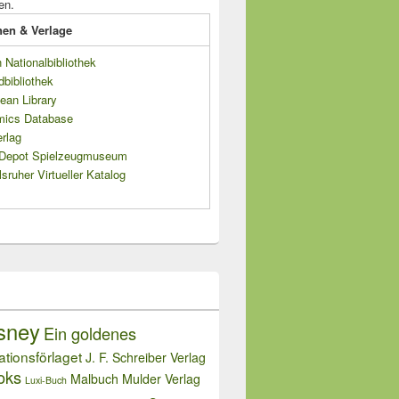
en.
onen & Verlage
Nationalbibliothek
dbibliothek
ean Library
mics Database
rlag
s Depot Spielzeugmuseum
sruher Virtueller Katalog
sney
Ein goldenes
rationsförlaget
J. F. Schreiber Verlag
oks
Malbuch
Mulder Verlag
Luxi-Buch