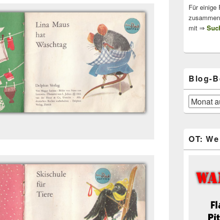
Für einige
zusammenge
mit ⇒
Such
Blog-B
Blog-
Beiträge
OT: We