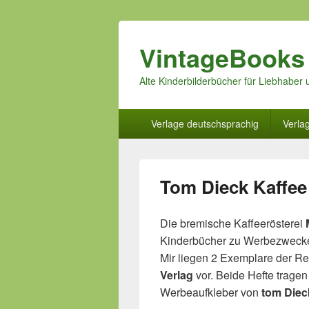
VintageBooks
Alte Kinderbilderbücher für Liebhabe
Hauptmenü
Verlage deutschsprachig
Verla
Tom Dieck Kaffee
Die bremische Kaffeerösterei
Kinderbücher zu Werbezweck
Mir liegen 2 Exemplare der R
Verlag
vor. Beide Hefte tragen
Werbeaufkleber von
tom Diec