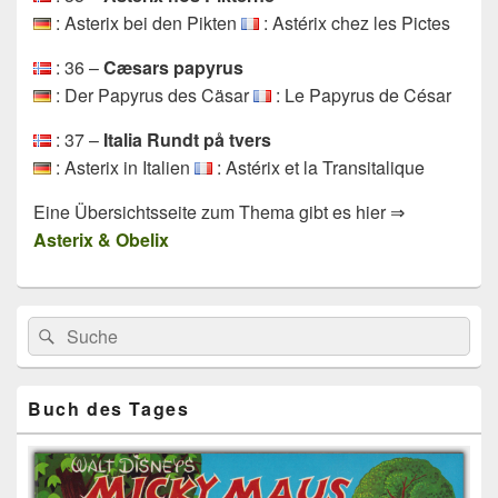
: Asterix bei den Pikten
: Astérix chez les Pictes
: 36 –
Cæsars papyrus
: Der Papyrus des Cäsar
: Le Papyrus de César
: 37 –
Italia Rundt på tvers
: Asterix in Italien
: Astérix et la Transitalique
Eine Übersichtsseite zum Thema gibt es hier ⇒
Asterix & Obelix
Primärer
Search
Suche
Seitenleisten
for:
Widget-
Bereich
Buch des Tages