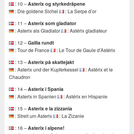
: 10 –
Asterix og styrkedråpene
: Die goldene Sichel
: La Serpe d’or
: 11 –
Asterix som gladiator
: Asterix als Gladiator
: Astérix gladiateur
: 12 –
Gallia rundt
: Tour de France
: Le Tour de Gaule d’Astérix
: 13 –
Asterix på skattejakt
: Asterix und der Kupferkessel
: Astérix et le
Chaudron
: 14 –
Asterix i Spania
: Asterix in Spanien
: Astérix en Hispanie
: 15 –
Asterix e la zizzania
: Streit um Asterix
: La Zizanie
: 16 –
Asterix i alpene!