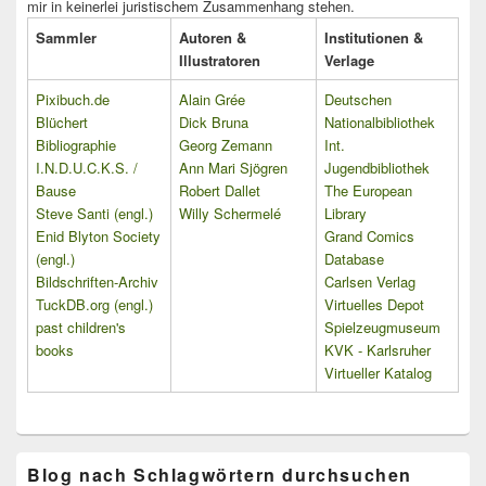
mir in keinerlei juristischem Zusammenhang stehen.
Sammler
Autoren &
Institutionen &
Illustratoren
Verlage
Pixibuch.de
Alain Grée
Deutschen
Blüchert
Dick Bruna
Nationalbibliothek
Bibliographie
Georg Zemann
Int.
I.N.D.U.C.K.S. /
Ann Mari Sjögren
Jugendbibliothek
Bause
Robert Dallet
The European
Steve Santi (engl.)
Willy Schermelé
Library
Enid Blyton Society
Grand Comics
(engl.)
Database
Bildschriften-Archiv
Carlsen Verlag
TuckDB.org (engl.)
Virtuelles Depot
past children's
Spielzeugmuseum
books
KVK - Karlsruher
Virtueller Katalog
Blog nach Schlagwörtern durchsuchen