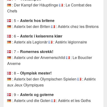
: Der Kampf der Häuptlinge
: Le Combat des
Chefs
: 5 –
Asterix hos britene
: Asterix bei den Briten
: Astérix chez les Bretons
: 6 –
Asterix i keiserens klær
: Asterix als Legionär
: Astérix légionnaire
: 7 –
Romernes skrekk!
: Asterix und der Arvernerschild
: Le Bouclier
Arverne
: 8 –
Olympisk mester!
: Asterix bei den Olympischen Spielen
: Astérix
aux Jeux Olympiques
: 9 –
Asterix og goterne
: Asterix und die Goten
: Astérix et les Goths