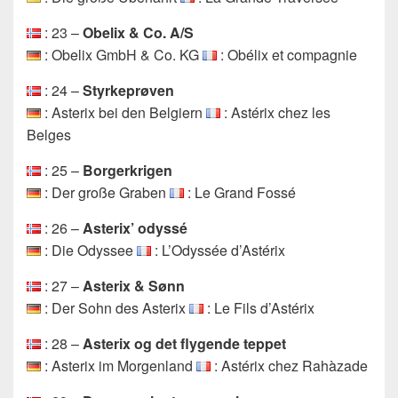
: 23 –
Obelix & Co. A/S
: Obelix GmbH & Co. KG
: Obélix et compagnie
: 24 –
Styrkeprøven
: Asterix bei den Belgiern
: Astérix chez les
Belges
: 25 –
Borgerkrigen
: Der große Graben
: Le Grand Fossé
: 26 –
Asterix’ odyssé
: Die Odyssee
: L’Odyssée d’Astérix
: 27 –
Asterix & Sønn
: Der Sohn des Asterix
: Le Fils d’Astérix
: 28 –
Asterix og det flygende teppet
: Asterix im Morgenland
: Astérix chez Rahàzade