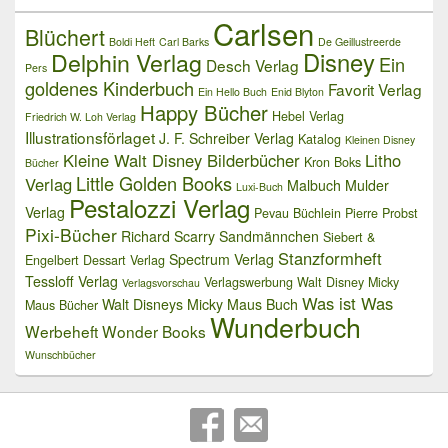
Carlsen
Blüchert
Boldi Heft
Carl Barks
De Geillustreerde
Delphin Verlag
Disney
Ein
Desch Verlag
Pers
goldenes Kinderbuch
Favorit Verlag
Ein Hello Buch
Enid Blyton
Happy Bücher
Hebel Verlag
Friedrich W. Loh Verlag
Illustrationsförlaget
J. F. Schreiber Verlag
Katalog
Kleinen Disney
Kleine Walt Disney Bilderbücher
Litho
Kron Boks
Bücher
Little Golden Books
Verlag
Malbuch
Mulder
Luxi-Buch
Pestalozzi Verlag
Verlag
Pevau Büchlein
Pierre Probst
Pixi-Bücher
Richard Scarry
Sandmännchen
Siebert &
Stanzformheft
Spectrum Verlag
Engelbert Dessart Verlag
Tessloff Verlag
Verlagswerbung
Walt Disney Micky
Verlagsvorschau
Was ist Was
Walt Disneys Micky Maus Buch
Maus Bücher
Wunderbuch
Werbeheft
Wonder Books
Wunschbücher