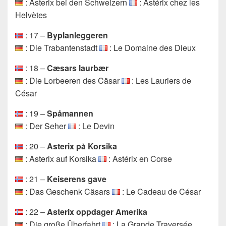
: Asterix bei den Schweizern
: Astérix chez les
Helvètes
: 17 –
Byplanleggeren
: Die Trabantenstadt
: Le Domaine des Dieux
: 18 –
Cæsars laurbær
: Die Lorbeeren des Cäsar
: Les Lauriers de
César
: 19 –
Spåmannen
: Der Seher
: Le Devin
: 20 –
Asterix på Korsika
: Asterix auf Korsika
: Astérix en Corse
: 21 –
Keiserens gave
: Das Geschenk Cäsars
: Le Cadeau de César
: 22 –
Asterix oppdager Amerika
: Die große Überfahrt
: La Grande Traversée