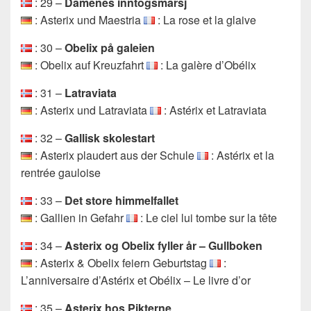
: 29 –
Damenes inntogsmarsj
: Asterix und Maestria
: La rose et la glaive
: 30 –
Obelix på galeien
: Obelix auf Kreuzfahrt
: La galère d’Obélix
: 31 –
Latraviata
: Asterix und Latraviata
: Astérix et Latraviata
: 32 –
Gallisk skolestart
: Asterix plaudert aus der Schule
: Astérix et la
rentrée gauloise
: 33 –
Det store himmelfallet
: Gallien in Gefahr
: Le ciel lui tombe sur la tête
: 34 –
Asterix og Obelix fyller år – Gullboken
: Asterix & Obelix feiern Geburtstag
:
L’anniversaire d’Astérix et Obélix – Le livre d’or
: 35 –
Asterix hos Pikterne