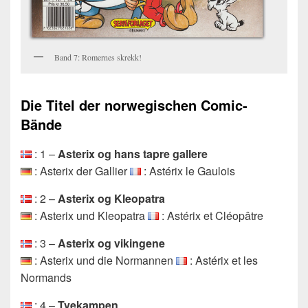
Band 7: Romernes skrekk!
Die Titel der norwegischen Comic-
Bände
: 1 –
Asterix og hans tapre gallere
: Asterix der Gallier
: Astérix le Gaulois
: 2 –
Asterix og Kleopatra
: Asterix und Kleopatra
: Astérix et Cléopâtre
: 3 –
Asterix og vikingene
: Asterix und die Normannen
: Astérix et les
Normands
: 4 –
Tvekampen