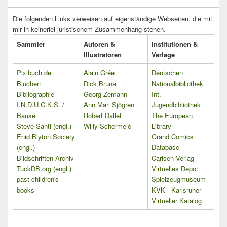
Die folgenden Links verweisen auf eigenständige Webseiten, die mit
mir in keinerlei juristischem Zusammenhang stehen.
Sammler
Autoren &
Institutionen &
Illustratoren
Verlage
Pixibuch.de
Alain Grée
Deutschen
Blüchert
Dick Bruna
Nationalbibliothek
Bibliographie
Georg Zemann
Int.
I.N.D.U.C.K.S. /
Ann Mari Sjögren
Jugendbibliothek
Bause
Robert Dallet
The European
Steve Santi (engl.)
Willy Schermelé
Library
Enid Blyton Society
Grand Comics
(engl.)
Database
Bildschriften-Archiv
Carlsen Verlag
TuckDB.org (engl.)
Virtuelles Depot
past children's
Spielzeugmuseum
books
KVK - Karlsruher
Virtueller Katalog