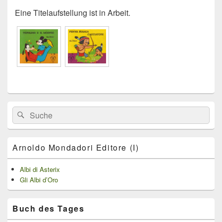
Eine Titelaufstellung ist in Arbeit.
Primärer
Search
Suche
Seitenleisten
for:
Widget-
Bereich
Arnoldo Mondadori Editore (I)
Albi di Asterix
Gli Albi d’Oro
Buch des Tages