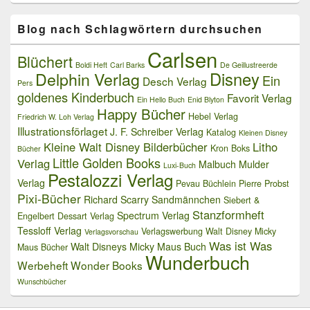
Blog nach Schlagwörtern durchsuchen
Carlsen
Blüchert
Boldi Heft
Carl Barks
De Geillustreerde
Delphin Verlag
Disney
Ein
Desch Verlag
Pers
goldenes Kinderbuch
Favorit Verlag
Ein Hello Buch
Enid Blyton
Happy Bücher
Hebel Verlag
Friedrich W. Loh Verlag
Illustrationsförlaget
J. F. Schreiber Verlag
Katalog
Kleinen Disney
Kleine Walt Disney Bilderbücher
Litho
Kron Boks
Bücher
Little Golden Books
Verlag
Malbuch
Mulder
Luxi-Buch
Pestalozzi Verlag
Verlag
Pevau Büchlein
Pierre Probst
Pixi-Bücher
Richard Scarry
Sandmännchen
Siebert &
Stanzformheft
Spectrum Verlag
Engelbert Dessart Verlag
Tessloff Verlag
Verlagswerbung
Walt Disney Micky
Verlagsvorschau
Was ist Was
Walt Disneys Micky Maus Buch
Maus Bücher
Wunderbuch
Werbeheft
Wonder Books
Wunschbücher