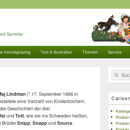
r und Sammler
ge fremdsprachig
Text & Illustration
Themen
Service
Primärer
Search
Suc
Seitenleisten
for:
Widget-
Bereich
Maj Lindman
(* 17. September 1886 in
Carlse
staltete eine Vielzahl von Kinderbüchern.
die Geschichten der drei
Katalog
fsi
und
Tott
, wie sie ins Schweden heißen,
Produkt-
i Brüder
Snipp
,
Snapp
und
Snurrs
.
Produkt-
Produkt-