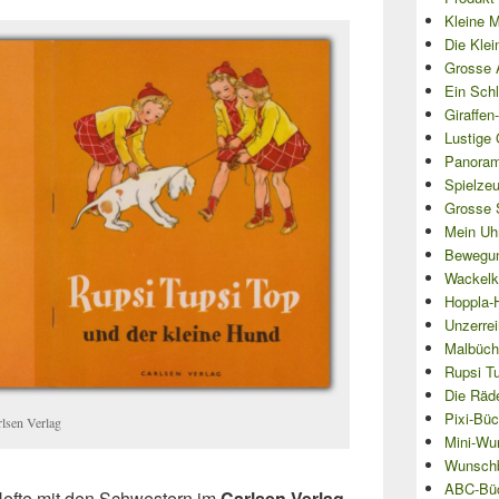
Kleine 
Die Klei
Grosse 
Ein Sch
Giraffen
Lustige 
Panoram
Spielze
Grosse 
Mein Uh
Bewegun
Wackelk
Hoppla-
Unzerre
Malbüch
Rupsi T
Die Räd
Pixi-Büc
lsen Verlag
Mini-Wu
Wunsch
ABC-Bü
Hefte mit den Schwestern im
Carlsen Verlag
.