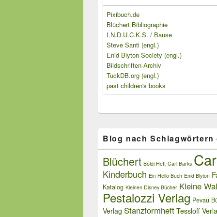
Pixibuch.de
Blüchert Bibliographie
I.N.D.U.C.K.S. / Bause
Steve Santi (engl.)
Enid Blyton Society (engl.)
Bildschriften-Archiv
TuckDB.org (engl.)
past children's books
Blog nach Schlagwörtern
Car
Blüchert
Boldi Heft
Carl Barks
Kinderbuch
F
Ein Hello Buch
Enid Blyton
Kleine Wal
Katalog
Kleinen Disney Bücher
Pestalozzi Verlag
Pevau Bü
Stanzformheft
Verlag
Tessloff Verl