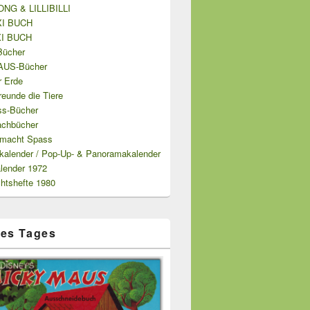
NG & LILLIBILLI
XI BUCH
XI BUCH
Bücher
US-Bücher
r Erde
eunde die Tiere
ss-Bücher
achbücher
 macht Spass
kalender / Pop-Up- & Panoramakalender
alender 1972
htshefte 1980
es Tages