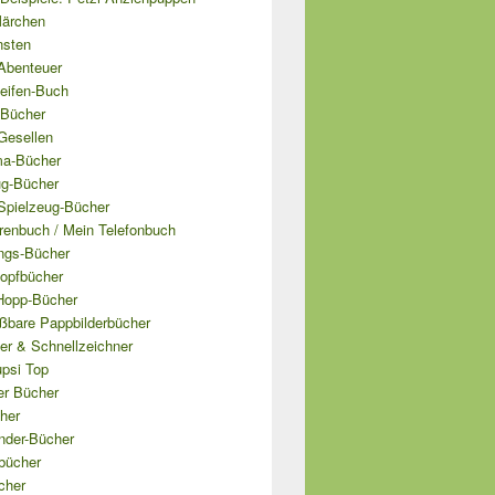
Märchen
nsten
Abenteuer
leifen-Buch
-Bücher
Gesellen
a-Bücher
ug-Bücher
Spielzeug-Bücher
renbuch / Mein Telefonbuch
gs-Bücher
opfbücher
Hopp-Bücher
ißbare Pappbilderbücher
er & Schnellzeichner
upsi Top
er Bücher
her
nder-Bücher
bücher
cher