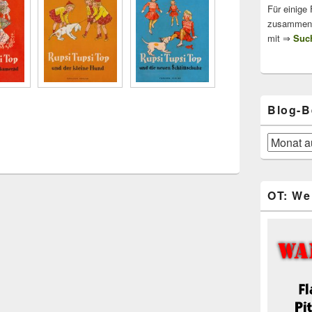
Für einige
zusammenge
mit ⇒
Such
Blog-B
Blog-
Beiträge
OT: We