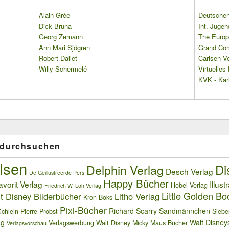
Alain Grée
Deutschen 
Dick Bruna
Int. Jugen
Georg Zemann
The Europ
Ann Mari Sjögren
Grand Co
Robert Dallet
Carlsen Ve
Willy Schermelé
Virtuelle
KVK - Karl
 durchsuchen
lsen
Delphin Verlag
Di
Desch Verlag
De Geillustreerde Pers
Happy Bücher
avorit Verlag
Illust
Hebel Verlag
Friedrich W. Loh Verlag
Little Golden Bo
t Disney Bilderbücher
Litho Verlag
Kron Boks
Pixi-Bücher
Richard Scarry
Sandmännchen
chlein
Pierre Probst
Siebe
ag
Walt Disney
Verlagswerbung
Walt Disney Micky Maus Bücher
Verlagsvorschau