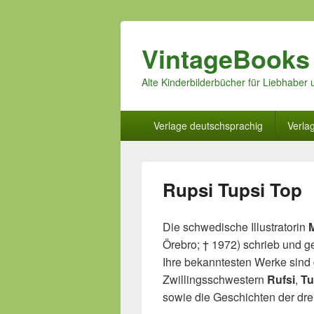
VintageBooks
Alte Kinderbilderbücher für Liebhabe
Hauptmenü
Verlage deutschsprachig
Verla
Rupsi Tupsi Top
Die schwedische Illustratorin
Örebro; † 1972) schrieb und ge
Ihre bekanntesten Werke sind 
Zwillingsschwestern
Rufsi
,
Tu
sowie die Geschichten der dre