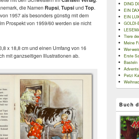
DING DO
 Dänemark, die Namen
Rupsi
,
Tupsi
und
Top
.
EIN DA
 von 1957 als besonders günstig mit dem
EIN LU
Im Prospekt von 1959/60 werden sie nicht
GOLDI-
LESEMA
Tiere de
Meine Fr
3,8 x 18,8 cm und einen Umfang von 16
Wer-wei
h mit ganzseitigen Illustrationen ab.
Erste S
Basteln
Advents
Petzi K
Weihnac
Buch d