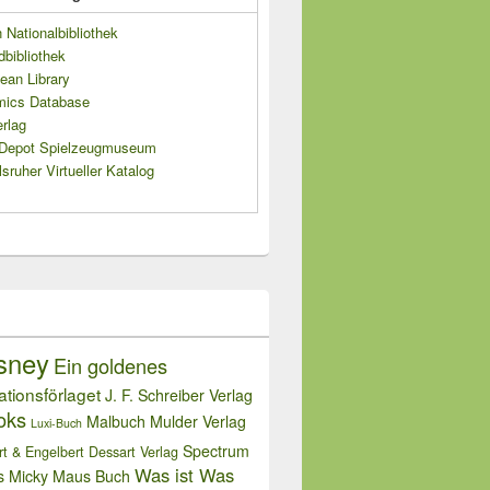
Nationalbibliothek
dbibliothek
ean Library
mics Database
rlag
s Depot Spielzeugmuseum
sruher Virtueller Katalog
sney
Ein goldenes
rationsförlaget
J. F. Schreiber Verlag
oks
Malbuch
Mulder Verlag
Luxi-Buch
Spectrum
rt & Engelbert Dessart Verlag
Was ist Was
s Micky Maus Buch