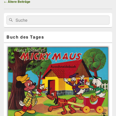
Beitragsnavigation
←
Ältere Beiträge
Primärer
Search
Suche
Seitenleisten
for:
Widget-
Bereich
Buch des Tages