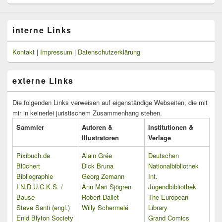
interne Links
Kontakt
|
Impressum
|
Datenschutzerklärung
externe Links
Die folgenden Links verweisen auf eigenständige Webseiten, die mit
mir in keinerlei juristischem Zusammenhang stehen.
Sammler
Autoren &
Institutionen &
Illustratoren
Verlage
Pixibuch.de
Alain Grée
Deutschen
Blüchert
Dick Bruna
Nationalbibliothek
Bibliographie
Georg Zemann
Int.
I.N.D.U.C.K.S. /
Ann Mari Sjögren
Jugendbibliothek
Bause
Robert Dallet
The European
Steve Santi (engl.)
Willy Schermelé
Library
Enid Blyton Society
Grand Comics