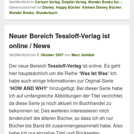
Veröffentlicht in
Carlsen Verlag
,
Delphin Verlag
,
Wonder Books Inc.
|
Gekennzeichnet mit
Disney
,
Happy Bücher
,
Kleinen Disney Bücher
,
Wonder Books
,
Wunderbuch
Neuer Bereich Tessloff-Verlag ist
online / News
Veröffentlicht am
7. Oktober 2007
von
Marc Gottlieb
Der neue Bereich
Tessloff-Verlag
ist online. Es geht
hier hauptsächlich um die Reihe “
Was Ist Was
” Ich
habe auch einige Informationen zur Orginal-Serie
“
HOW AND WHY
” hinzugefügt. Bei dieser Serie habe
ich auf umfangreiche Abbildungen der Titel verzichtet,
da diese Serie ja noch aktuell im Buchhandel zu
bekommen ist. Des weiteren interessieren mich
tendenziell die älteren Bücher, so dass ich eh nur
Bücher bis Band 60 zusammengesammelt habe. Also
habe ich nur einzelne Titel und Rückseiten