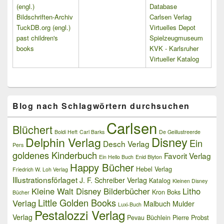
(engl.)
Database
Bildschriften-Archiv
Carlsen Verlag
TuckDB.org (engl.)
Virtuelles Depot
past children's
Spielzeugmuseum
books
KVK - Karlsruher
Virtueller Katalog
Blog nach Schlagwörtern durchsuchen
Carlsen
Blüchert
Boldi Heft
Carl Barks
De Geillustreerde
Delphin Verlag
Disney
Ein
Desch Verlag
Pers
goldenes Kinderbuch
Favorit Verlag
Ein Hello Buch
Enid Blyton
Happy Bücher
Hebel Verlag
Friedrich W. Loh Verlag
Illustrationsförlaget
J. F. Schreiber Verlag
Katalog
Kleinen Disney
Kleine Walt Disney Bilderbücher
Litho
Kron Boks
Bücher
Little Golden Books
Verlag
Malbuch
Mulder
Luxi-Buch
Pestalozzi Verlag
Verlag
Pevau Büchlein
Pierre Probst