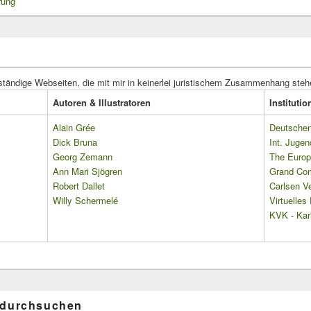
rung
ständige Webseiten, die mit mir in keinerlei juristischem Zusammenhang steh
Autoren & Illustratoren
Instituti
Alain Grée
Deutschen 
Dick Bruna
Int. Jugen
Georg Zemann
The Europ
Ann Mari Sjögren
Grand Co
Robert Dallet
Carlsen Ve
Willy Schermelé
Virtuelle
KVK - Karl
 durchsuchen