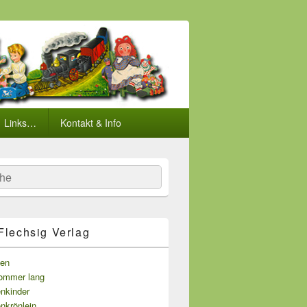
Links…
Kontakt & Info
he
Flechsig Verlag
ten
ommer lang
enkinder
nkrönlein