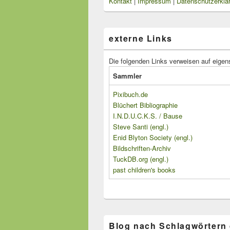
Kontakt
|
Impressum
|
Datenschutzerklä
externe Links
Die folgenden Links verweisen auf eigen
Sammler
Pixibuch.de
Blüchert Bibliographie
I.N.D.U.C.K.S. / Bause
Steve Santi (engl.)
Enid Blyton Society (engl.)
Bildschriften-Archiv
TuckDB.org (engl.)
past children's books
Blog nach Schlagwörtern