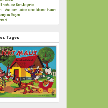
ill nicht zur Schule geh’n
n – Aus dem Leben eines kleinen Katers
gang im Regen
itzel
es Tages