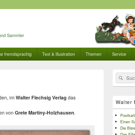
r und Sammler
ge fremdsprachig
Text & Illustration
Themen
Service
Primärer
Search
Suc
Seitenleisten
for:
Widget-
Bereich
den, im
Walter Flechsig Verlag
das
Walter 
men von
Grete Martiny-Holzhausen
.
Postkar
Einen S
Die Bär
Das Elfe