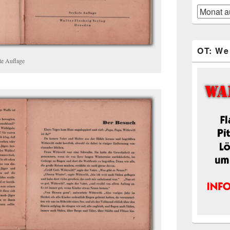
Blog-
Beiträge
OT: We
ste Auflage