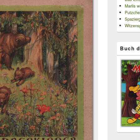
Marlis w
Putzche
Spazier
Witzensp
Buch d