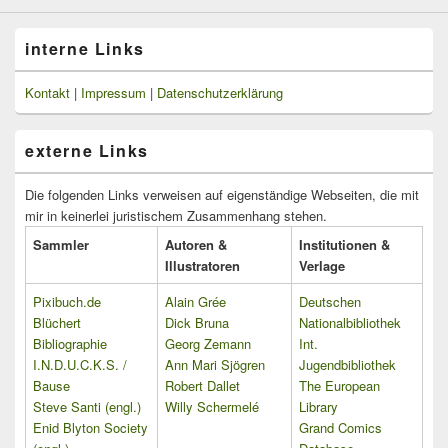
interne Links
Kontakt
|
Impressum
|
Datenschutzerklärung
externe Links
Die folgenden Links verweisen auf eigenständige Webseiten, die mit
mir in keinerlei juristischem Zusammenhang stehen.
Sammler
Autoren &
Institutionen &
Illustratoren
Verlage
Pixibuch.de
Alain Grée
Deutschen
Blüchert
Dick Bruna
Nationalbibliothek
Bibliographie
Georg Zemann
Int.
I.N.D.U.C.K.S. /
Ann Mari Sjögren
Jugendbibliothek
Bause
Robert Dallet
The European
Steve Santi (engl.)
Willy Schermelé
Library
Enid Blyton Society
Grand Comics