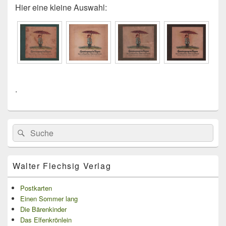
Hier eine kleine Auswahl:
.
Primärer
Search
Suche
Seitenleisten
for:
Widget-
Bereich
Walter Flechsig Verlag
Postkarten
Einen Sommer lang
Die Bärenkinder
Das Elfenkrönlein