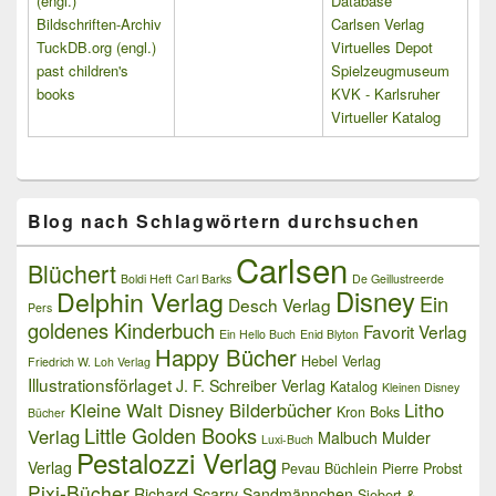
(engl.)
Database
Bildschriften-Archiv
Carlsen Verlag
TuckDB.org (engl.)
Virtuelles Depot
past children's
Spielzeugmuseum
books
KVK - Karlsruher
Virtueller Katalog
Blog nach Schlagwörtern durchsuchen
Carlsen
Blüchert
Boldi Heft
Carl Barks
De Geillustreerde
Delphin Verlag
Disney
Ein
Desch Verlag
Pers
goldenes Kinderbuch
Favorit Verlag
Ein Hello Buch
Enid Blyton
Happy Bücher
Hebel Verlag
Friedrich W. Loh Verlag
Illustrationsförlaget
J. F. Schreiber Verlag
Katalog
Kleinen Disney
Kleine Walt Disney Bilderbücher
Litho
Kron Boks
Bücher
Little Golden Books
Verlag
Malbuch
Mulder
Luxi-Buch
Pestalozzi Verlag
Verlag
Pevau Büchlein
Pierre Probst
Pixi-Bücher
Richard Scarry
Sandmännchen
Siebert &