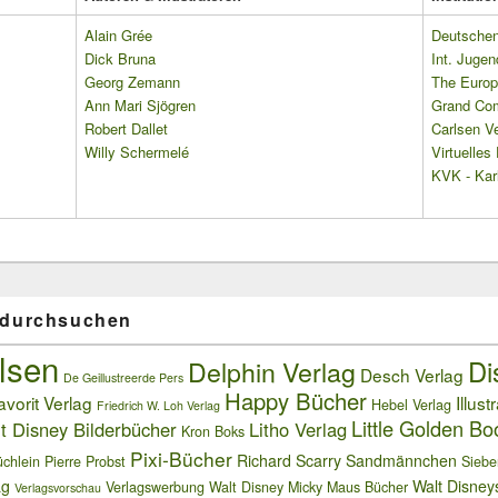
Alain Grée
Deutschen 
Dick Bruna
Int. Jugen
Georg Zemann
The Europ
Ann Mari Sjögren
Grand Co
Robert Dallet
Carlsen Ve
Willy Schermelé
Virtuelle
KVK - Karl
 durchsuchen
lsen
Delphin Verlag
Di
Desch Verlag
De Geillustreerde Pers
Happy Bücher
avorit Verlag
Illust
Hebel Verlag
Friedrich W. Loh Verlag
Little Golden Bo
t Disney Bilderbücher
Litho Verlag
Kron Boks
Pixi-Bücher
Richard Scarry
Sandmännchen
chlein
Pierre Probst
Siebe
ag
Walt Disney
Verlagswerbung
Walt Disney Micky Maus Bücher
Verlagsvorschau