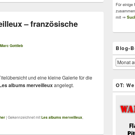
Für einige
zusammenge
mit ⇒
Such
illeux – französische
Marc Gottlieb
Blog-B
Blog-
Beiträge
telübersicht und eine kleine Galerie für die
Les albums merveilleux
angelegt.
OT: We
her
|
Gekennzeichnet mit
Les albums merveilleux
,