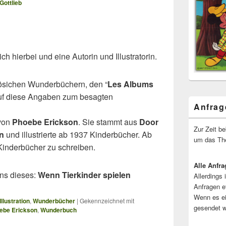
Gottlieb
 hierbei und eine Autorin und Illustratorin.
ösichen Wunderbüchern, den “
Les Albums
 auf diese Angaben zum besagten
Anfrag
 von
Phoebe Erickson
. Sie stammt aus
Door
Zur Zeit b
n
und illustrierte ab 1937 Kinderbücher. Ab
um das The
Kinderbücher zu schreiben.
Alle Anfra
ns dieses:
Wenn Tierkinder spielen
Allerdings 
Anfragen e
Wenn es ei
Illustration
,
Wunderbücher
|
Gekennzeichnet mit
gesendet w
ebe Erickson
,
Wunderbuch