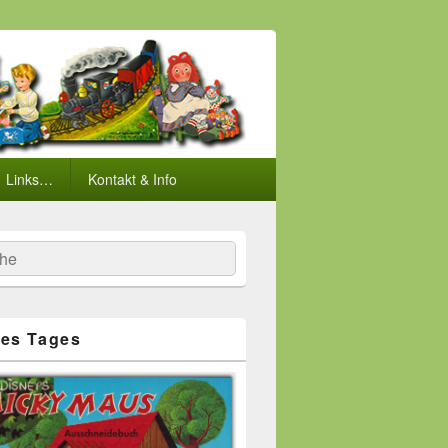
Links…
Kontakt & Info
he
es Tages