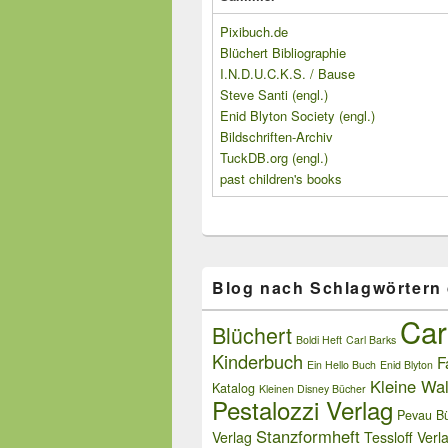
Pixibuch.de
Blüchert Bibliographie
I.N.D.U.C.K.S. / Bause
Steve Santi (engl.)
Enid Blyton Society (engl.)
Bildschriften-Archiv
TuckDB.org (engl.)
past children's books
Blog nach Schlagwörtern
Car
Blüchert
Boldi Heft
Carl Barks
Kinderbuch
F
Ein Hello Buch
Enid Blyton
Kleine Wal
Katalog
Kleinen Disney Bücher
Pestalozzi Verlag
Pevau Bü
Stanzformheft
Verlag
Tessloff Verl