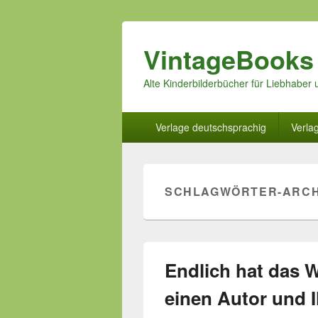
VintageBooks
Alte Kinderbilderbücher für Liebhabe
Hauptmenü
Verlage deutschsprachig
Verla
SCHLAGWÖRTER-ARCH
Endlich hat das 
einen Autor und I