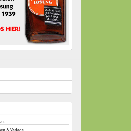
en.
onen & Verlage