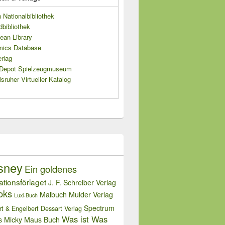
Nationalbibliothek
dbibliothek
ean Library
mics Database
rlag
s Depot Spielzeugmuseum
sruher Virtueller Katalog
sney
Ein goldenes
rationsförlaget
J. F. Schreiber Verlag
oks
Malbuch
Mulder Verlag
Luxi-Buch
Spectrum
rt & Engelbert Dessart Verlag
Was ist Was
s Micky Maus Buch