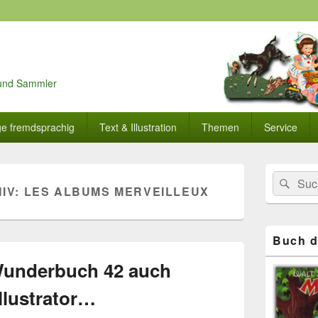
r und Sammler
ge fremdsprachig
Text & Illustration
Themen
Service
Primärer
Search
Suc
Seitenleisten
IV:
LES ALBUMS MERVEILLEUX
for:
Widget-
Bereich
Buch d
Wunderbuch 42 auch
llustrator…