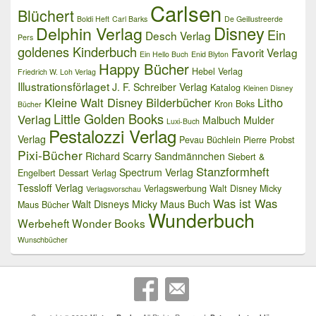
Carlsen
Blüchert
Boldi Heft
Carl Barks
De Geillustreerde
Delphin Verlag
Disney
Ein
Desch Verlag
Pers
goldenes Kinderbuch
Favorit Verlag
Ein Hello Buch
Enid Blyton
Happy Bücher
Hebel Verlag
Friedrich W. Loh Verlag
Illustrationsförlaget
J. F. Schreiber Verlag
Katalog
Kleinen Disney
Kleine Walt Disney Bilderbücher
Litho
Kron Boks
Bücher
Little Golden Books
Verlag
Malbuch
Mulder
Luxi-Buch
Pestalozzi Verlag
Verlag
Pevau Büchlein
Pierre Probst
Pixi-Bücher
Richard Scarry
Sandmännchen
Siebert &
Stanzformheft
Spectrum Verlag
Engelbert Dessart Verlag
Tessloff Verlag
Verlagswerbung
Walt Disney Micky
Verlagsvorschau
Was ist Was
Walt Disneys Micky Maus Buch
Maus Bücher
Wunderbuch
Werbeheft
Wonder Books
Wunschbücher