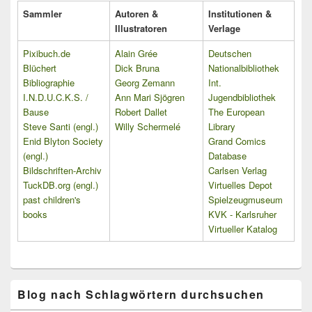
Sammler
Autoren &
Institutionen &
Illustratoren
Verlage
Pixibuch.de
Alain Grée
Deutschen
Blüchert
Dick Bruna
Nationalbibliothek
Bibliographie
Georg Zemann
Int.
I.N.D.U.C.K.S. /
Ann Mari Sjögren
Jugendbibliothek
Bause
Robert Dallet
The European
Steve Santi (engl.)
Willy Schermelé
Library
Enid Blyton Society
Grand Comics
(engl.)
Database
Bildschriften-Archiv
Carlsen Verlag
TuckDB.org (engl.)
Virtuelles Depot
past children's
Spielzeugmuseum
books
KVK - Karlsruher
Virtueller Katalog
Blog nach Schlagwörtern durchsuchen