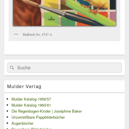
Malbuch No. 4747 A
Primärer
Search
Suche
Seitenleisten
for:
Widget-
Bereich
Mulder Verlag
Mulder Katalog 1956/57
Mulder Katalog 1960/61
Die Regenbogen-Kinder | Joséphine Baker
Unzerreißbare Pappbilderbücher
Augenbücher