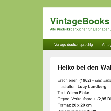
VintageBooks
Alte Kinderbilderbücher für Liebhabe
Hauptmenü
Verlage deutschsprachig
Verla
Heiko bei den Wa
Erschienen:
(1962)
–
kein Ein
Illustration:
Lucy Lundberg
Text:
Wilma Flake
Orginal Verkaufspreis:
(2,95 D
Format:
28 x 20 cm