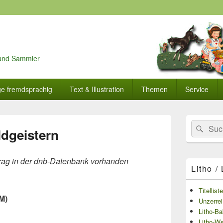
r und Sammler
ge fremdsprachig
Text & Illustration
Themen
Service
Primärer
Search
Suc
Seitenleisten
ldgeistern
for:
Widget-
Bereich
trag in der dnb-Datenbank vorhanden
Litho /
Titellist
M)
Unzerre
Litho-Ba
Litho-We