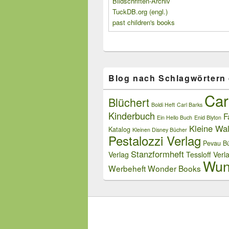
Bildschriften-Archiv
TuckDB.org (engl.)
past children's books
Blog nach Schlagwörtern
Car
Blüchert
Boldi Heft
Carl Barks
Kinderbuch
F
Ein Hello Buch
Enid Blyton
Kleine Wal
Katalog
Kleinen Disney Bücher
Pestalozzi Verlag
Pevau Bü
Stanzformheft
Verlag
Tessloff Verl
Wun
Werbeheft
Wonder Books