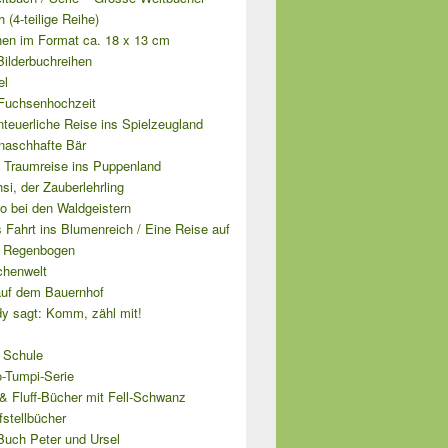
 (4-teilige Reihe)
hen im Format ca. 18 x 13 cm
Bilderbuchreihen
el
Fuchsenhochzeit
teuerliche Reise ins Spielzeugland
naschhafte Bär
 Traumreise ins Puppenland
si, der Zauberlehrling
o bei den Waldgeistern
s Fahrt ins Blumenreich / Eine Reise auf
 Regenbogen
chenwelt
auf dem Bauernhof
y sagt: Komm, zähl mit!
 Schule
o-Tumpi-Serie
& Fluff-Bücher mit Fell-Schwanz
fstellbücher
Buch Peter und Ursel