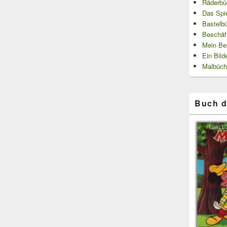
Räderbü
Das Spi
Bastelb
Beschäf
Mein Be
Ein Bild
Malbüch
Buch d