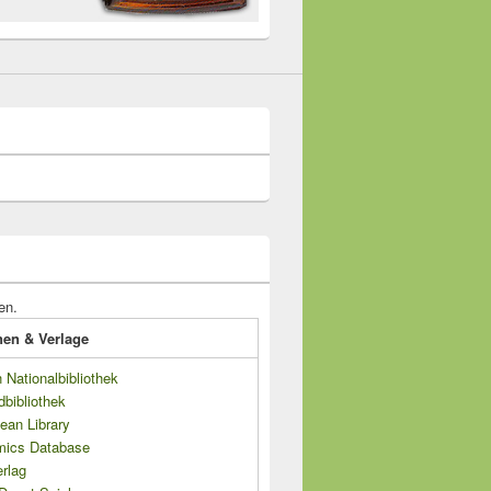
en.
onen & Verlage
Nationalbibliothek
dbibliothek
ean Library
mics Database
rlag