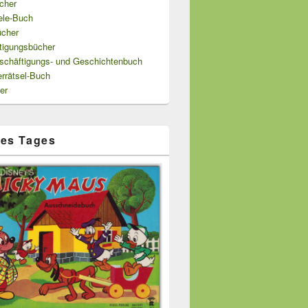
cher
ele-Buch
ücher
tigungsbücher
schäftigungs- und Geschichtenbuch
errätsel-Buch
er
es Tages