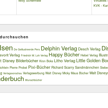
Willy Schermelé
Virtuelle
KVK - Karl
 durchsuchen
lsen
Delphin Verlag
Di
Desch Verlag
De Geillustreerde Pers
Happy Bücher
avorit Verlag
Illust
Hebel Verlag
Friedrich W. Loh Verlag
Little Golden Bo
t Disney Bilderbücher
Litho Verlag
Kron Boks
Pixi-Bücher
Richard Scarry
Sandmännchen
chlein
Pierre Probst
Siebe
ag
Walt Disney
Verlagswerbung
Walt Disney Micky Maus Bücher
Verlagsvorschau
derbuch
Wunschbücher