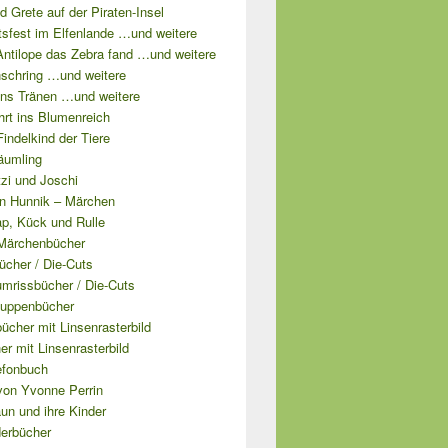
d Grete auf der Piraten-Insel
tsfest im Elfenlande …und weitere
Antilope das Zebra fand …und weitere
schring …und weitere
ns Tränen …und weitere
hrt ins Blumenreich
 Findelkind der Tiere
äumling
tzi und Joschi
n Hunnik – Märchen
ap, Kück und Rulle
Märchenbücher
ücher / Die-Cuts
mrissbücher / Die-Cuts
uppenbücher
cher mit Linsenrasterbild
er mit Linsenrasterbild
efonbuch
von Yvonne Perrin
un und ihre Kinder
derbücher