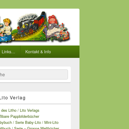
Links…
Kontakt & Info
he
 Lito Verlag
e des Litho / Lito Verlags
ißbare Pappbilderbücher
bybuch / Serie Baby-Lito / Mini-Lito
ltbuch / Serie – Grosse Weltbücher