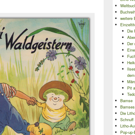
Weltbuch
Buchrei
weitere 
Einzeltit
Die 
Aben
Der 
Eine
Fuch
Heik
Ilse
dem
Mär
Pit 
Tedd
Bamse
Bamses
Die Lith
Schnuff 
Litho-Au
Pop-up-