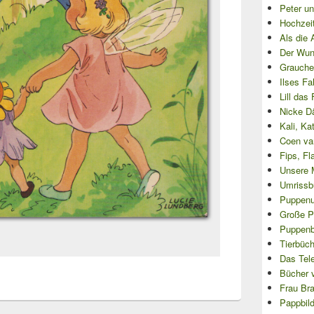
Peter un
Hochzei
Als die 
Der Wun
Grauche
Ilses Fa
Lill das
Nicke D
Kali, Ka
Coen va
Fips, Fl
Unsere 
Umrissb
Puppenu
Große P
Puppenbü
Tierbüch
Das Tel
Bücher 
Frau Bra
Pappbil