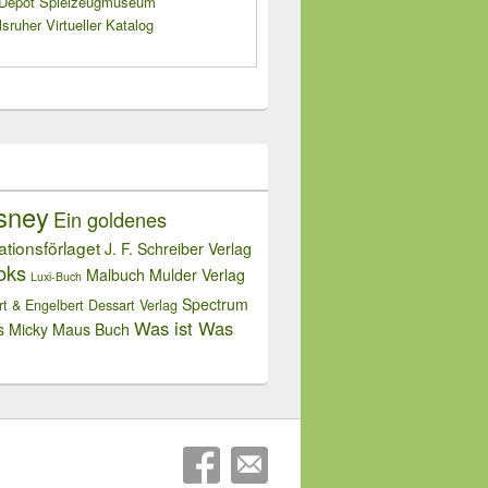
s Depot Spielzeugmuseum
sruher Virtueller Katalog
sney
Ein goldenes
rationsförlaget
J. F. Schreiber Verlag
oks
Malbuch
Mulder Verlag
Luxi-Buch
Spectrum
rt & Engelbert Dessart Verlag
Was ist Was
s Micky Maus Buch