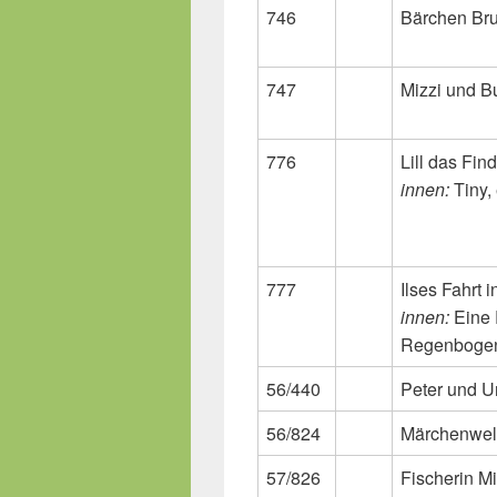
746
Bärchen B
747
Mizzi und B
776
Lill das Fin
innen:
Tiny,
777
Ilses Fahrt 
innen:
Eine 
Regenboge
56/440
Peter und U
56/824
Märchenwel
57/826
Fischerin M