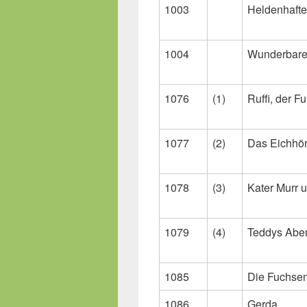
1003
Heldenhafte
1004
Wunderbare 
1076
(1)
Ruffi, der F
1077
(2)
Das Eichhö
1078
(3)
Kater Murr 
1079
(4)
Teddys Abe
1085
Die Fuchsen
1086
Gerda