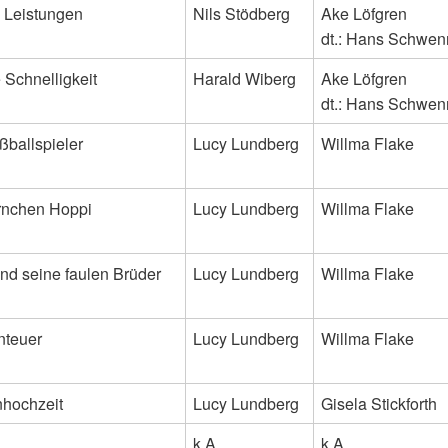
 Leistungen
Nils Stödberg
Ake Löfgren
dt.: Hans Schwen
Schnelligkeit
Harald Wiberg
Ake Löfgren
dt.: Hans Schwen
ußballspieler
Lucy Lundberg
Willma Flake
rnchen Hoppi
Lucy Lundberg
Willma Flake
und seine faulen Brüder
Lucy Lundberg
Willma Flake
nteuer
Lucy Lundberg
Willma Flake
hochzeit
Lucy Lundberg
Gisela Stickforth
k.A.
k.A.