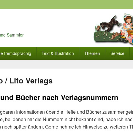
r und Sammler
ge fremdsprachig
Text & Illustration
Themen
Service
o / Lito Verlags
te und Bücher nach Verlagsnummern
rfügbaren Informationen über die Hefte und Bücher zusammenge
, bei denen mir die Nummern nicht bekannt sind, habe ich nach
n noch später ändern. Gerne nehme ich Hinweise zu weiteren Tit