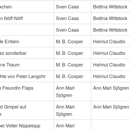
äxchen
Sven Caas
Bettina Wittstock
 Nöff-Nöff
Sven Caas
Bettina Wittstock
Sven Caas
Bettina Wittstock
e Entlein
M. B. Cooper
Helmut Claudio
 so sonderbar
M. B. Cooper
Helmut Claudio
ns Traum
M. B. Cooper
Helmut Claudio
hte von Peter Langohr
M. B. Cooper
Helmut Claudio
e Freundin Flaps
Ann Mari
Ann Mari Sjögren
Sjögren
nd Gimpel auf
Ann Mari
Ann Mari Sjögren
e
Sjögren
ei Vetter Nippetopp
Ann Mari