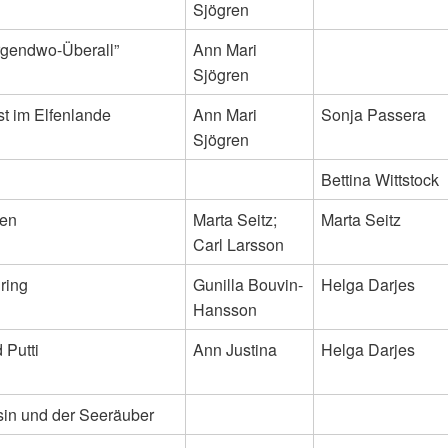
Sjögren
rgendwo-Überall”
Ann Mari
Sjögren
st im Elfenlande
Ann Mari
Sonja Passera
Sjögren
Bettina Wittstock
en
Marta Seitz;
Marta Seitz
Carl Larsson
ring
Gunilla Bouvin-
Helga Darjes
Hansson
d Putti
Ann Justina
Helga Darjes
sin und der Seeräuber