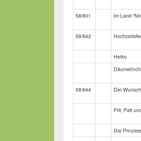
58/801
Im Land “Ni
58/842
Hochzeitsfe
Heiko
Däumelinch
58/844
Der Wunsch
Pitt, Patt un
Die Prinzes