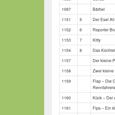
1087
Bärbel
1151
5
Der Esel Ali
1152
6
Reporter B
1153
7
Kitty
1154
8
Das Küchlei
1157
Der kleine P
1158
Zwei kleine
1159
Flap – Die 
Rennfahrer
1160
Kück – Der 
1161
Fips – Ein k