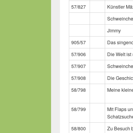
57/827
Künstler M
Schweinchen
Jimmy
905/57
Das singend
57/906
Die Welt ist
57/907
Schweinche
57/908
Die Geschic
58/798
Meine klein
58/799
Mit Flaps u
Schatzsuch
58/800
Zu Besuch b