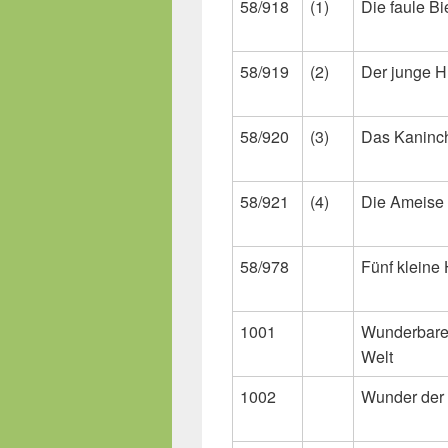
58/918
(1)
Die faule B
58/919
(2)
Der junge 
58/920
(3)
Das Kaninc
58/921
(4)
Die Ameise
58/978
Fünf kleine
1001
Wunderbare
Welt
1002
Wunder der 