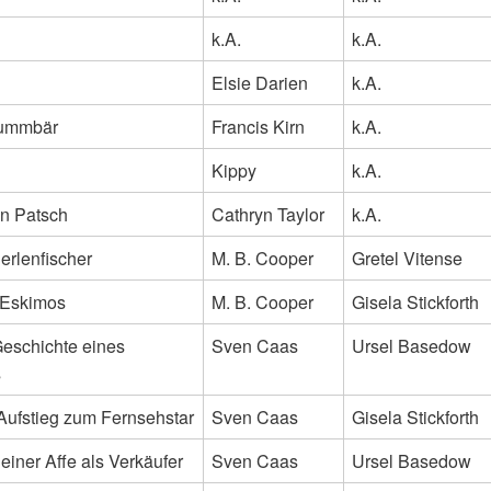
k.A.
k.A.
Elsie Darien
k.A.
rummbär
Francis Kirn
k.A.
Kippy
k.A.
n Patsch
Cathryn Taylor
k.A.
erlenfischer
M. B. Cooper
Gretel Vitense
 Eskimos
M. B. Cooper
Gisela Stickforth
Geschichte eines
Sven Caas
Ursel Basedow
s
Aufstieg zum Fernsehstar
Sven Caas
Gisela Stickforth
leiner Affe als Verkäufer
Sven Caas
Ursel Basedow