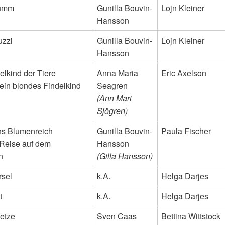
rumm
Gunilla Bouvin-
Lojn Kleiner
Hansson
uzzi
Gunilla Bouvin-
Lojn Kleiner
Hansson
delkind der Tiere
Anna Maria
Eric Axelson
 ein blondes Findelkind
Seagren
(Ann Mari
Sjögren)
ins Blumenreich
Gunilla Bouvin-
Paula Fischer
Reise auf dem
Hansson
n
(Gilla Hansson)
rsel
k.A.
Helga Darjes
t
k.A.
Helga Darjes
ietze
Sven Caas
Bettina Wittstock