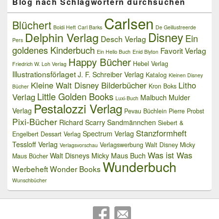
Blog nach Schlagwörtern durchsuchen
Carlsen
Blüchert
Boldi Heft
Carl Barks
De Geillustreerde
Delphin Verlag
Disney
Ein
Desch Verlag
Pers
goldenes Kinderbuch
Favorit Verlag
Ein Hello Buch
Enid Blyton
Happy Bücher
Hebel Verlag
Friedrich W. Loh Verlag
Illustrationsförlaget
J. F. Schreiber Verlag
Katalog
Kleinen Disney
Kleine Walt Disney Bilderbücher
Litho
Kron Boks
Bücher
Little Golden Books
Verlag
Malbuch
Mulder
Luxi-Buch
Pestalozzi Verlag
Verlag
Pevau Büchlein
Pierre Probst
Pixi-Bücher
Richard Scarry
Sandmännchen
Siebert &
Stanzformheft
Spectrum Verlag
Engelbert Dessart Verlag
Tessloff Verlag
Verlagswerbung
Walt Disney Micky
Verlagsvorschau
Was ist Was
Walt Disneys Micky Maus Buch
Maus Bücher
Wunderbuch
Werbeheft
Wonder Books
Wunschbücher