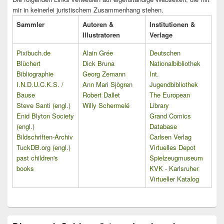
mir in keinerlei juristischem Zusammenhang stehen.
Sammler
Autoren &
Institutionen &
Illustratoren
Verlage
Pixibuch.de
Alain Grée
Deutschen
Blüchert
Dick Bruna
Nationalbibliothek
Bibliographie
Georg Zemann
Int.
I.N.D.U.C.K.S. /
Ann Mari Sjögren
Jugendbibliothek
Bause
Robert Dallet
The European
Steve Santi (engl.)
Willy Schermelé
Library
Enid Blyton Society
Grand Comics
(engl.)
Database
Bildschriften-Archiv
Carlsen Verlag
TuckDB.org (engl.)
Virtuelles Depot
past children's
Spielzeugmuseum
books
KVK - Karlsruher
Virtueller Katalog