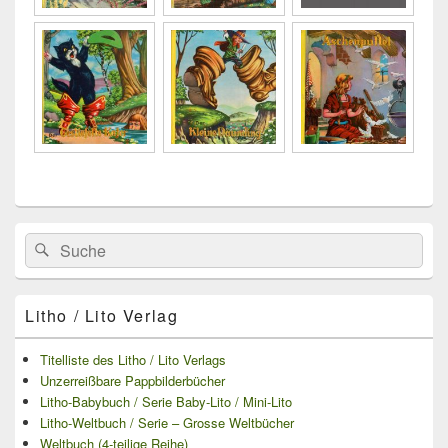
Primärer
Search
Suche
Seitenleisten
for:
Widget-
Bereich
Litho / Lito Verlag
Titelliste des Litho / Lito Verlags
Unzerreißbare Pappbilderbücher
Litho-Babybuch / Serie Baby-Lito / Mini-Lito
Litho-Weltbuch / Serie – Grosse Weltbücher
Weltbuch (4-teilige Reihe)