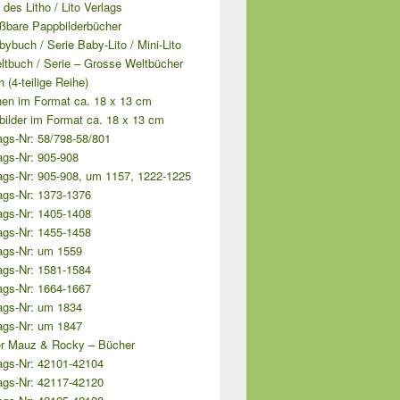
e des Litho / Lito Verlags
ißbare Pappbilderbücher
bybuch / Serie Baby-Lito / Mini-Lito
ltbuch / Serie – Grosse Weltbücher
 (4-teilige Reihe)
hen im Format ca. 18 x 13 cm
lbilder im Format ca. 18 x 13 cm
ags-Nr: 58/798-58/801
ags-Nr: 905-908
ags-Nr: 905-908, um 1157, 1222-1225
ags-Nr: 1373-1376
ags-Nr: 1405-1408
ags-Nr: 1455-1458
ags-Nr: um 1559
ags-Nr: 1581-1584
ags-Nr: 1664-1667
ags-Nr: um 1834
ags-Nr: um 1847
r Mauz & Rocky – Bücher
ags-Nr: 42101-42104
ags-Nr: 42117-42120