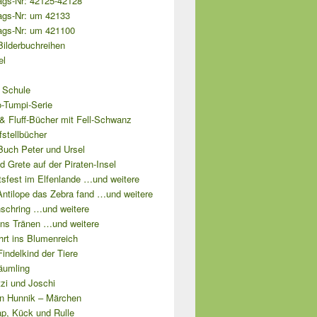
ags-Nr: 42125-42128
ags-Nr: um 42133
ags-Nr: um 421100
Bilderbuchreihen
el
 Schule
o-Tumpi-Serie
& Fluff-Bücher mit Fell-Schwanz
fstellbücher
Buch Peter und Ursel
d Grete auf der Piraten-Insel
tsfest im Elfenlande …und weitere
Antilope das Zebra fand …und weitere
schring …und weitere
ns Tränen …und weitere
hrt ins Blumenreich
 Findelkind der Tiere
äumling
tzi und Joschi
n Hunnik – Märchen
ap, Kück und Rulle