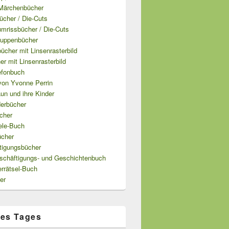
Märchenbücher
ücher / Die-Cuts
mrissbücher / Die-Cuts
uppenbücher
cher mit Linsenrasterbild
er mit Linsenrasterbild
efonbuch
von Yvonne Perrin
un und ihre Kinder
derbücher
cher
ele-Buch
ücher
tigungsbücher
schäftigungs- und Geschichtenbuch
errätsel-Buch
er
es Tages