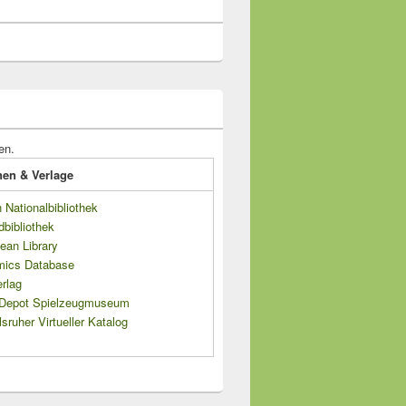
en.
onen & Verlage
Nationalbibliothek
dbibliothek
ean Library
mics Database
rlag
s Depot Spielzeugmuseum
sruher Virtueller Katalog