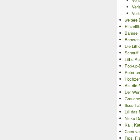
Verl
Verl
Verl
weitere 
Einzeltit
Bamse
Bamses
Die Lith
Schnuff 
Litho-Au
Pop-up-
Peter un
Hochzei
Als die 
Der Wun
Grauche
Ilses Fa
Lill das
Nicke D
Kali, Ka
Coen va
Fips, Fl