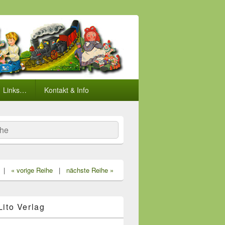
Links…
Kontakt & Info
he
|
« vorige Reihe
|
nächste Reihe »
 Lito Verlag