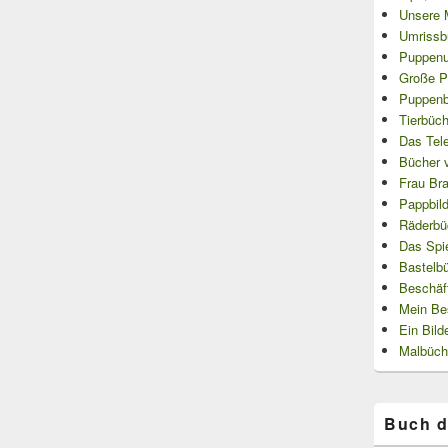
Unsere 
Umrissb
Puppenu
Große P
Puppenbü
Tierbüch
Das Tel
Bücher 
Frau Bra
Pappbil
Räderbü
Das Spi
Bastelb
Beschäf
Mein Be
Ein Bild
Malbüch
Buch d