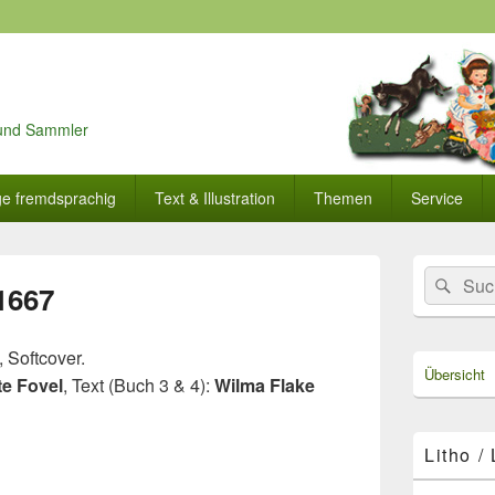
r und Sammler
ge fremdsprachig
Text & Illustration
Themen
Service
Primärer
Search
Suc
Seitenleisten
1667
for:
Widget-
Bereich
 Softcover.
Übersicht
te Fovel
, Text (Buch 3 & 4):
Wilma Flake
Litho /