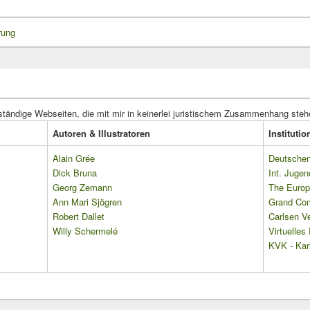
rung
ständige Webseiten, die mit mir in keinerlei juristischem Zusammenhang steh
Autoren & Illustratoren
Instituti
Alain Grée
Deutschen 
Dick Bruna
Int. Jugen
Georg Zemann
The Europ
Ann Mari Sjögren
Grand Co
Robert Dallet
Carlsen Ve
Willy Schermelé
Virtuelle
KVK - Karl