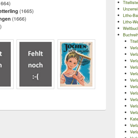
Titellist
1664)
Unzerre
tterling
(1665)
Litho-Ba
angen
(1666)
Litho-We
)
Weltbuch
Buchrei
Tite
Verl
Verl
Verl
Verl
Verl
Verl
Verl
Verl
Verl
Verl
Verl
Kate
Verl
Verl