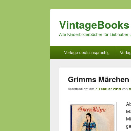
VintageBooks
Alte Kinderbilderbücher für Liebhabe
Hauptmenü
Verlage deutschsprachig
Verla
Grimms Märchen 
Veröffentlicht am
7. Februar 2019
von
M
Ab
Ma
Mä
ge