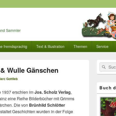
r und Sammler
ge fremdsprachig
Text & Illustration
Themen
Service
Primärer
Search
Suc
Seitenleisten
& Wulle Gänschen
for:
Widget-
Bereich
arc Gottlieb
Buch d
 1937 erschien im
Jos. Scholz Verlag
,
inz eine Reihe Bilderbücher mit Grimms
rchen. Die von
Brünhild Schlötter
staltet Geschichten wurden in der Folge