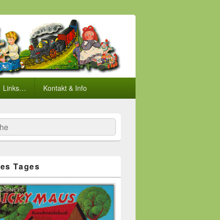
Links…
Kontakt & Info
he
es Tages