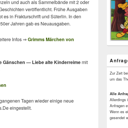
nzeln und auch als Sammelbände mit 2 oder
Geschichten veröffentlicht. Frühe Ausgaben
bt es in Frakturschrift und Süterlin. In den
50er Jahren gab es Neuausgaben.
itere Infos ⇒
Grimms Märchen von
Anfrag
e Gänschen — Liebe alte Kinderreime
mit
.
Zur Zeit b
um das The
hen
Alle Anfra
Allerdings 
rgangenen Tagen wieder einige neue
Anfragen e
De eingestellt.
Wenn es ei
gesendet w