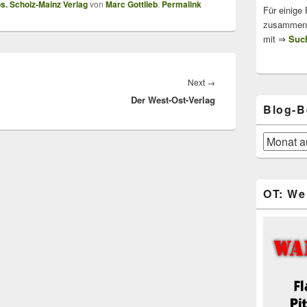
s. Scholz-Mainz Verlag
von
Marc Gottlieb
.
Permalink
Für einige
zusammenge
mit ⇒
Such
Next
Next
→
Der West-Ost-Verlag
post:
Blog-B
Blog-
Beiträge
OT: We