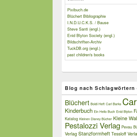
Pixibuch.de
Blüchert Bibliographie
I.N.D.U.C.K.S. / Bause
Steve Santi (engl.)
Enid Blyton Society (engl.)
Bildschriften-Archiv
TuckDB.org (engl.)
past children's books
Blog nach Schlagwörtern
Car
Blüchert
Boldi Heft
Carl Barks
Kinderbuch
F
Ein Hello Buch
Enid Blyton
Kleine Wal
Katalog
Kleinen Disney Bücher
Pestalozzi Verlag
Pevau Bü
Stanzformheft
Verlag
Tessloff Verl