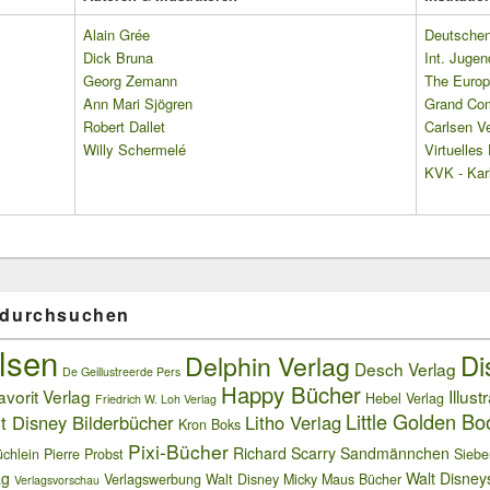
Alain Grée
Deutschen 
Dick Bruna
Int. Jugen
Georg Zemann
The Europ
Ann Mari Sjögren
Grand Co
Robert Dallet
Carlsen Ve
Willy Schermelé
Virtuelle
KVK - Karl
 durchsuchen
lsen
Delphin Verlag
Di
Desch Verlag
De Geillustreerde Pers
Happy Bücher
avorit Verlag
Illust
Hebel Verlag
Friedrich W. Loh Verlag
Little Golden Bo
t Disney Bilderbücher
Litho Verlag
Kron Boks
Pixi-Bücher
Richard Scarry
Sandmännchen
chlein
Pierre Probst
Siebe
ag
Walt Disney
Verlagswerbung
Walt Disney Micky Maus Bücher
Verlagsvorschau