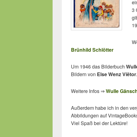
ei
3 
gi
19
We
Brünhild Schlötter
Um 1946 das Bilderbuch
Wull
Bildern von
Else Wenz Viëtor
Weitere Infos ⇒
Wulle Gänsc
Außerdem habe ich in den ve
Abbildungen auf VintageBooks.
Viel Spaß bei der Lektüre!