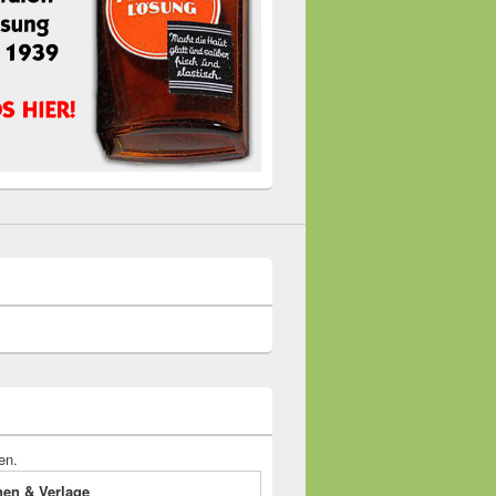
en.
onen & Verlage