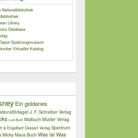
Nationalbibliothek
dbibliothek
ean Library
mics Database
rlag
s Depot Spielzeugmuseum
sruher Virtueller Katalog
sney
Ein goldenes
rationsförlaget
J. F. Schreiber Verlag
oks
Malbuch
Mulder Verlag
Luxi-Buch
Spectrum
rt & Engelbert Dessart Verlag
Was ist Was
s Micky Maus Buch