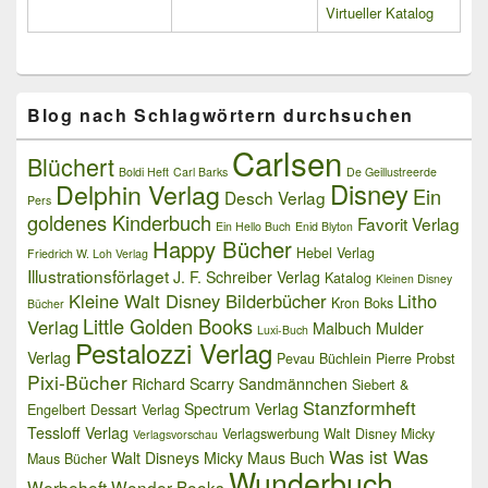
Virtueller Katalog
Blog nach Schlagwörtern durchsuchen
Carlsen
Blüchert
Boldi Heft
Carl Barks
De Geillustreerde
Delphin Verlag
Disney
Ein
Desch Verlag
Pers
goldenes Kinderbuch
Favorit Verlag
Ein Hello Buch
Enid Blyton
Happy Bücher
Hebel Verlag
Friedrich W. Loh Verlag
Illustrationsförlaget
J. F. Schreiber Verlag
Katalog
Kleinen Disney
Kleine Walt Disney Bilderbücher
Litho
Kron Boks
Bücher
Little Golden Books
Verlag
Malbuch
Mulder
Luxi-Buch
Pestalozzi Verlag
Verlag
Pevau Büchlein
Pierre Probst
Pixi-Bücher
Richard Scarry
Sandmännchen
Siebert &
Stanzformheft
Spectrum Verlag
Engelbert Dessart Verlag
Tessloff Verlag
Verlagswerbung
Walt Disney Micky
Verlagsvorschau
Was ist Was
Walt Disneys Micky Maus Buch
Maus Bücher
Wunderbuch
Werbeheft
Wonder Books