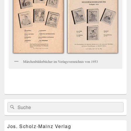
Märchenbilderbücher im Verlagsverzeichnis von 1953
Primärer
Search
Suche
Seitenleisten
for:
Widget-
Bereich
Jos. Scholz-Mainz Verlag