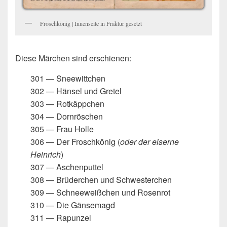
Froschkönig | Innenseite in Fraktur gesetzt
Diese Märchen sind erschienen:
301 — Sneewittchen
302 — Hänsel und Gretel
303 — Rotkäppchen
304 — Dornröschen
305 — Frau Holle
306 — Der Froschkönig (
oder der eiserne
Heinrich
)
307 — Aschenputtel
308 — Brüderchen und Schwesterchen
309 — Schneeweißchen und Rosenrot
310 — Die Gänsemagd
311 — Rapunzel