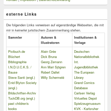
externe Links
Die folgenden Links verweisen auf eigenständige Webseiten, die mit
mir in keinerlei juristischem Zusammenhang stehen.
Sammler
Autoren &
Institutionen &
Illustratoren
Verlage
Pixibuch.de
Alain Grée
Deutschen
Blüchert
Dick Bruna
Nationalbibliothek
Bibliographie
Georg Zemann
Int.
I.N.D.U.C.K.S. /
Ann Mari Sjögren
Jugendbibliothek
Bause
Robert Dallet
The European
Steve Santi (engl.)
Willy Schermelé
Library
Enid Blyton Society
Grand Comics
(engl.)
Database
Bildschriften-Archiv
Carlsen Verlag
TuckDB.org (engl.)
Virtuelles Depot
past children's
Spielzeugmuseum
books
KVK - Karlsruher