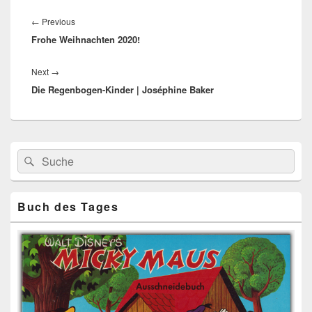
Beitragsnavigation
Previous
←
Previous
Frohe Weihnachten 2020!
post:
Next
Next
→
Die Regenbogen-Kinder | Joséphine Baker
post:
Primärer
Search
Suche
Seitenleisten
for:
Widget-
Bereich
Buch des Tages