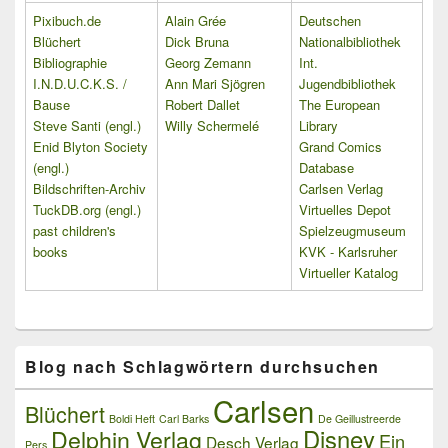
Pixibuch.de
Alain Grée
Deutschen
Blüchert
Dick Bruna
Nationalbibliothek
Bibliographie
Georg Zemann
Int.
I.N.D.U.C.K.S. /
Ann Mari Sjögren
Jugendbibliothek
Bause
Robert Dallet
The European
Steve Santi (engl.)
Willy Schermelé
Library
Enid Blyton Society
Grand Comics
(engl.)
Database
Bildschriften-Archiv
Carlsen Verlag
TuckDB.org (engl.)
Virtuelles Depot
past children's
Spielzeugmuseum
books
KVK - Karlsruher
Virtueller Katalog
Blog nach Schlagwörtern durchsuchen
Carlsen
Blüchert
Boldi Heft
Carl Barks
De Geillustreerde
Delphin Verlag
Disney
Ein
Desch Verlag
Pers