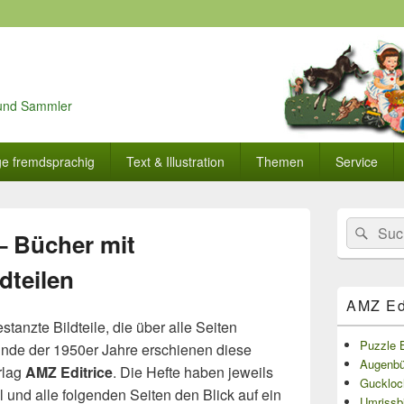
r und Sammler
ge fremdsprachig
Text & Illustration
Themen
Service
Primärer
Search
Suc
Seitenleisten
– Bücher mit
for:
Widget-
Bereich
dteilen
AMZ Edi
stanzte Bildteile, die über alle Seiten
Puzzle 
Ende der 1950er Jahre erschienen diese
Augenbüc
rlag
AMZ Editrice
. Die Hefte haben jeweils
Guckloch
l und alle folgenden Seiten den Blick auf ein
Umrissbi