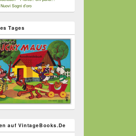
 Nuovi Sogni d’oro
es Tages
en auf VintageBooks.De