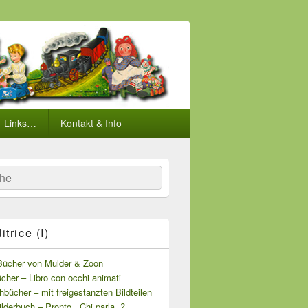
Links…
Kontakt & Info
he
trice (I)
Bücher von Mulder & Zoon
her – Libro con occhi animati
bücher – mit freigestanzten Bildteilen
lderbuch – Pronto.. Chi parla..?