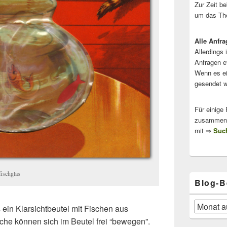
Zur Zeit b
um das The
Alle Anfra
Allerdings 
Anfragen e
Wenn es ei
gesendet w
Für einige
zusammenge
mit ⇒
Such
fischglas
Blog-B
Blog-
ls ein Klarsichtbeutel mit Fischen aus
Beiträge
ische können sich im Beutel frei “bewegen”.