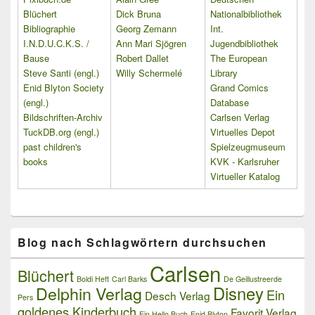
Blüchert
Dick Bruna
Nationalbibliothek
Bibliographie
Georg Zemann
Int.
I.N.D.U.C.K.S. /
Ann Mari Sjögren
Jugendbibliothek
Bause
Robert Dallet
The European
Steve Santi (engl.)
Willy Schermelé
Library
Enid Blyton Society
Grand Comics
(engl.)
Database
Bildschriften-Archiv
Carlsen Verlag
TuckDB.org (engl.)
Virtuelles Depot
past children's
Spielzeugmuseum
books
KVK - Karlsruher
Virtueller Katalog
Blog nach Schlagwörtern durchsuchen
Carlsen
Blüchert
Boldi Heft
Carl Barks
De Geillustreerde
Delphin Verlag
Disney
Ein
Desch Verlag
Pers
goldenes Kinderbuch
Favorit Verlag
Ein Hello Buch
Enid Blyton