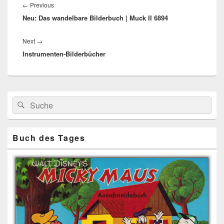
Previous
←
Previous
Neu: Das wandelbare Bilderbuch | Muck II 6894
post:
Next
Next
→
Instrumenten-Bilderbücher
post:
Primärer
Search
Suche
Seitenleisten
for:
Widget-
Bereich
Buch des Tages