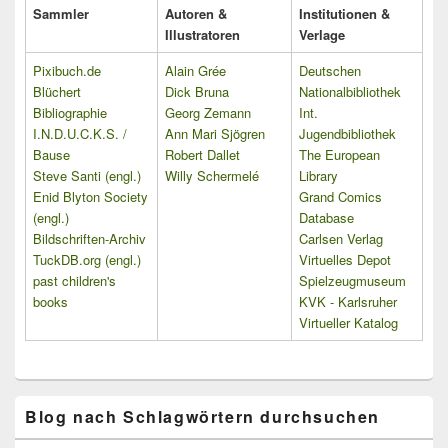
Sammler
Autoren &
Institutionen &
Illustratoren
Verlage
Pixibuch.de
Alain Grée
Deutschen
Blüchert
Dick Bruna
Nationalbibliothek
Bibliographie
Georg Zemann
Int.
I.N.D.U.C.K.S. /
Ann Mari Sjögren
Jugendbibliothek
Bause
Robert Dallet
The European
Steve Santi (engl.)
Willy Schermelé
Library
Enid Blyton Society
Grand Comics
(engl.)
Database
Bildschriften-Archiv
Carlsen Verlag
TuckDB.org (engl.)
Virtuelles Depot
past children's
Spielzeugmuseum
books
KVK - Karlsruher
Virtueller Katalog
Blog nach Schlagwörtern durchsuchen