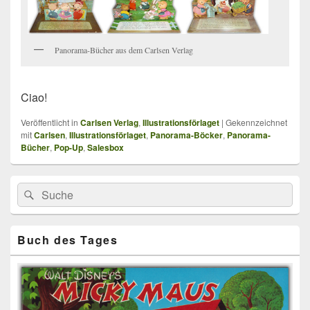
Panorama-Bücher aus dem Carlsen Verlag
Ciao!
Veröffentlicht in
Carlsen Verlag
,
Illustrationsförlaget
|
Gekennzeichnet
mit
Carlsen
,
Illustrationsförlaget
,
Panorama-Böcker
,
Panorama-
Bücher
,
Pop-Up
,
Salesbox
Primärer
Search
Suche
Seitenleisten
for:
Widget-
Bereich
Buch des Tages