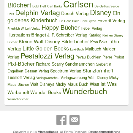
Carlsen
Blüchert
Boldi Heft
Carl Barks
De Geillustreerde
Delphin Verlag
Disney
Ein
Desch Verlag
Pers
goldenes Kinderbuch
Favorit Verlag
Ein Hello Buch
Enid Blyton
Happy Bücher
Hebel Verlag
Friedrich W. Loh Verlag
Illustrationsförlaget
J. F. Schreiber Verlag
Katalog
Kleinen Disney
Kleine Walt Disney Bilderbücher
Litho
Kron Boks
Bücher
Little Golden Books
Verlag
Malbuch
Mulder
Luxi-Buch
Pestalozzi Verlag
Verlag
Pevau Büchlein
Pierre Probst
Pixi-Bücher
Richard Scarry
Sandmännchen
Siebert &
Stanzformheft
Spectrum Verlag
Engelbert Dessart Verlag
Tessloff Verlag
Verlagswerbung
Walt Disney Micky
Verlagsvorschau
Was ist Was
Walt Disneys Micky Maus Buch
Maus Bücher
Wunderbuch
Werbeheft
Wonder Books
Wunschbücher
Copyright © 2026
VintageBooks
. All Rights Reserved.
Datenschutzerklärung