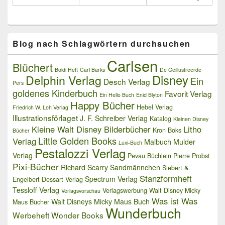
Blog nach Schlagwörtern durchsuchen
Carlsen
Blüchert
Boldi Heft
Carl Barks
De Geillustreerde
Delphin Verlag
Disney
Ein
Desch Verlag
Pers
goldenes Kinderbuch
Favorit Verlag
Ein Hello Buch
Enid Blyton
Happy Bücher
Hebel Verlag
Friedrich W. Loh Verlag
Illustrationsförlaget
J. F. Schreiber Verlag
Katalog
Kleinen Disney
Kleine Walt Disney Bilderbücher
Litho
Kron Boks
Bücher
Little Golden Books
Verlag
Malbuch
Mulder
Luxi-Buch
Pestalozzi Verlag
Verlag
Pevau Büchlein
Pierre Probst
Pixi-Bücher
Richard Scarry
Sandmännchen
Siebert &
Stanzformheft
Spectrum Verlag
Engelbert Dessart Verlag
Tessloff Verlag
Verlagswerbung
Walt Disney Micky
Verlagsvorschau
Was ist Was
Walt Disneys Micky Maus Buch
Maus Bücher
Wunderbuch
Werbeheft
Wonder Books