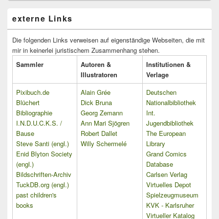
externe Links
Die folgenden Links verweisen auf eigenständige Webseiten, die mit
mir in keinerlei juristischem Zusammenhang stehen.
Sammler
Autoren &
Institutionen &
Illustratoren
Verlage
Pixibuch.de
Alain Grée
Deutschen
Blüchert
Dick Bruna
Nationalbibliothek
Bibliographie
Georg Zemann
Int.
I.N.D.U.C.K.S. /
Ann Mari Sjögren
Jugendbibliothek
Bause
Robert Dallet
The European
Steve Santi (engl.)
Willy Schermelé
Library
Enid Blyton Society
Grand Comics
(engl.)
Database
Bildschriften-Archiv
Carlsen Verlag
TuckDB.org (engl.)
Virtuelles Depot
past children's
Spielzeugmuseum
books
KVK - Karlsruher
Virtueller Katalog