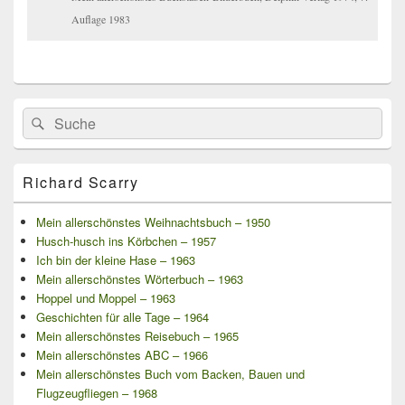
Auflage 1983
Primärer
Search
Suche
Seitenleisten
for:
Widget-
Bereich
Richard Scarry
Mein allerschönstes Weihnachtsbuch – 1950
Husch-husch ins Körbchen – 1957
Ich bin der kleine Hase – 1963
Mein allerschönstes Wörterbuch – 1963
Hoppel und Moppel – 1963
Geschichten für alle Tage – 1964
Mein allerschönstes Reisebuch – 1965
Mein allerschönstes ABC – 1966
Mein allerschönstes Buch vom Backen, Bauen und
Flugzeugfliegen – 1968