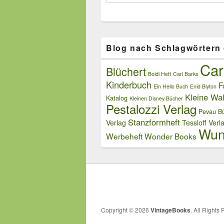
Blog nach Schlagwörtern
Car
Blüchert
Boldi Heft
Carl Barks
Kinderbuch
F
Ein Hello Buch
Enid Blyton
Kleine Wal
Katalog
Kleinen Disney Bücher
Pestalozzi Verlag
Pevau Bü
Stanzformheft
Verlag
Tessloff Verl
Wun
Werbeheft
Wonder Books
Copyright © 2026
VintageBooks
. All Rights