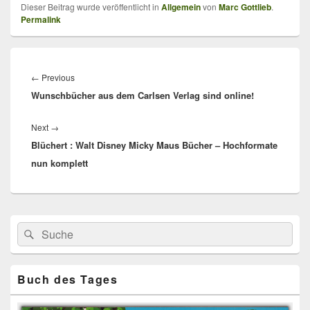
Dieser Beitrag wurde veröffentlicht in
Allgemein
von
Marc Gottlieb
.
Permalink
Beitragsnavigation
Previous
←
Previous
Wunschbücher aus dem Carlsen Verlag sind online!
post:
Next
Next
→
Blüchert : Walt Disney Micky Maus Bücher – Hochformate
post:
nun komplett
Primärer
Search
Suche
Seitenleisten
for:
Widget-
Bereich
Buch des Tages