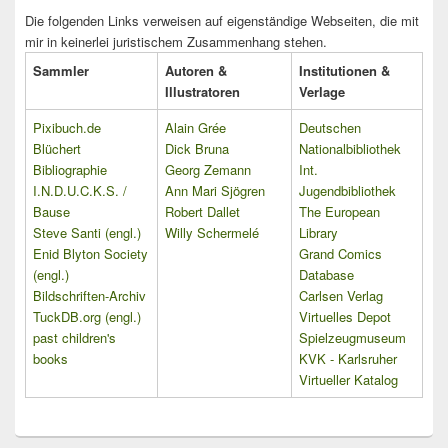
Die folgenden Links verweisen auf eigenständige Webseiten, die mit
mir in keinerlei juristischem Zusammenhang stehen.
Sammler
Autoren &
Institutionen &
Illustratoren
Verlage
Pixibuch.de
Alain Grée
Deutschen
Blüchert
Dick Bruna
Nationalbibliothek
Bibliographie
Georg Zemann
Int.
I.N.D.U.C.K.S. /
Ann Mari Sjögren
Jugendbibliothek
Bause
Robert Dallet
The European
Steve Santi (engl.)
Willy Schermelé
Library
Enid Blyton Society
Grand Comics
(engl.)
Database
Bildschriften-Archiv
Carlsen Verlag
TuckDB.org (engl.)
Virtuelles Depot
past children's
Spielzeugmuseum
books
KVK - Karlsruher
Virtueller Katalog