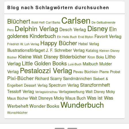
Blog nach Schlagwörtern durchsuchen
Carlsen
Blüchert
Boldi Heft
Carl Barks
De Geillustreerde
Delphin Verlag
Disney
Ein
Desch Verlag
Pers
goldenes Kinderbuch
Favorit Verlag
Ein Hello Buch
Enid Blyton
Happy Bücher
Hebel Verlag
Friedrich W. Loh Verlag
Illustrationsförlaget
J. F. Schreiber Verlag
Katalog
Kleinen Disney
Kleine Walt Disney Bilderbücher
Litho
Kron Boks
Bücher
Little Golden Books
Verlag
Malbuch
Mulder
Luxi-Buch
Pestalozzi Verlag
Verlag
Pevau Büchlein
Pierre Probst
Pixi-Bücher
Richard Scarry
Sandmännchen
Siebert &
Stanzformheft
Spectrum Verlag
Engelbert Dessart Verlag
Tessloff Verlag
Verlagswerbung
Walt Disney Micky
Verlagsvorschau
Was ist Was
Walt Disneys Micky Maus Buch
Maus Bücher
Wunderbuch
Werbeheft
Wonder Books
Wunschbücher