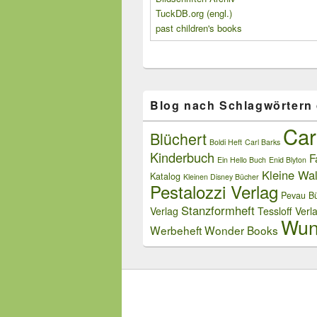
TuckDB.org (engl.)
past children's books
Blog nach Schlagwörtern
Car
Blüchert
Boldi Heft
Carl Barks
Kinderbuch
F
Ein Hello Buch
Enid Blyton
Kleine Wal
Katalog
Kleinen Disney Bücher
Pestalozzi Verlag
Pevau Bü
Stanzformheft
Verlag
Tessloff Verl
Wun
Werbeheft
Wonder Books