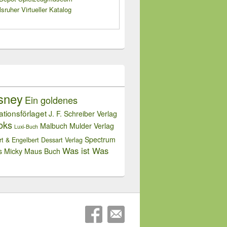
sruher Virtueller Katalog
sney
Ein goldenes
rationsförlaget
J. F. Schreiber Verlag
oks
Malbuch
Mulder Verlag
Luxi-Buch
Spectrum
rt & Engelbert Dessart Verlag
Was ist Was
s Micky Maus Buch