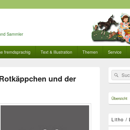
r und Sammler
ge fremdsprachig
Text & Illustration
Themen
Service
Primärer
Search
Suc
Seitenleisten
 Rotkäppchen und der
for:
Widget-
Bereich
Übersicht
Litho /