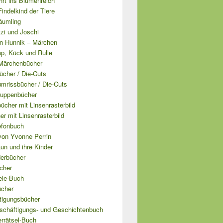
hrt ins Blumenreich
 Findelkind der Tiere
äumling
tzi und Joschi
n Hunnik – Märchen
ap, Kück und Rulle
Märchenbücher
ücher / Die-Cuts
mrissbücher / Die-Cuts
uppenbücher
cher mit Linsenrasterbild
er mit Linsenrasterbild
efonbuch
von Yvonne Perrin
un und ihre Kinder
derbücher
cher
ele-Buch
ücher
tigungsbücher
schäftigungs- und Geschichtenbuch
errätsel-Buch