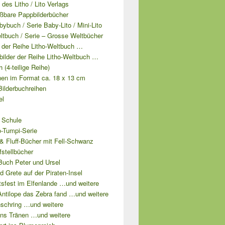
e des Litho / Lito Verlags
ißbare Pappbilderbücher
bybuch / Serie Baby-Lito / Mini-Lito
ltbuch / Serie – Grosse Weltbücher
l der Reihe Litho-Weltbuch …
lbilder der Reihe Litho-Weltbuch …
 (4-teilige Reihe)
hen im Format ca. 18 x 13 cm
Bilderbuchreihen
el
 Schule
o-Tumpi-Serie
& Fluff-Bücher mit Fell-Schwanz
fstellbücher
Buch Peter und Ursel
d Grete auf der Piraten-Insel
tsfest im Elfenlande …und weitere
Antilope das Zebra fand …und weitere
schring …und weitere
ns Tränen …und weitere