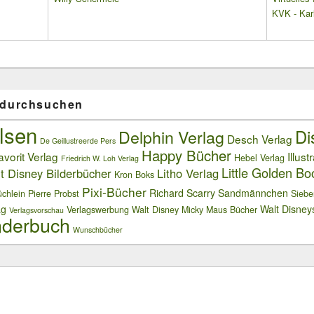
KVK - Karl
 durchsuchen
lsen
Delphin Verlag
Di
Desch Verlag
De Geillustreerde Pers
Happy Bücher
avorit Verlag
Illust
Hebel Verlag
Friedrich W. Loh Verlag
Little Golden Bo
t Disney Bilderbücher
Litho Verlag
Kron Boks
Pixi-Bücher
Richard Scarry
Sandmännchen
chlein
Pierre Probst
Siebe
ag
Walt Disney
Verlagswerbung
Walt Disney Micky Maus Bücher
Verlagsvorschau
derbuch
Wunschbücher