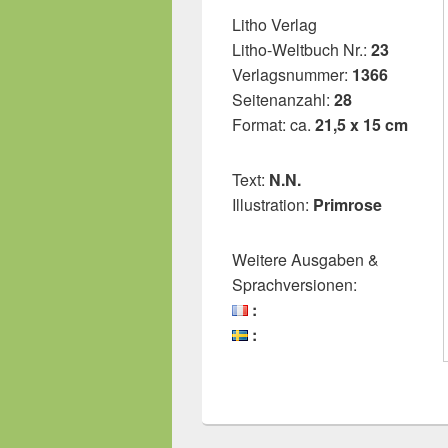
Litho Verlag
Litho-Weltbuch Nr.:
23
Verlagsnummer:
1366
Seitenanzahl:
28
Format: ca.
21,5 x 15 cm
Text:
N.N.
Illustration:
Primrose
Weitere Ausgaben &
Sprachversionen:
:
: