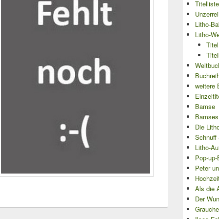
Titellist
Unzerre
Litho-Ba
Litho-We
Tite
Tite
Weltbuch
Buchrei
weitere 
Einzeltit
Bamse
Bamses
Die Lith
Schnuff 
Litho-Au
Pop-up-
Peter un
Hochzei
Als die 
Der Wun
Grauche