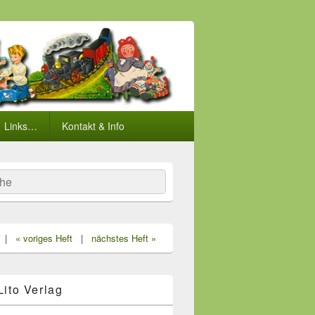
Links…
Kontakt & Info
he
|
« voriges Heft
|
nächstes Heft »
 Lito Verlag