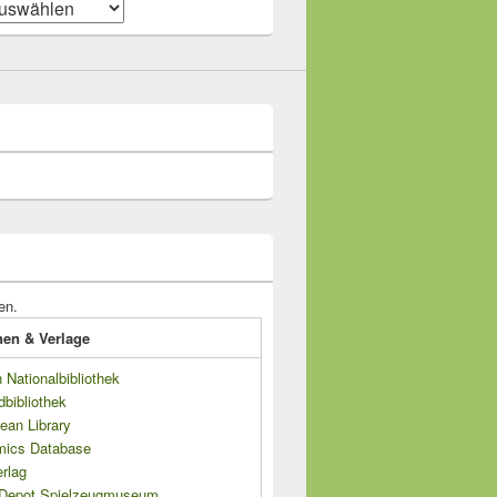
en.
onen & Verlage
Nationalbibliothek
dbibliothek
ean Library
mics Database
rlag
s Depot Spielzeugmuseum