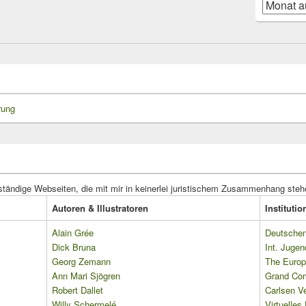
Blog-
Beiträge
rung
ständige Webseiten, die mit mir in keinerlei juristischem Zusammenhang steh
Autoren & Illustratoren
Instituti
Alain Grée
Deutschen 
Dick Bruna
Int. Jugen
Georg Zemann
The Europ
Ann Mari Sjögren
Grand Co
Robert Dallet
Carlsen Ve
Willy Schermelé
Virtuelle