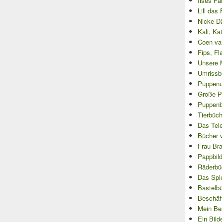
Ilses Fa
Lill das
Nicke D
Kali, Ka
Coen va
Fips, Fl
Unsere 
Umrissb
Puppenu
Große P
Puppenbü
Tierbüch
Das Tel
Bücher 
Frau Bra
Pappbil
Räderbü
Das Spi
Bastelb
Beschäf
Mein Be
Ein Bild