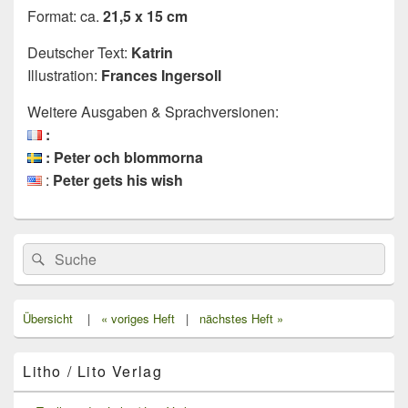
Format: ca.
21,5 x 15 cm
Deutscher Text:
Katrin
Illustration:
Frances Ingersoll
Weitere Ausgaben & Sprachversionen:
:
: Peter och blommorna
:
Peter gets his wish
Primärer
Search
Suche
Seitenleisten
for:
Widget-
Bereich
Übersicht
|
« voriges Heft
|
nächstes Heft »
Litho / Lito Verlag