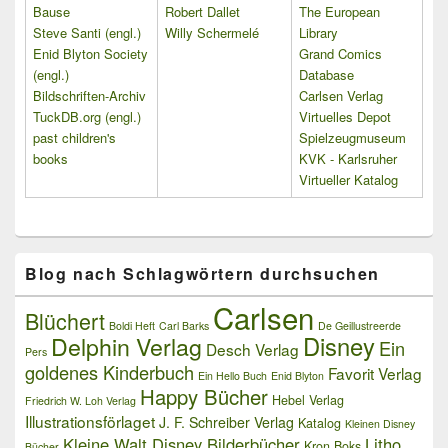
Bause
Robert Dallet
The European
Steve Santi (engl.)
Willy Schermelé
Library
Enid Blyton Society
Grand Comics
(engl.)
Database
Bildschriften-Archiv
Carlsen Verlag
TuckDB.org (engl.)
Virtuelles Depot
past children's
Spielzeugmuseum
books
KVK - Karlsruher
Virtueller Katalog
Blog nach Schlagwörtern durchsuchen
Carlsen
Blüchert
Boldi Heft
Carl Barks
De Geillustreerde
Delphin Verlag
Disney
Ein
Desch Verlag
Pers
goldenes Kinderbuch
Favorit Verlag
Ein Hello Buch
Enid Blyton
Happy Bücher
Hebel Verlag
Friedrich W. Loh Verlag
Illustrationsförlaget
J. F. Schreiber Verlag
Katalog
Kleinen Disney
Kleine Walt Disney Bilderbücher
Litho
Kron Boks
Bücher