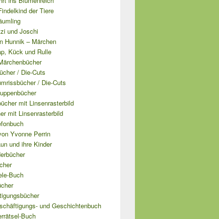
hrt ins Blumenreich
 Findelkind der Tiere
äumling
tzi und Joschi
n Hunnik – Märchen
ap, Kück und Rulle
Märchenbücher
ücher / Die-Cuts
mrissbücher / Die-Cuts
uppenbücher
cher mit Linsenrasterbild
er mit Linsenrasterbild
efonbuch
von Yvonne Perrin
un und ihre Kinder
derbücher
cher
ele-Buch
ücher
tigungsbücher
schäftigungs- und Geschichtenbuch
errätsel-Buch