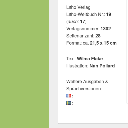
Litho Verlag
Litho-Weltbuch Nr.:
19
(
auch:
17
)
Verlagsnummer:
1302
Seitenanzahl:
28
Format: ca.
21,5 x 15 cm
Text:
Wilma Flake
Illustration:
Nan Pollard
Weitere Ausgaben &
Sprachversionen:
:
: