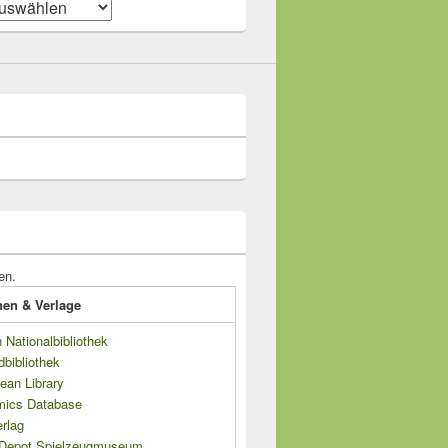
en.
onen & Verlage
Nationalbibliothek
dbibliothek
ean Library
mics Database
rlag
s Depot Spielzeugmuseum