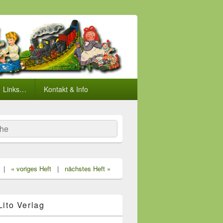
Links…
Kontakt & Info
he
|
« voriges Heft
|
nächstes Heft »
 Lito Verlag