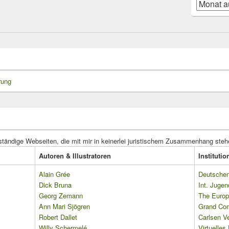
Blog-
Beiträge
rung
ständige Webseiten, die mit mir in keinerlei juristischem Zusammenhang steh
Autoren & Illustratoren
Instituti
Alain Grée
Deutschen 
Dick Bruna
Int. Jugen
Georg Zemann
The Europ
Ann Mari Sjögren
Grand Co
Robert Dallet
Carlsen Ve
Willy Schermelé
Virtuelle