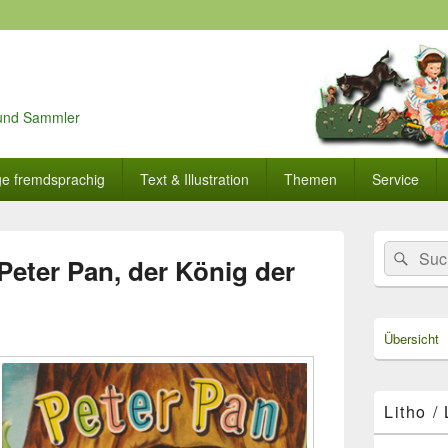
r und Sammler
ge fremdsprachig
Text & Illustration
Themen
Service
Primärer
Search
Suc
Seitenleisten
Peter Pan, der König der
for:
Widget-
Bereich
Übersicht
Litho /