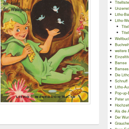
Titellist
Unzerre
Litho-Ba
Litho-We
Tite
Tite
Weltbuch
Buchrei
weitere 
Einzeltit
Bamse
Bamses
Die Lith
Schnuff 
Litho-Au
Pop-up-
Peter un
Hochzei
Als die 
Der Wun
Grauche