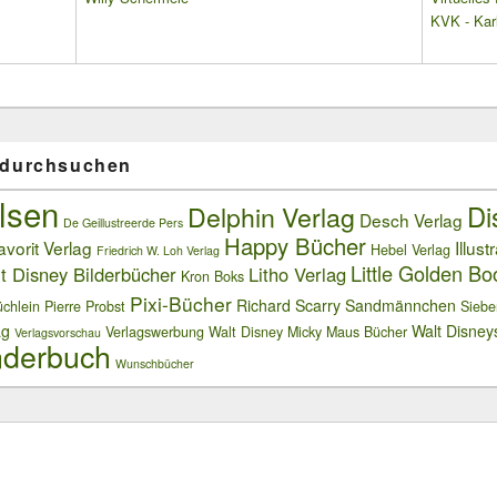
KVK - Karl
 durchsuchen
lsen
Delphin Verlag
Di
Desch Verlag
De Geillustreerde Pers
Happy Bücher
avorit Verlag
Illust
Hebel Verlag
Friedrich W. Loh Verlag
Little Golden Bo
t Disney Bilderbücher
Litho Verlag
Kron Boks
Pixi-Bücher
Richard Scarry
Sandmännchen
chlein
Pierre Probst
Siebe
ag
Walt Disney
Verlagswerbung
Walt Disney Micky Maus Bücher
Verlagsvorschau
derbuch
Wunschbücher