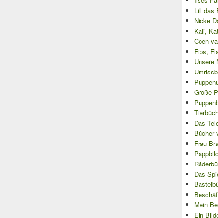
Ilses Fa
Lill das
Nicke D
Kali, Ka
Coen va
Fips, Fl
Unsere 
Umrissb
Puppenu
Große P
Puppenbü
Tierbüch
Das Tel
Bücher 
Frau Bra
Pappbil
Räderbü
Das Spi
Bastelb
Beschäf
Mein Be
Ein Bild