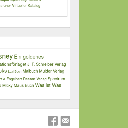
sruher Virtueller Katalog
sney
Ein goldenes
rationsförlaget
J. F. Schreiber Verlag
oks
Malbuch
Mulder Verlag
Luxi-Buch
Spectrum
rt & Engelbert Dessart Verlag
Was ist Was
s Micky Maus Buch