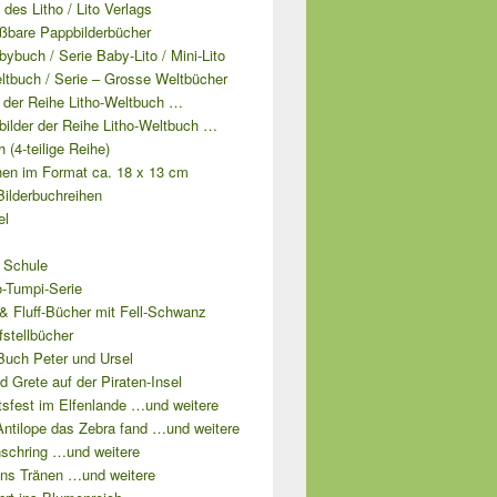
e des Litho / Lito Verlags
ißbare Pappbilderbücher
bybuch / Serie Baby-Lito / Mini-Lito
ltbuch / Serie – Grosse Weltbücher
l der Reihe Litho-Weltbuch …
lbilder der Reihe Litho-Weltbuch …
 (4-teilige Reihe)
hen im Format ca. 18 x 13 cm
Bilderbuchreihen
el
 Schule
o-Tumpi-Serie
& Fluff-Bücher mit Fell-Schwanz
fstellbücher
Buch Peter und Ursel
d Grete auf der Piraten-Insel
tsfest im Elfenlande …und weitere
Antilope das Zebra fand …und weitere
schring …und weitere
ns Tränen …und weitere