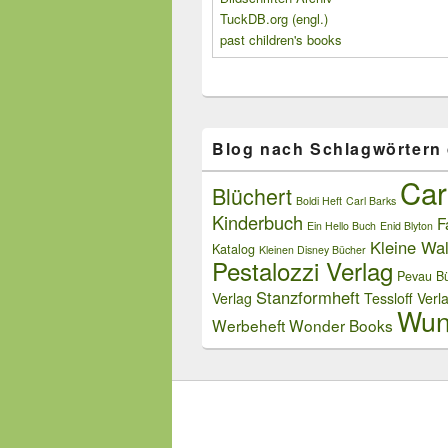
TuckDB.org (engl.)
past children's books
Blog nach Schlagwörtern
Car
Blüchert
Boldi Heft
Carl Barks
Kinderbuch
F
Ein Hello Buch
Enid Blyton
Kleine Wal
Katalog
Kleinen Disney Bücher
Pestalozzi Verlag
Pevau Bü
Stanzformheft
Verlag
Tessloff Verl
Wun
Werbeheft
Wonder Books