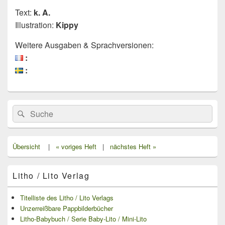
Text:
k. A.
Illustration:
Kippy
Weitere Ausgaben & Sprachversionen:
:
:
Primärer
Search
Suche
Seitenleisten
for:
Widget-
Bereich
Übersicht
|
« voriges Heft
|
nächstes Heft »
Litho / Lito Verlag
Titelliste des Litho / Lito Verlags
Unzerreißbare Pappbilderbücher
Litho-Babybuch / Serie Baby-Lito / Mini-Lito