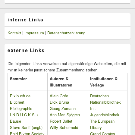
Beiträge
interne Links
Kontakt
|
Impressum
|
Datenschutzerklärung
externe Links
Die folgenden Links verweisen auf eigenständige Webseiten, die mit
mir in keinerlei juristischem Zusammenhang stehen.
Sammler
Autoren &
Institutionen &
Illustratoren
Verlage
Pixibuch.de
Alain Grée
Deutschen
Blüchert
Dick Bruna
Nationalbibliothek
Bibliographie
Georg Zemann
Int.
I.N.D.U.C.K.S. /
Ann Mari Sjögren
Jugendbibliothek
Bause
Robert Dallet
The European
Steve Santi (engl.)
Willy Schermelé
Library
Enid Blyton Society
Grand Comics