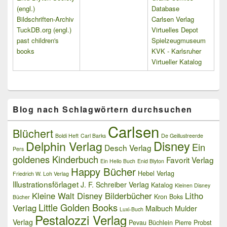
(engl.)
Database
Bildschriften-Archiv
Carlsen Verlag
TuckDB.org (engl.)
Virtuelles Depot
past children's
Spielzeugmuseum
books
KVK - Karlsruher
Virtueller Katalog
Blog nach Schlagwörtern durchsuchen
Carlsen
Blüchert
Boldi Heft
Carl Barks
De Geillustreerde
Delphin Verlag
Disney
Ein
Desch Verlag
Pers
goldenes Kinderbuch
Favorit Verlag
Ein Hello Buch
Enid Blyton
Happy Bücher
Hebel Verlag
Friedrich W. Loh Verlag
Illustrationsförlaget
J. F. Schreiber Verlag
Katalog
Kleinen Disney
Kleine Walt Disney Bilderbücher
Litho
Kron Boks
Bücher
Little Golden Books
Verlag
Malbuch
Mulder
Luxi-Buch
Pestalozzi Verlag
Verlag
Pevau Büchlein
Pierre Probst