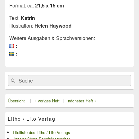
Format: ca.
21,5 x 15 cm
Text:
Katrin
Illustration:
Helen Haywood
Weitere Ausgaben & Sprachversionen:
:
:
Primärer
Search
Suche
Seitenleisten
for:
Widget-
Bereich
Übersicht
|
« voriges Heft
|
nächstes Heft »
Litho / Lito Verlag
Titelliste des Litho / Lito Verlags
Unzerreißbare Pappbilderbücher