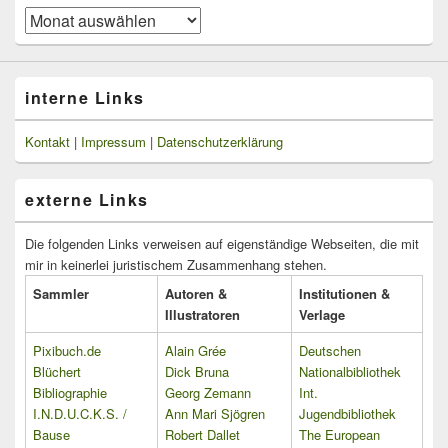
Blog-
Beiträge
interne Links
Kontakt
|
Impressum
|
Datenschutzerklärung
externe Links
Die folgenden Links verweisen auf eigenständige Webseiten, die mit
mir in keinerlei juristischem Zusammenhang stehen.
Sammler
Autoren &
Institutionen &
Illustratoren
Verlage
Pixibuch.de
Alain Grée
Deutschen
Blüchert
Dick Bruna
Nationalbibliothek
Bibliographie
Georg Zemann
Int.
I.N.D.U.C.K.S. /
Ann Mari Sjögren
Jugendbibliothek
Bause
Robert Dallet
The European