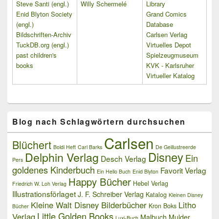
Steve Santi (engl.)
Willy Schermelé
Library
Enid Blyton Society
Grand Comics
(engl.)
Database
Bildschriften-Archiv
Carlsen Verlag
TuckDB.org (engl.)
Virtuelles Depot
past children's
Spielzeugmuseum
books
KVK - Karlsruher
Virtueller Katalog
Blog nach Schlagwörtern durchsuchen
Carlsen
Blüchert
Boldi Heft
Carl Barks
De Geillustreerde
Delphin Verlag
Disney
Ein
Desch Verlag
Pers
goldenes Kinderbuch
Favorit Verlag
Ein Hello Buch
Enid Blyton
Happy Bücher
Hebel Verlag
Friedrich W. Loh Verlag
Illustrationsförlaget
J. F. Schreiber Verlag
Katalog
Kleinen Disney
Kleine Walt Disney Bilderbücher
Litho
Kron Boks
Bücher
Little Golden Books
Verlag
Malbuch
Mulder
Luxi-Buch