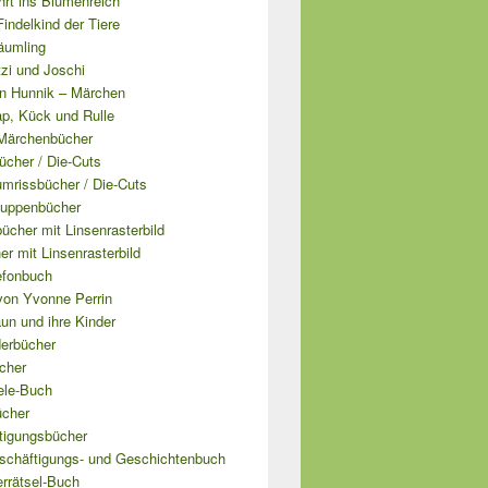
hrt ins Blumenreich
 Findelkind der Tiere
äumling
tzi und Joschi
n Hunnik – Märchen
ap, Kück und Rulle
Märchenbücher
ücher / Die-Cuts
mrissbücher / Die-Cuts
uppenbücher
cher mit Linsenrasterbild
er mit Linsenrasterbild
efonbuch
von Yvonne Perrin
un und ihre Kinder
derbücher
cher
ele-Buch
ücher
tigungsbücher
schäftigungs- und Geschichtenbuch
errätsel-Buch