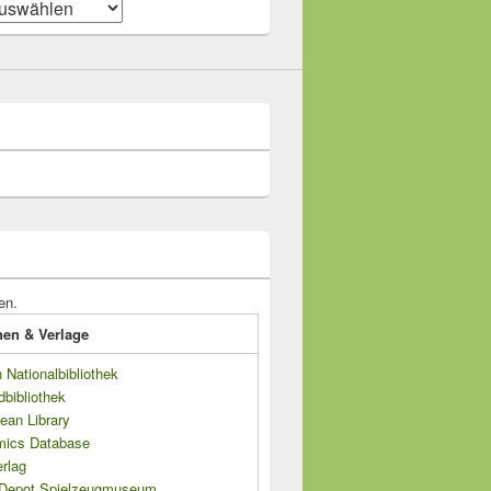
en.
onen & Verlage
Nationalbibliothek
dbibliothek
ean Library
mics Database
rlag
s Depot Spielzeugmuseum