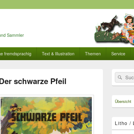
r und Sammler
ge fremdsprachig
Text & Illustration
Themen
Service
Primärer
Search
Suc
Seitenleisten
Der schwarze Pfeil
for:
Widget-
Bereich
Übersicht
Litho /