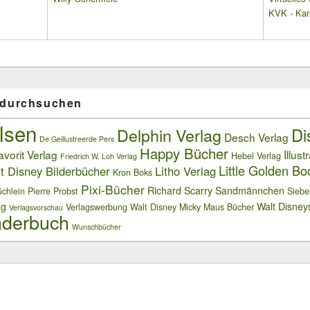
KVK - Karl
 durchsuchen
lsen
Delphin Verlag
Di
Desch Verlag
De Geillustreerde Pers
Happy Bücher
avorit Verlag
Illust
Hebel Verlag
Friedrich W. Loh Verlag
Little Golden Bo
t Disney Bilderbücher
Litho Verlag
Kron Boks
Pixi-Bücher
Richard Scarry
Sandmännchen
chlein
Pierre Probst
Siebe
ag
Walt Disney
Verlagswerbung
Walt Disney Micky Maus Bücher
Verlagsvorschau
derbuch
Wunschbücher