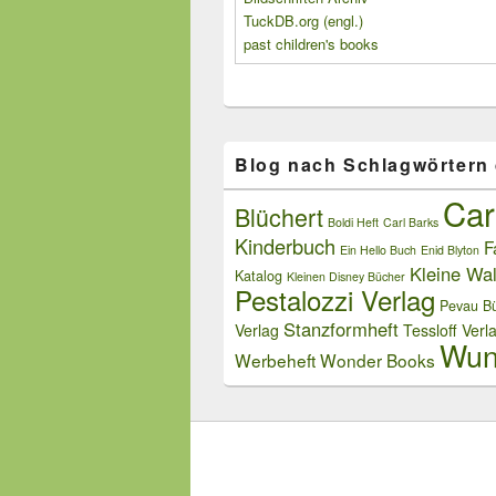
TuckDB.org (engl.)
past children's books
Blog nach Schlagwörtern
Car
Blüchert
Boldi Heft
Carl Barks
Kinderbuch
F
Ein Hello Buch
Enid Blyton
Kleine Wal
Katalog
Kleinen Disney Bücher
Pestalozzi Verlag
Pevau Bü
Stanzformheft
Verlag
Tessloff Verl
Wun
Werbeheft
Wonder Books