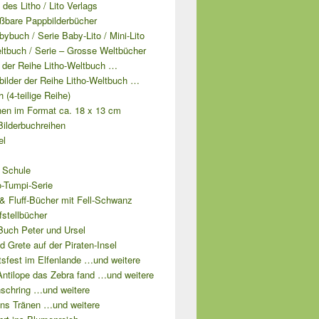
e des Litho / Lito Verlags
ißbare Pappbilderbücher
bybuch / Serie Baby-Lito / Mini-Lito
ltbuch / Serie – Grosse Weltbücher
l der Reihe Litho-Weltbuch …
lbilder der Reihe Litho-Weltbuch …
 (4-teilige Reihe)
hen im Format ca. 18 x 13 cm
Bilderbuchreihen
el
 Schule
o-Tumpi-Serie
& Fluff-Bücher mit Fell-Schwanz
fstellbücher
Buch Peter und Ursel
d Grete auf der Piraten-Insel
tsfest im Elfenlande …und weitere
Antilope das Zebra fand …und weitere
schring …und weitere
ns Tränen …und weitere