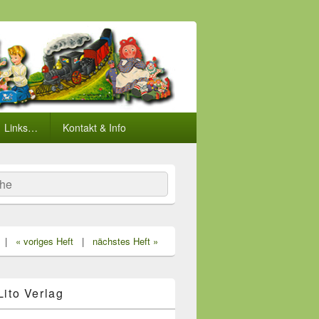
Links…
Kontakt & Info
he
|
« voriges Heft
|
nächstes Heft »
 Lito Verlag