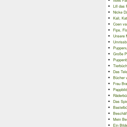
Ilses Fa
Lill das
Nicke D
Kali, Ka
Coen va
Fips, Fl
Unsere 
Umrissb
Puppenu
Große P
Puppenbü
Tierbüch
Das Tel
Bücher 
Frau Bra
Pappbil
Räderbü
Das Spi
Bastelb
Beschäf
Mein Be
Ein Bild