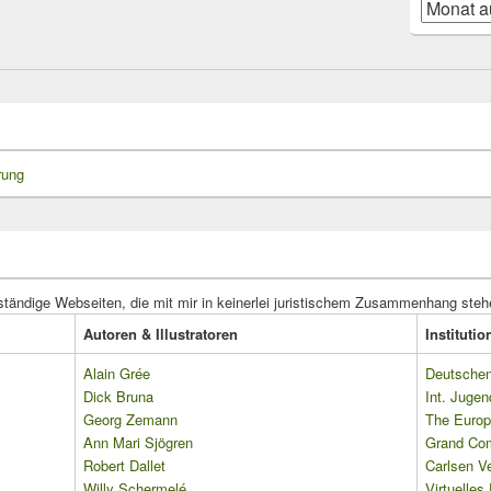
Blog-
Beiträge
rung
ständige Webseiten, die mit mir in keinerlei juristischem Zusammenhang steh
Autoren & Illustratoren
Instituti
Alain Grée
Deutschen 
Dick Bruna
Int. Jugen
Georg Zemann
The Europ
Ann Mari Sjögren
Grand Co
Robert Dallet
Carlsen Ve
Willy Schermelé
Virtuelle