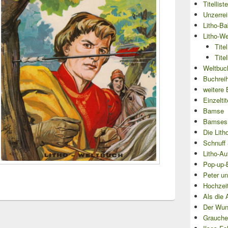
Titellist
Unzerre
Litho-Ba
Litho-We
Tite
Tite
Weltbuch
Buchrei
weitere 
Einzeltit
Bamse
Bamses
Die Lith
Schnuff 
Litho-Au
Pop-up-
Peter un
Hochzei
Als die 
Der Wun
Grauche