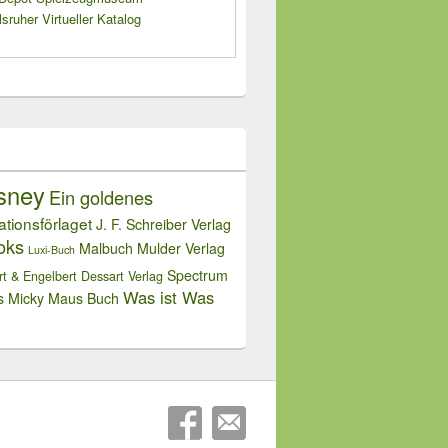
sruher Virtueller Katalog
sney
Ein goldenes
rationsförlaget
J. F. Schreiber Verlag
oks
Malbuch
Mulder Verlag
Luxi-Buch
Spectrum
rt & Engelbert Dessart Verlag
Was ist Was
s Micky Maus Buch