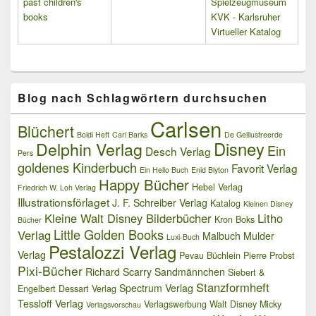
past children's
Spielzeugmuseum
books
KVK - Karlsruher
Virtueller Katalog
Blog nach Schlagwörtern durchsuchen
Carlsen
Blüchert
Boldi Heft
Carl Barks
De Geillustreerde
Delphin Verlag
Disney
Ein
Desch Verlag
Pers
goldenes Kinderbuch
Favorit Verlag
Ein Hello Buch
Enid Blyton
Happy Bücher
Hebel Verlag
Friedrich W. Loh Verlag
Illustrationsförlaget
J. F. Schreiber Verlag
Katalog
Kleinen Disney
Kleine Walt Disney Bilderbücher
Litho
Kron Boks
Bücher
Little Golden Books
Verlag
Malbuch
Mulder
Luxi-Buch
Pestalozzi Verlag
Verlag
Pevau Büchlein
Pierre Probst
Pixi-Bücher
Richard Scarry
Sandmännchen
Siebert &
Stanzformheft
Spectrum Verlag
Engelbert Dessart Verlag
Tessloff Verlag
Verlagswerbung
Walt Disney Micky
Verlagsvorschau