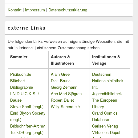
Kontakt
|
Impressum
|
Datenschutzerklärung
externe Links
Die folgenden Links verweisen auf eigenständige Webseiten, die mit
mir in keinerlei juristischem Zusammenhang stehen.
Sammler
Autoren &
Institutionen &
Illustratoren
Verlage
Pixibuch.de
Alain Grée
Deutschen
Blüchert
Dick Bruna
Nationalbibliothek
Bibliographie
Georg Zemann
Int.
I.N.D.U.C.K.S. /
Ann Mari Sjögren
Jugendbibliothek
Bause
Robert Dallet
The European
Steve Santi (engl.)
Willy Schermelé
Library
Enid Blyton Society
Grand Comics
(engl.)
Database
Bildschriften-Archiv
Carlsen Verlag
TuckDB.org (engl.)
Virtuelles Depot