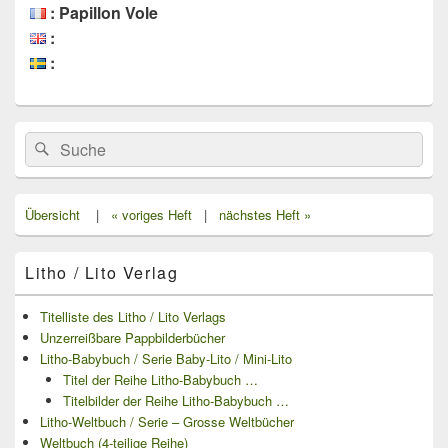
: Papillon Vole
:
:
Primärer
Search
Suche
Seitenleisten
for:
Widget-
Bereich
Übersicht
|
« voriges Heft
|
nächstes Heft »
Litho / Lito Verlag
Titelliste des Litho / Lito Verlags
Unzerreißbare Pappbilderbücher
Litho-Babybuch / Serie Baby-Lito / Mini-Lito
Titel der Reihe Litho-Babybuch …
Titelbilder der Reihe Litho-Babybuch …
Litho-Weltbuch / Serie – Grosse Weltbücher
Weltbuch (4-teilige Reihe)