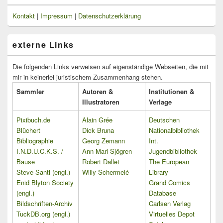
Kontakt
|
Impressum
|
Datenschutzerklärung
externe Links
Die folgenden Links verweisen auf eigenständige Webseiten, die mit
mir in keinerlei juristischem Zusammenhang stehen.
Sammler
Autoren &
Institutionen &
Illustratoren
Verlage
Pixibuch.de
Alain Grée
Deutschen
Blüchert
Dick Bruna
Nationalbibliothek
Bibliographie
Georg Zemann
Int.
I.N.D.U.C.K.S. /
Ann Mari Sjögren
Jugendbibliothek
Bause
Robert Dallet
The European
Steve Santi (engl.)
Willy Schermelé
Library
Enid Blyton Society
Grand Comics
(engl.)
Database
Bildschriften-Archiv
Carlsen Verlag
TuckDB.org (engl.)
Virtuelles Depot