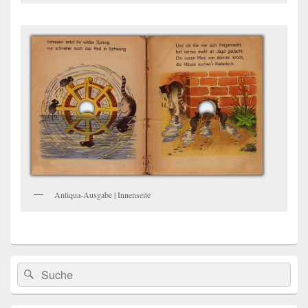
Antiqua-Ausgabe | Innenseite
Primärer
Search
Suche
Seitenleisten
for:
Widget-
Bereich