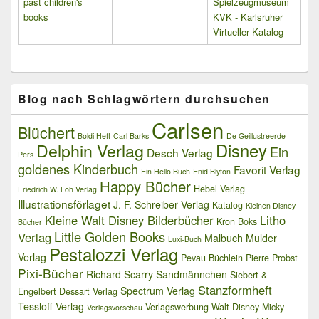
past children's
Spielzeugmuseum
books
KVK - Karlsruher
Virtueller Katalog
Blog nach Schlagwörtern durchsuchen
Carlsen
Blüchert
Boldi Heft
Carl Barks
De Geillustreerde
Delphin Verlag
Disney
Ein
Desch Verlag
Pers
goldenes Kinderbuch
Favorit Verlag
Ein Hello Buch
Enid Blyton
Happy Bücher
Hebel Verlag
Friedrich W. Loh Verlag
Illustrationsförlaget
J. F. Schreiber Verlag
Katalog
Kleinen Disney
Kleine Walt Disney Bilderbücher
Litho
Kron Boks
Bücher
Little Golden Books
Verlag
Malbuch
Mulder
Luxi-Buch
Pestalozzi Verlag
Verlag
Pevau Büchlein
Pierre Probst
Pixi-Bücher
Richard Scarry
Sandmännchen
Siebert &
Stanzformheft
Spectrum Verlag
Engelbert Dessart Verlag
Tessloff Verlag
Verlagswerbung
Walt Disney Micky
Verlagsvorschau