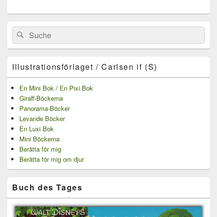
Primärer
Search
Suche
Seitenleisten
for:
Widget-
Bereich
Illustrationsförlaget / Carlsen if (S)
En Mini Bok / En Pixi Bok
Giraff-Böckerna
Panorama-Böcker
Levande Böcker
En Luxi Bok
Mini Böckerna
Berätta för mig
Berätta för mig om djur
Buch des Tages