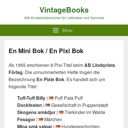
VintageBooks
Alte Kinderbilderbücher für Liebhaber und Sammler
Menu
En Mini Bok / En Pixi Bok
Ab 1955 erschienen 8 Pixi-Titel beim
AB Lindqvists
Förlag
. Die unnummerierten Hefte trugen die
Bezeichnung
En Pixie Bok
. Es handelt sich um
folgende Titel:
Tuff-Tuff Billy
|
Puff Pata Puff
Dockfesten
|
Gesellschaft in Puppenstadt
Skogens smådjur
|
Tierkinder im Walde
Fesagor
|
Märchen
Mina små valpar
|
Hundegeschichten