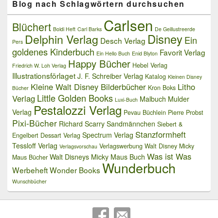
Blog nach Schlagwörtern durchsuchen
Carlsen
Blüchert
Boldi Heft
Carl Barks
De Geillustreerde
Delphin Verlag
Disney
Ein
Desch Verlag
Pers
goldenes Kinderbuch
Favorit Verlag
Ein Hello Buch
Enid Blyton
Happy Bücher
Hebel Verlag
Friedrich W. Loh Verlag
Illustrationsförlaget
J. F. Schreiber Verlag
Katalog
Kleinen Disney
Kleine Walt Disney Bilderbücher
Litho
Kron Boks
Bücher
Little Golden Books
Verlag
Malbuch
Mulder
Luxi-Buch
Pestalozzi Verlag
Verlag
Pevau Büchlein
Pierre Probst
Pixi-Bücher
Richard Scarry
Sandmännchen
Siebert &
Stanzformheft
Spectrum Verlag
Engelbert Dessart Verlag
Tessloff Verlag
Verlagswerbung
Walt Disney Micky
Verlagsvorschau
Was ist Was
Walt Disneys Micky Maus Buch
Maus Bücher
Wunderbuch
Werbeheft
Wonder Books
Wunschbücher