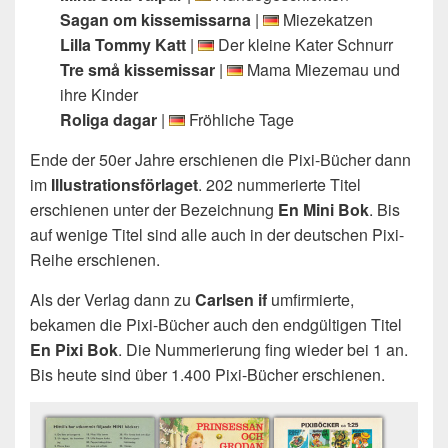
Sagan om kissemissarna
|
Miezekatzen
Lilla Tommy Katt
|
Der kleine Kater Schnurr
Tre små kissemissar
|
Mama Miezemau und
ihre Kinder
Roliga dagar
|
Fröhliche Tage
Ende der 50er Jahre erschienen die Pixi-Bücher dann
im
Illustrationsförlaget
. 202 nummerierte Titel
erschienen unter der Bezeichnung
En Mini Bok
. Bis
auf wenige Titel sind alle auch in der deutschen Pixi-
Reihe erschienen.
Als der Verlag dann zu
Carlsen if
umfirmierte,
bekamen die Pixi-Bücher auch den endgültigen Titel
En Pixi Bok
. Die Nummerierung fing wieder bei 1 an.
Bis heute sind über 1.400 Pixi-Bücher erschienen.