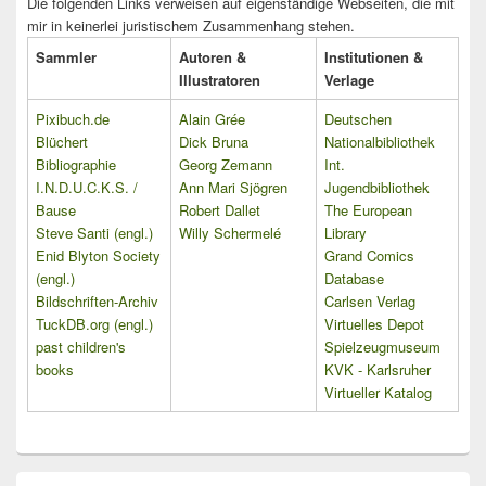
Die folgenden Links verweisen auf eigenständige Webseiten, die mit
mir in keinerlei juristischem Zusammenhang stehen.
Sammler
Autoren &
Institutionen &
Illustratoren
Verlage
Pixibuch.de
Alain Grée
Deutschen
Blüchert
Dick Bruna
Nationalbibliothek
Bibliographie
Georg Zemann
Int.
I.N.D.U.C.K.S. /
Ann Mari Sjögren
Jugendbibliothek
Bause
Robert Dallet
The European
Steve Santi (engl.)
Willy Schermelé
Library
Enid Blyton Society
Grand Comics
(engl.)
Database
Bildschriften-Archiv
Carlsen Verlag
TuckDB.org (engl.)
Virtuelles Depot
past children's
Spielzeugmuseum
books
KVK - Karlsruher
Virtueller Katalog