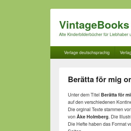
VintageBooks
Alte Kinderbilderbücher für Liebhabe
Hauptmenü
Verlage deutschsprachig
Verla
Berätta för mig o
Unter dem Titel
Berätta för m
auf den verschiedenen Kontin
Die orginal Texte stammen vo
von
Åke Holmberg
. Die Illus
Die Hefte haben das Format v