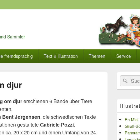
r und Sammler
ge fremdsprachig
Text & Illustration
Themen
Service
Primärer
Search
Suc
Seitenleisten
m djur
for:
Widget-
Bereich
ig om djur
erschienen 6 Bände über Tiere
Illustra
enten.
n
Bent Jørgensen
, die schwedischen Texte
En Mini 
trationen gestaltete
Gabriele Pozzi
.
Giraff-B
on ca. 20 x 20 cm und einen Umfang von 24
Panoram
Levande