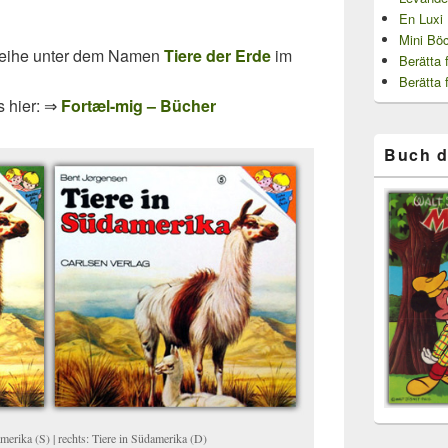
En Luxi
Mini Bö
 Reihe unter dem Namen
Tiere der Erde
im
Berätta 
Berätta 
s hier: ⇒
Fortæl-mig – Bücher
Buch d
merika (S) | rechts: Tiere in Südamerika (D)