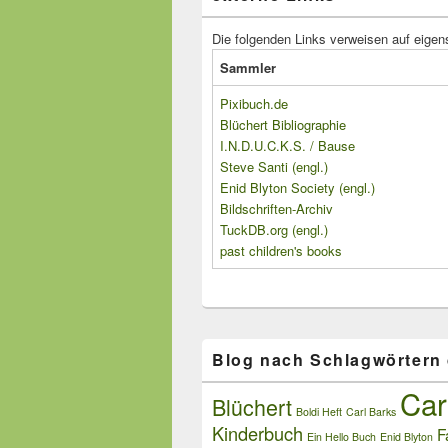
Die folgenden Links verweisen auf eigen
Sammler
Pixibuch.de
Blüchert Bibliographie
I.N.D.U.C.K.S. / Bause
Steve Santi (engl.)
Enid Blyton Society (engl.)
Bildschriften-Archiv
TuckDB.org (engl.)
past children's books
Blog nach Schlagwörtern
Car
Blüchert
Boldi Heft
Carl Barks
Kinderbuch
F
Ein Hello Buch
Enid Blyton