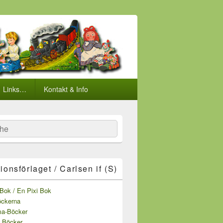
Links…
Kontakt & Info
he
tionsförlaget / Carlsen if (S)
Bok / En Pixi Bok
öckerna
a-Böcker
 Böcker