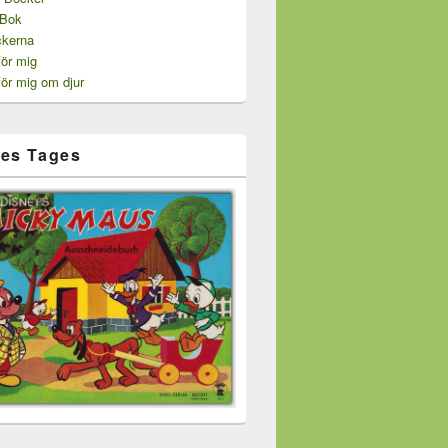
 Bok
ckerna
för mig
för mig om djur
es Tages