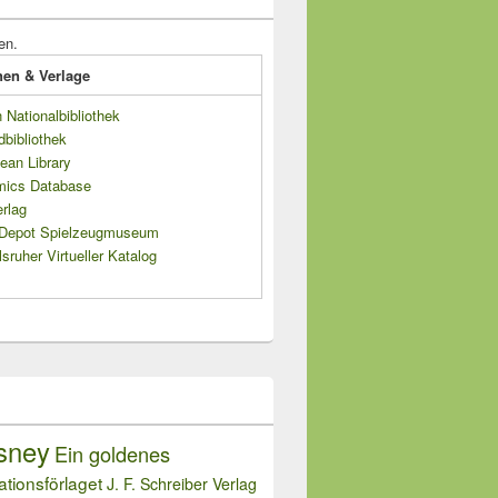
en.
onen & Verlage
Nationalbibliothek
dbibliothek
ean Library
mics Database
rlag
s Depot Spielzeugmuseum
sruher Virtueller Katalog
sney
Ein goldenes
rationsförlaget
J. F. Schreiber Verlag