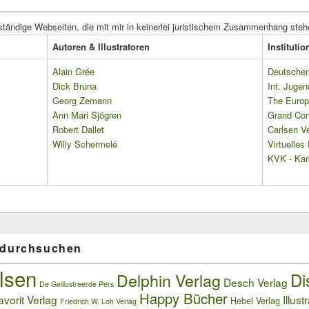
ständige Webseiten, die mit mir in keinerlei juristischem Zusammenhang steh
Autoren & Illustratoren
Instituti
Alain Grée
Deutschen 
Dick Bruna
Int. Jugen
Georg Zemann
The Europ
Ann Mari Sjögren
Grand Co
Robert Dallet
Carlsen Ve
Willy Schermelé
Virtuelle
KVK - Karl
 durchsuchen
lsen
Delphin Verlag
Di
Desch Verlag
De Geillustreerde Pers
Happy Bücher
avorit Verlag
Illust
Hebel Verlag
Friedrich W. Loh Verlag