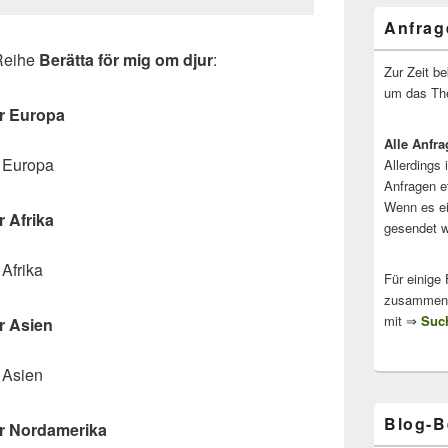
Anfrag
 Reihe
Berätta för mig om djur
:
Zur Zeit b
um das The
ur Europa
Alle Anfra
 Europa
Allerdings 
Anfragen e
Wenn es ei
r Afrika
gesendet w
Afrika
Für einige
zusammenge
mit ⇒
Such
r Asien
 Asien
Blog-B
ur Nordamerika