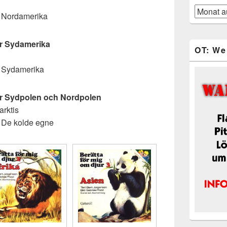
Blog-
e Nordamerika
Beiträge
ur Sydamerika
OT: We
e Sydamerika
ur Sydpolen och Nordpolen
arktis
 De kolde egne