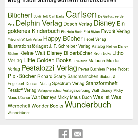
Blog nach Schlagwörtern durchsuchen
Carlsen
Blüchert
Boldi Heft
Carl Barks
De Geillustreerde
Delphin Verlag
Disney
Ein
Desch Verlag
Pers
goldenes Kinderbuch
Favorit Verlag
Ein Hello Buch
Enid Blyton
Happy Bücher
Hebel Verlag
Friedrich W. Loh Verlag
Illustrationsförlaget
J. F. Schreiber Verlag
Katalog
Kleinen Disney
Kleine Walt Disney Bilderbücher
Litho
Kron Boks
Bücher
Little Golden Books
Verlag
Malbuch
Mulder
Luxi-Buch
Pestalozzi Verlag
Verlag
Pevau Büchlein
Pierre Probst
Pixi-Bücher
Richard Scarry
Sandmännchen
Siebert &
Stanzformheft
Spectrum Verlag
Engelbert Dessart Verlag
Tessloff Verlag
Verlagswerbung
Walt Disney Micky
Verlagsvorschau
Was ist Was
Walt Disneys Micky Maus Buch
Maus Bücher
Wunderbuch
Werbeheft
Wonder Books
Wunschbücher