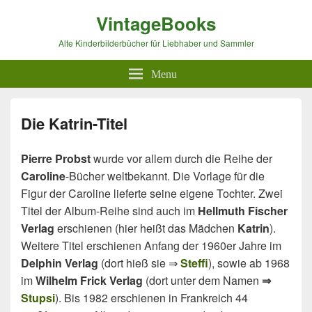
VintageBooks
Alte Kinderbilderbücher für Liebhaber und Sammler
Menu
Die Katrin-Titel
Pierre Probst
wurde vor allem durch die Reihe der
Caroline
-Bücher weltbekannt. Die Vorlage für die
Figur der Caroline lieferte seine eigene Tochter. Zwei
Titel der Album-Reihe sind auch im
Hellmuth Fischer
Verlag
erschienen (hier heißt das Mädchen
Katrin
).
Weitere Titel erschienen Anfang der 1960er Jahre im
Delphin Verlag
(dort hieß sie ⇒
Steffi
), sowie ab 1968
im
Wilhelm Frick Verlag
(dort unter dem Namen
⇒
Stupsi
). Bis 1982 erschienen in Frankreich 44