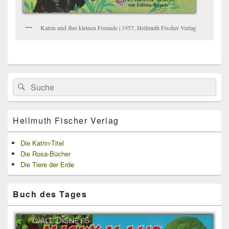
Katrin und ihre kleinen Freunde | 1957, Hellmuth Fischer Verlag
Primärer
Search
Suche
Seitenleisten
for:
Widget-
Bereich
Hellmuth Fischer Verlag
Die Katrin-Titel
Die Rosa-Bücher
Die Tiere der Erde
Buch des Tages