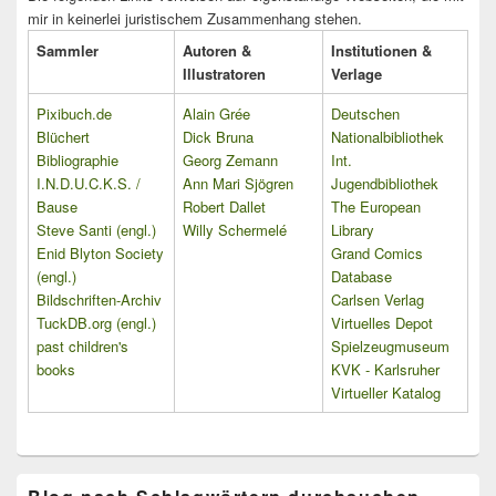
mir in keinerlei juristischem Zusammenhang stehen.
Sammler
Autoren &
Institutionen &
Illustratoren
Verlage
Pixibuch.de
Alain Grée
Deutschen
Blüchert
Dick Bruna
Nationalbibliothek
Bibliographie
Georg Zemann
Int.
I.N.D.U.C.K.S. /
Ann Mari Sjögren
Jugendbibliothek
Bause
Robert Dallet
The European
Steve Santi (engl.)
Willy Schermelé
Library
Enid Blyton Society
Grand Comics
(engl.)
Database
Bildschriften-Archiv
Carlsen Verlag
TuckDB.org (engl.)
Virtuelles Depot
past children's
Spielzeugmuseum
books
KVK - Karlsruher
Virtueller Katalog