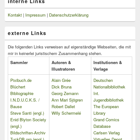
interne Links
Kontakt
|
Impressum
|
Datenschutzerklärung
externe Links
Die folgenden Links verweisen auf eigenständige Webseiten, die mit
mir in keinerlei juristischem Zusammenhang stehen.
Sammler
Autoren &
Institutionen &
Illustratoren
Verlage
Pixibuch.de
Alain Grée
Deutschen
Blüchert
Dick Bruna
Nationalbibliothek
Bibliographie
Georg Zemann
Int.
I.N.D.U.C.K.S. /
Ann Mari Sjögren
Jugendbibliothek
Bause
Robert Dallet
The European
Steve Santi (engl.)
Willy Schermelé
Library
Enid Blyton Society
Grand Comics
(engl.)
Database
Bildschriften-Archiv
Carlsen Verlag
TuckDB.org (engl.)
Virtuelles Depot