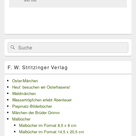
aber fein
Primärer
Search
Suche
Seitenleisten
for:
Widget-
Bereich
F. W. Stritzinger Verlag
Oster-Märchen
Heut’ besuchen wir Osterhasens!
Waldmärchen
Wassertröpfchen erlebt Abenteuer
Piepmatz-Bilderbücher
Märchen der Brüder Grimm
Malbücher
Malbücher im Format 8,5 x 8 cm
Malbücher im Format 14,5 x 20,5 cm