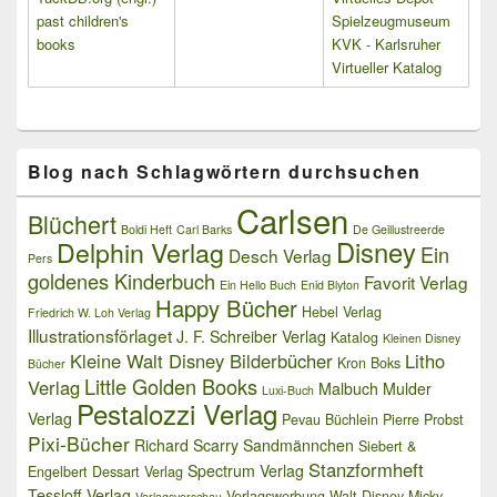
past children's
Spielzeugmuseum
books
KVK - Karlsruher
Virtueller Katalog
Blog nach Schlagwörtern durchsuchen
Carlsen
Blüchert
Boldi Heft
Carl Barks
De Geillustreerde
Delphin Verlag
Disney
Ein
Desch Verlag
Pers
goldenes Kinderbuch
Favorit Verlag
Ein Hello Buch
Enid Blyton
Happy Bücher
Hebel Verlag
Friedrich W. Loh Verlag
Illustrationsförlaget
J. F. Schreiber Verlag
Katalog
Kleinen Disney
Kleine Walt Disney Bilderbücher
Litho
Kron Boks
Bücher
Little Golden Books
Verlag
Malbuch
Mulder
Luxi-Buch
Pestalozzi Verlag
Verlag
Pevau Büchlein
Pierre Probst
Pixi-Bücher
Richard Scarry
Sandmännchen
Siebert &
Stanzformheft
Spectrum Verlag
Engelbert Dessart Verlag
Tessloff Verlag
Verlagswerbung
Walt Disney Micky
Verlagsvorschau